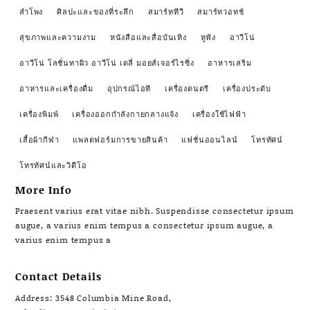
ลำโพง
ศิลปะและของที่ระลึก
สมาร์ททีวี
สมาร์ทวอทช์
สุขภาพและความงาม
หนังสือและสื่อบันเทิง
หูฟัง
อาวีโน่
อาวีโน่ โลชั่นทาผิว อาวีโน่ เดลี่ มอยส์เจอร์ไรซิ่ง
อาหารเสริม
อาหารและเครื่องดื่ม
อุปกรณ์ไอที
เครื่องดนตรี
เครื่องประดับ
เครื่องพิมพ์
เครื่องออกกำลังกายกลางแจ้ง
เครื่องใช้ไฟฟ้า
เสื้อผ้ากีฬา
แพลตฟอร์มการขายสินค้า
แฟชั่นออนไลน์
โทรทัศน์
โทรทัศน์และวิดีโอ
More Info
Praesent varius erat vitae nibh. Suspendisse consectetur ipsum
augue, a varius enim tempus a consectetur ipsum augue, a
varius enim tempus a
Contact Details
Address: 3548 Columbia Mine Road,