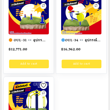
ทำ
สี
สวย
สั่ง
ทำ
7-
OUL-31
อุปกรณ์
OUL-34
อุปกรณ์
15
คานดันพื้นคู่ เครื่องออก
นั่งปั่นจักรยาน เครื่อง
฿
12,771.00
฿
16,962.00
วัน
กำลังกายกลางแจ้ง
ออกกำลังกายกลางแจ้ง
ผู้ใหญ่
ขนาด
ผู้ใหญ่
ขนาด
quantity
Add to cart
Add to cart
30x200x40cm.
35x100x80cm.
Fofansendai
ทำสี
Fofansendai
ทำสี
สวย
สั่งทำ 7-15 วัน
สวย
สั่งทำ 7-15 วัน