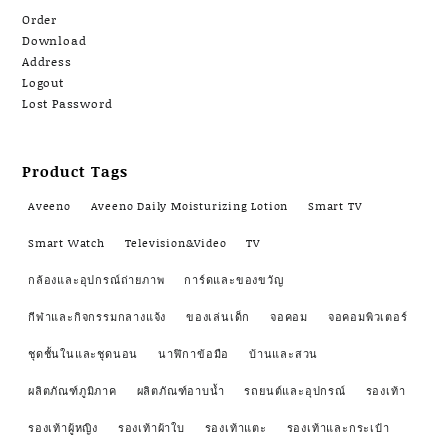
Order
Download
Address
Logout
Lost Password
Product Tags
Aveeno
Aveeno Daily Moisturizing Lotion
Smart TV
Smart Watch
Television&Video
TV
กล้องและอุปกรณ์ถ่ายภาพ
การ์ดและของขวัญ
กีฬาและกิจกรรมกลางแจ้ง
ของเล่นเด็ก
จอคอม
จอคอมพิวเตอร์
ชุดชั้นในและชุดนอน
นาฬิกาข้อมือ
บ้านและสวน
ผลิตภัณฑ์ภูมิภาค
ผลิตภัณฑ์อาบน้ำ
รถยนต์และอุปกรณ์
รองเท้า
รองเท้าผู้หญิง
รองเท้าผ้าใบ
รองเท้าแตะ
รองเท้าและกระเป๋า