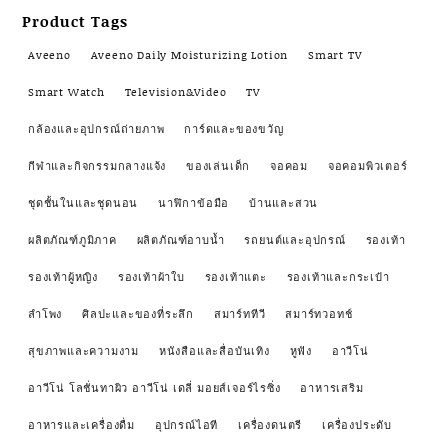
Product Tags
Aveeno
Aveeno Daily Moisturizing Lotion
Smart TV
Smart Watch
Television&Video
TV
กล้องและอุปกรณ์ถ่ายภาพ
การ์ดและของขวัญ
กีฬาและกิจกรรมกลางแจ้ง
ของเล่นเด็ก
จอคอม
จอคอมพิวเตอร์
ชุดชั้นในและชุดนอน
นาฬิกาข้อมือ
บ้านและสวน
ผลิตภัณฑ์ภูมิภาค
ผลิตภัณฑ์อาบน้ำ
รถยนต์และอุปกรณ์
รองเท้า
รองเท้าผู้หญิง
รองเท้าผ้าใบ
รองเท้าแตะ
รองเท้าและกระเป๋า
ลำโพง
ศิลปะและของที่ระลึก
สมาร์ททีวี
สมาร์ทวอทช์
สุขภาพและความงาม
หนังสือและสื่อบันเทิง
หูฟัง
อาวีโน่
อาวีโน่ โลชั่นทาผิว อาวีโน่ เดลี่ มอยส์เจอร์ไรซิ่ง
อาหารเสริม
อาหารและเครื่องดื่ม
อุปกรณ์ไอที
เครื่องดนตรี
เครื่องประดับ