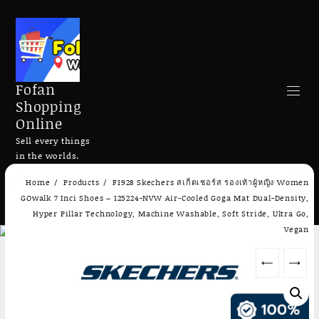
Fofan
Shopping
Online
Sell every things
in the worlds.
Skip
Home
Products
F1928 Skechers สเก็ตเชอร์ส รองเท้าผู้หญิง Women
to
Search
GOwalk 7 Inci Shoes – 125224-NVW Air-Cooled Goga Mat Dual-Density,
content
Hyper Pillar Technology, Machine Washable, Soft Stride, Ultra Go,
Vegan
←
→
Add to cart
Add to cart