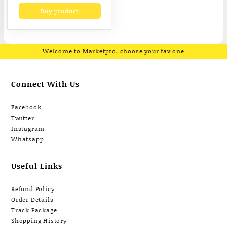
Sandals
was:
is:
Buy product
฿2,190.00.
฿1,796.00.
Welcome to Marketpro, choose your fav one
Connect With Us
Facebook
Twitter
Instagram
Whatsapp
Useful Links
Refund Policy
Order Details
Track Package
Shopping History