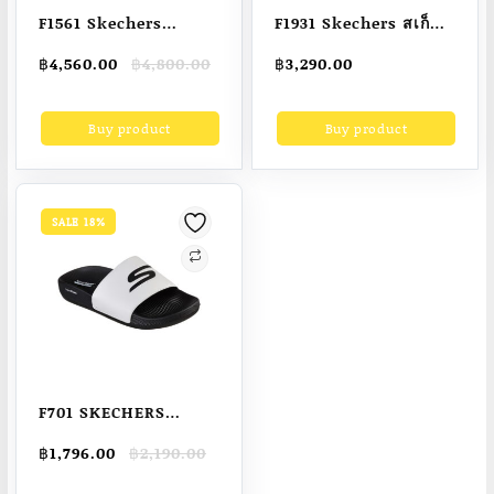
F1561 Skechers
F1931 Skechers สเก็ต
Women’s Shoes
เชอร์ส รองเท้าผู้หญิง
Original
Current
฿
4,560.00
฿
4,800.00
฿
3,290.00
Sport D’Lites 1.0
Women GOwalk 7
price
price
Shoes – 13167-NTPK
Slip-Ins Valin Shoes
was:
is:
Buy product
Buy product
฿4,800.00.
฿4,560.00.
– 125233-GYPK Air-
Cooled Memory
Foam Dual-Density,
Hyper Pillar
SALE 18%
Technology,
Machine Washable,
Slip-Ins, Ultra Go,
Vegan
F701 SKECHERS
Hyper Slide –
Original
Current
฿
1,796.00
฿
2,190.00
Deriver Men’s
price
price