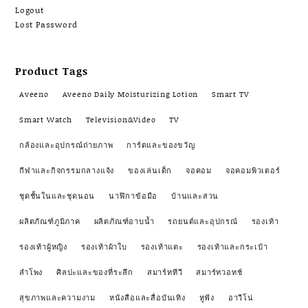
Logout
Lost Password
Product Tags
Aveeno
Aveeno Daily Moisturizing Lotion
Smart TV
Smart Watch
Television&Video
TV
กล้องและอุปกรณ์ถ่ายภาพ
การ์ดและของขวัญ
กีฬาและกิจกรรมกลางแจ้ง
ของเล่นเด็ก
จอคอม
จอคอมพิวเตอร์
ชุดชั้นในและชุดนอน
นาฬิกาข้อมือ
บ้านและสวน
ผลิตภัณฑ์ภูมิภาค
ผลิตภัณฑ์อาบน้ำ
รถยนต์และอุปกรณ์
รองเท้า
รองเท้าผู้หญิง
รองเท้าผ้าใบ
รองเท้าแตะ
รองเท้าและกระเป๋า
ลำโพง
ศิลปะและของที่ระลึก
สมาร์ททีวี
สมาร์ทวอทช์
สุขภาพและความงาม
หนังสือและสื่อบันเทิง
หูฟัง
อาวีโน่