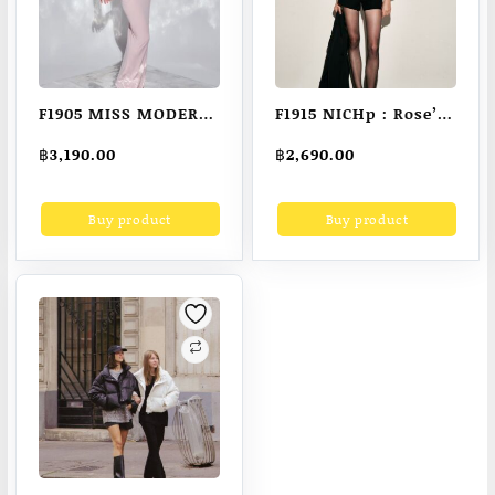
F1905 MISS MODERN
F1915 NICHp : Rose’
– Sense Dress
shirt
฿
3,190.00
฿
2,690.00
Buy product
Buy product