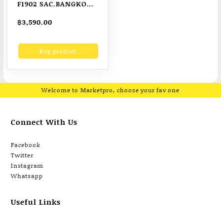
F1902 SAC.BANGKOK
เสื้อแจ๊กเกตหนังกัน
฿
3,590.00
หนาวบุขนเป็ด รุ่น
DOWN PUFFER
Buy product
JACKET กันหนาวได้ถึง
ติดลบกันลม กันหิมะ
(พร้อมส่ง 3 สี เขียว/ดำ/
ขาว)
Welcome to Marketpro, choose your fav one
Connect With Us
Facebook
Twitter
Instagram
Whatsapp
Useful Links