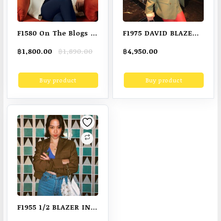
F1580 On The Blogs –
F1975 DAVID BLAZER
Outdoor UV Shirt in
IN MILITARY GREEN
Original
Current
฿
1,800.00
฿
1,890.00
฿
4,950.00
Macaron
price
price
was:
is:
Buy product
Buy product
฿1,890.00.
฿1,800.00.
F1955 1/2 BLAZER IN
WALNUT