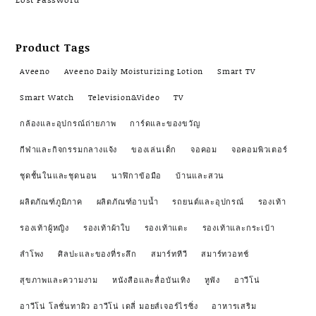
Product Tags
Aveeno
Aveeno Daily Moisturizing Lotion
Smart TV
Smart Watch
Television&Video
TV
กล้องและอุปกรณ์ถ่ายภาพ
การ์ดและของขวัญ
กีฬาและกิจกรรมกลางแจ้ง
ของเล่นเด็ก
จอคอม
จอคอมพิวเตอร์
ชุดชั้นในและชุดนอน
นาฬิกาข้อมือ
บ้านและสวน
ผลิตภัณฑ์ภูมิภาค
ผลิตภัณฑ์อาบน้ำ
รถยนต์และอุปกรณ์
รองเท้า
รองเท้าผู้หญิง
รองเท้าผ้าใบ
รองเท้าแตะ
รองเท้าและกระเป๋า
ลำโพง
ศิลปะและของที่ระลึก
สมาร์ททีวี
สมาร์ทวอทช์
สุขภาพและความงาม
หนังสือและสื่อบันเทิง
หูฟัง
อาวีโน่
อาวีโน่ โลชั่นทาผิว อาวีโน่ เดลี่ มอยส์เจอร์ไรซิ่ง
อาหารเสริม