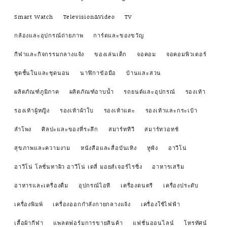
Smart Watch
Television&Video
TV
กล้องและอุปกรณ์ถ่ายภาพ
การ์ดและของขวัญ
กีฬาและกิจกรรมกลางแจ้ง
ของเล่นเด็ก
จอคอม
จอคอมพิวเตอร์
ชุดชั้นในและชุดนอน
นาฬิกาข้อมือ
บ้านและสวน
ผลิตภัณฑ์ภูมิภาค
ผลิตภัณฑ์อาบน้ำ
รถยนต์และอุปกรณ์
รองเท้า
รองเท้าผู้หญิง
รองเท้าผ้าใบ
รองเท้าแตะ
รองเท้าและกระเป๋า
ลำโพง
ศิลปะและของที่ระลึก
สมาร์ททีวี
สมาร์ทวอทช์
สุขภาพและความงาม
หนังสือและสื่อบันเทิง
หูฟัง
อาวีโน่
อาวีโน่ โลชั่นทาผิว อาวีโน่ เดลี่ มอยส์เจอร์ไรซิ่ง
อาหารเสริม
อาหารและเครื่องดื่ม
อุปกรณ์ไอที
เครื่องดนตรี
เครื่องประดับ
เครื่องพิมพ์
เครื่องออกกำลังกายกลางแจ้ง
เครื่องใช้ไฟฟ้า
เสื้อผ้ากีฬา
แพลตฟอร์มการขายสินค้า
แฟชั่นออนไลน์
โทรทัศน์