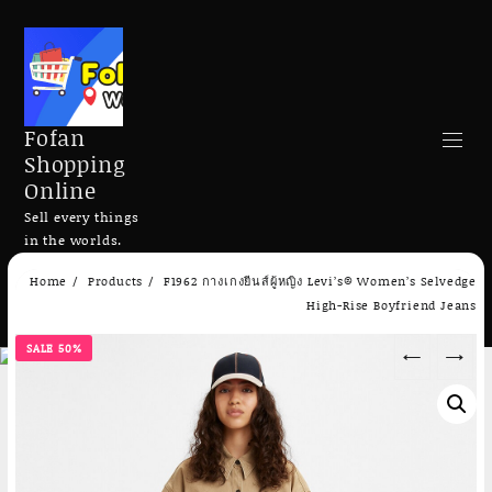
Fofan
Shopping
Online
Sell every things
in the worlds.
Skip
Home
Products
F1962 กางเกงยีนส์ผู้หญิง Levi’s® Women’s Selvedge
to
Search
High-Rise Boyfriend Jeans
content
SALE 50%
←
→
Add to cart
Add to cart