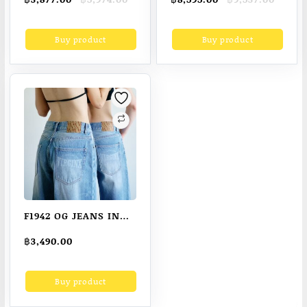
รองเท้าแตะ รองเท้า
Jeans Slim Fit เอวสูง
price
price
price
price
หญิง พื้นรองเท้านิ่ม
ผ้ายืดลำลองสำหรับผู้
was:
is:
was:
is:
Buy product
Buy product
฿5,974.00.
฿3,877.00.
฿9,537.00.
฿8,595.00.
Yeezy Froam Runner
หญิง ยีนส์รัดรูปดันทรง
“Onyx EVA” รองเท้า
เซ็กซี่ฤดูใบไม้ผลิฤดูร้อน
ผู้ชาย สะดวกสบาย น้ำ
หนักเบา
F1942 OG JEANS IN
MID BLUE
฿
3,490.00
Buy product