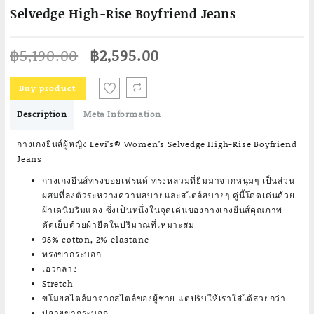
Selvedge High-Rise Boyfriend Jeans
Original
Current
฿
5,190.00
฿
2,595.00
price
price
was:
is:
Buy product
฿5,190.00.
฿2,595.00.
Description
Meta Information
กางเกงยีนส์ผู้หญิง Levi’s® Women’s Selvedge High-Rise Boyfriend
Jeans
กางเกงยีนส์ทรงบอยเฟรนด์ ทรงหลวมที่ยืมมาจากหนุ่มๆ เป็นส่วน
ผสมที่ลงตัวระหว่างความสบายและสไตล์สบายๆ คู่นี้โดดเด่นด้วย
ผ้าเดนิมริมแดง ซึ่งเป็นหนึ่งในจุดเด่นของกางเกงยีนส์คุณภาพ
ตัดเย็บด้วยผ้ายืดในปริมาณที่เหมาะสม
98% cotton, 2% elastane
ทรงขากระบอก
เอวกลาง
Stretch
ขโมยสไตล์มาจากสไตล์ของผู้ชาย แต่ปรับให้เราใส่ได้สวยกว่า
ปลายขากระบอก