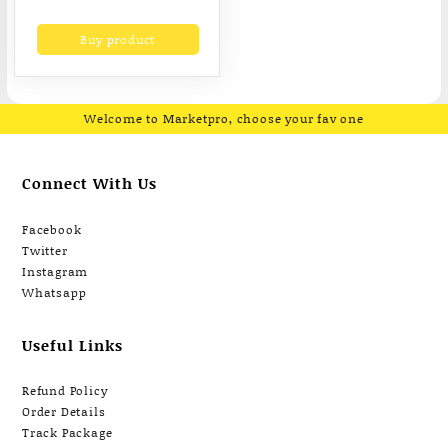
ผ้าJubeli ทรงรันเวย์ สี
Buy product
ขาว (F9X6WH)
Welcome to Marketpro, choose your fav one
Connect With Us
Facebook
Twitter
Instagram
Whatsapp
Useful Links
Refund Policy
Order Details
Track Package