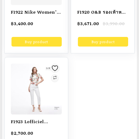
F1922 Nike Women’s
F1920 O&B รองเท้าหนัง
Gamma Force Shoes
แกะ AUDREY CREST สี
Original
Current
฿
3,400.00
฿
3,671.00
฿
3,990.00
– White ไนกี้ รองเท้าผู้
GIRL IN BLACK-
price
price
หญิง Gamma Force –
10321087C01166A112FBKXX
was:
is:
Buy product
Buy product
฿3,990.00.
฿3,671.00.
สีขาว
F1923 Lofficiel
Runway Pants ลอฟฟิ
฿
2,700.00
เซียล กางเกงเนื้อ