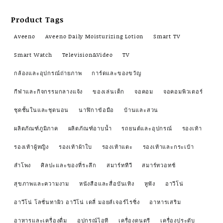
Product Tags
Aveeno
Aveeno Daily Moisturizing Lotion
Smart TV
Smart Watch
Television&Video
TV
กล้องและอุปกรณ์ถ่ายภาพ
การ์ดและของขวัญ
กีฬาและกิจกรรมกลางแจ้ง
ของเล่นเด็ก
จอคอม
จอคอมพิวเตอร์
ชุดชั้นในและชุดนอน
นาฬิกาข้อมือ
บ้านและสวน
ผลิตภัณฑ์ภูมิภาค
ผลิตภัณฑ์อาบน้ำ
รถยนต์และอุปกรณ์
รองเท้า
รองเท้าผู้หญิง
รองเท้าผ้าใบ
รองเท้าแตะ
รองเท้าและกระเป๋า
ลำโพง
ศิลปะและของที่ระลึก
สมาร์ททีวี
สมาร์ทวอทช์
สุขภาพและความงาม
หนังสือและสื่อบันเทิง
หูฟัง
อาวีโน่
อาวีโน่ โลชั่นทาผิว อาวีโน่ เดลี่ มอยส์เจอร์ไรซิ่ง
อาหารเสริม
อาหารและเครื่องดื่ม
อุปกรณ์ไอที
เครื่องดนตรี
เครื่องประดับ