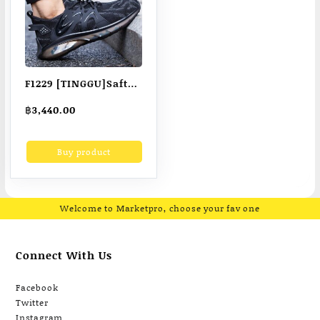
F1229 [TINGGU]Safty
shoes Safety boots
฿
3,440.00
kasut safety sport
men outdoor Hiking
Buy product
shoes Trekking
Puncture proof anti
piercing Antiskid
Steel toe cap mid
Welcome to Marketpro, choose your fav one
sole 721
Connect With Us
Facebook
Twitter
Instagram