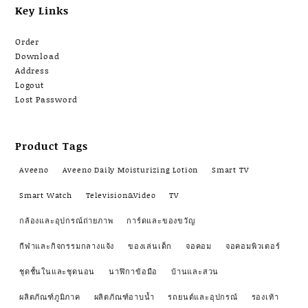
Key Links
Order
Download
Address
Logout
Lost Password
Product Tags
Aveeno
Aveeno Daily Moisturizing Lotion
Smart TV
Smart Watch
Television&Video
TV
กล้องและอุปกรณ์ถ่ายภาพ
การ์ดและของขวัญ
กีฬาและกิจกรรมกลางแจ้ง
ของเล่นเด็ก
จอคอม
จอคอมพิวเตอร์
ชุดชั้นในและชุดนอน
นาฬิกาข้อมือ
บ้านและสวน
ผลิตภัณฑ์ภูมิภาค
ผลิตภัณฑ์อาบน้ำ
รถยนต์และอุปกรณ์
รองเท้า