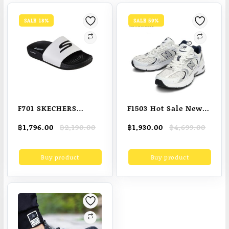
SALE 18%
SALE 59%
F701 SKECHERS
F1503 Hot Sale New
Hyper Slide –
Balance NB MR530
Original
Current
Original
Current
฿
1,796.00
฿
2,190.00
฿
1,930.00
฿
4,699.00
Deriver Men’s
SG รองเท้าผ้าใบลําลอง
price
price
price
price
Sandals
สีขาว สีฟ้า Men’s and
was:
is:
was:
is:
Buy product
Buy product
฿2,190.00.
฿1,796.00.
฿4,699.00.
฿1,930.00.
Women’s Running
Shoes Official
genuine AUTHENTIC
PRODUCT DISCOUNT