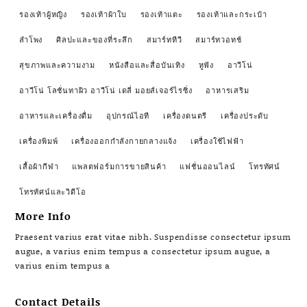
รองเท้าผู้หญิง
รองเท้าผ้าใบ
รองเท้าแตะ
รองเท้าและกระเป๋า
ลำโพง
ศิลปะและของที่ระลึก
สมาร์ททีวี
สมาร์ทวอทช์
สุขภาพและความงาม
หนังสือและสื่อบันเทิง
หูฟัง
อาวีโน่
อาวีโน่ โลชั่นทาผิว อาวีโน่ เดลี่ มอยส์เจอร์ไรซิ่ง
อาหารเสริม
อาหารและเครื่องดื่ม
อุปกรณ์ไอที
เครื่องดนตรี
เครื่องประดับ
เครื่องพิมพ์
เครื่องออกกำลังกายกลางแจ้ง
เครื่องใช้ไฟฟ้า
เสื้อผ้ากีฬา
แพลตฟอร์มการขายสินค้า
แฟชั่นออนไลน์
โทรทัศน์
โทรทัศน์และวิดีโอ
More Info
Praesent varius erat vitae nibh. Suspendisse consectetur ipsum
augue, a varius enim tempus a consectetur ipsum augue, a
varius enim tempus a
Contact Details