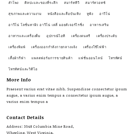
ลำโพง
ศิลปะและของที่ระลึก
สมาร์ททีวี
สมาร์ทวอทช์
สุขภาพและความงาม
หนังสือและสื่อบันเทิง
หูฟัง
อาวีโน่
อาวีโน่ โลชั่นทาผิว อาวีโน่ เดลี่ มอยส์เจอร์ไรซิ่ง
อาหารเสริม
อาหารและเครื่องดื่ม
อุปกรณ์ไอที
เครื่องดนตรี
เครื่องประดับ
เครื่องพิมพ์
เครื่องออกกำลังกายกลางแจ้ง
เครื่องใช้ไฟฟ้า
เสื้อผ้ากีฬา
แพลตฟอร์มการขายสินค้า
แฟชั่นออนไลน์
โทรทัศน์
โทรทัศน์และวิดีโอ
More Info
Praesent varius erat vitae nibh. Suspendisse consectetur ipsum
augue, a varius enim tempus a consectetur ipsum augue, a
varius enim tempus a
Contact Details
Address: 3548 Columbia Mine Road,
Wheeling, West Virginia,