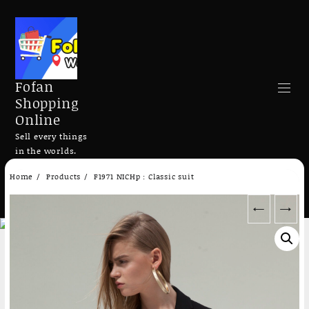
Fofan
Shopping
Online
Sell every things
in the worlds.
Skip
Home
Products
F1971 NICHp : Classic suit
to
Search
content
←
→
Add to cart
Add to cart