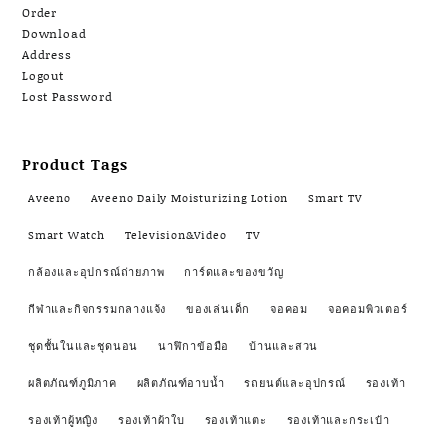
Order
Download
Address
Logout
Lost Password
Product Tags
Aveeno
Aveeno Daily Moisturizing Lotion
Smart TV
Smart Watch
Television&Video
TV
กล้องและอุปกรณ์ถ่ายภาพ
การ์ดและของขวัญ
กีฬาและกิจกรรมกลางแจ้ง
ของเล่นเด็ก
จอคอม
จอคอมพิวเตอร์
ชุดชั้นในและชุดนอน
นาฬิกาข้อมือ
บ้านและสวน
ผลิตภัณฑ์ภูมิภาค
ผลิตภัณฑ์อาบน้ำ
รถยนต์และอุปกรณ์
รองเท้า
รองเท้าผู้หญิง
รองเท้าผ้าใบ
รองเท้าแตะ
รองเท้าและกระเป๋า