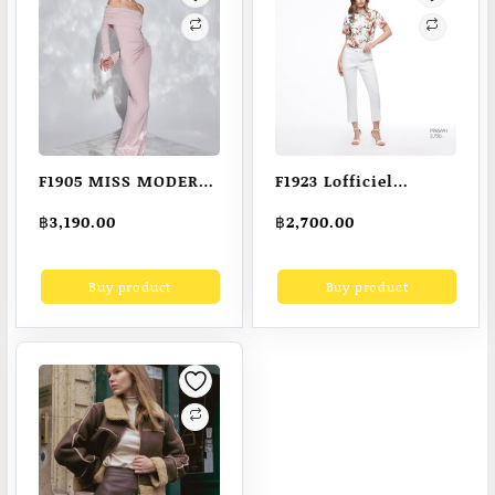
F1905 MISS MODERN
F1923 Lofficiel
– Sense Dress
Runway Pants ลอฟฟิ
฿
3,190.00
฿
2,700.00
เซียล กางเกงเนื้อ
ผ้าJubeli ทรงรันเวย์ สี
Buy product
Buy product
ขาว (F9X6WH)