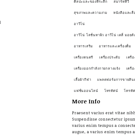
ศิลปะและของที่ระลึก
สมาร์ททีวี
สุขภาพและความงาม
หนังสือและสื่
d
อาวีโน่
อาวีโน่ โลชั่นทาผิว อาวีโน่ เดลี่ มอยส์เ
อาหารเสริม
อาหารและเครื่องดื่ม
เครื่องดนตรี
เครื่องประดับ
เครื่อ
เครื่องออกกำลังกายกลางแจ้ง
เครื่
เสื้อผ้ากีฬา
แพลตฟอร์มการขายสินค
แฟชั่นออนไลน์
โทรทัศน์
โทรทัศ
More Info
Praesent varius erat vitae nibh
Suspendisse consectetur ipsu
varius enim tempus a consect
augue, a varius enim tempus 