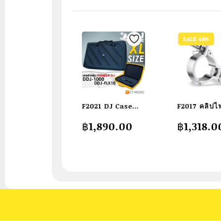
SALE 48%
F2021 DJ Case
F2017 คลิปไ
กระเป๋าเคสแข็ง
ตะขอไฟเวที
Original
Current
฿
1,890.00
฿
1,318.0
Size XL for
อะลูมินัมอัล
price
price
Pioneer DJ DDJ-
อุปกรณ์สำหรั
was:
is:
฿2,536.0
฿1,318.0
1000 / DDJ-
อุปกรณ์สำหรั
FLX10
คลับเหมาะสำ
ท่อขนาดเส้น
ศูนย์กลาง48
52มม.