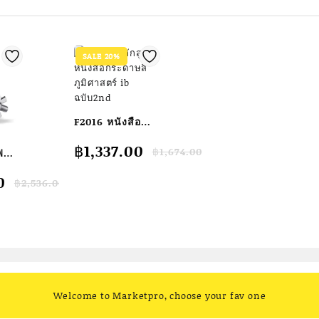
SALE 20%
F2016 หนังสือ
หลักสูตรหนังสือ
Original
Current
฿
1,337.00
฿
1,674.00
ฟ
กระดาษสี/
price
price
ภูมิศาสตร์ IB
was:
is:
0
฿
2,536.00
ลอย
฿1,674.00.
฿1,337.00.
ฉบับ2nd
บเวที
0.
0.
บดีเจ
หรับ
ผ่า
-
Welcome to Marketpro, choose your fav one