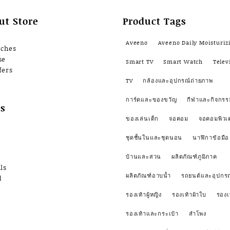
ut Store
Product Tags
Aveeno
Aveeno Daily Moisturiz
nches
se
Smart TV
Smart Watch
Telev
fers
TV
กล้องและอุปกรณ์ถ่ายภาพ
การ์ดและของขวัญ
กีฬาและกิจกรร
s
ของเล่นเด็ก
จอคอม
จอคอมพิวเ
ชุดชั้นในและชุดนอน
นาฬิกาข้อมือ
บ้านและสวน
ผลิตภัณฑ์ภูมิภาค
ls
ผลิตภัณฑ์อาบน้ำ
รถยนต์และอุปกรณ
d
รองเท้าผู้หญิง
รองเท้าผ้าใบ
รองเ
รองเท้าและกระเป๋า
ลำโพง