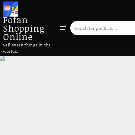
Fofan
Shopping
Online
Sell every things in the
worlds.