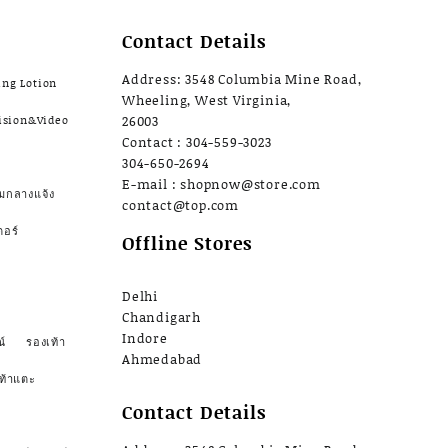
Contact Details
Address: 3548 Columbia Mine Road,
ing Lotion
Wheeling, West Virginia,
ision&Video
26003
Contact : 304-559-3023
304-650-2694
E-mail : shopnow@store.com
มกลางแจ้ง
contact@top.com
ตอร์
Offline Stores
Delhi
Chandigarh
Indore
์
รองเท้า
Ahmedabad
ท้าแตะ
Contact Details