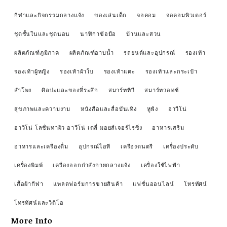
กีฬาและกิจกรรมกลางแจ้ง
ของเล่นเด็ก
จอคอม
จอคอมพิวเตอร์
ชุดชั้นในและชุดนอน
นาฬิกาข้อมือ
บ้านและสวน
ผลิตภัณฑ์ภูมิภาค
ผลิตภัณฑ์อาบน้ำ
รถยนต์และอุปกรณ์
รองเท้า
รองเท้าผู้หญิง
รองเท้าผ้าใบ
รองเท้าแตะ
รองเท้าและกระเป๋า
ลำโพง
ศิลปะและของที่ระลึก
สมาร์ททีวี
สมาร์ทวอทช์
สุขภาพและความงาม
หนังสือและสื่อบันเทิง
หูฟัง
อาวีโน่
อาวีโน่ โลชั่นทาผิว อาวีโน่ เดลี่ มอยส์เจอร์ไรซิ่ง
อาหารเสริม
อาหารและเครื่องดื่ม
อุปกรณ์ไอที
เครื่องดนตรี
เครื่องประดับ
เครื่องพิมพ์
เครื่องออกกำลังกายกลางแจ้ง
เครื่องใช้ไฟฟ้า
เสื้อผ้ากีฬา
แพลตฟอร์มการขายสินค้า
แฟชั่นออนไลน์
โทรทัศน์
โทรทัศน์และวิดีโอ
More Info