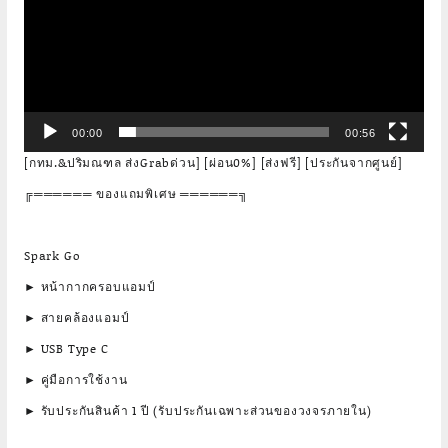
00:00
00:56
[กทม.&ปริมณฑล ส่งGrabด่วน] [ผ่อน0%] [ส่งฟรี] [ประกันจากศูนย์]
╔══════ ของแถมพิเศษ ══════╗
Spark Go
► หน้ากากครอบแอมป์
► สายคล้องแอมป์
► USB Type C
► คู่มือการใช้งาน
► รับประกันสินค้า 1 ปี (รับประกันเฉพาะส่วนของวงจรภายใน)