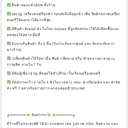
สินค้าของแท้ 100% ทั้งร้าน
Set up เครื่องดนตรีทุกตัว ก่อนส่งถึงมือลูกค้า เพื่อ รีดศักยภาพเครื่อง
ดนตรีให้ออกมาได้มากที่สุด
มีสินค้า Brand ดัง ในโลก Online ที่ถูกคัดสรรมาให้ได้เลือกซื้อและ
ทดลองได้อย่างเต็มที่
รับประกันสินค้า ถึง 2 ชั้น (รับประกันจากศูนย์ และ รับประกันจาก
ทางร้าน)
เปลี่ยนสินค้าให้ใหม่ เมื่อ สินค้าเสียหาย หรือ ชำรุดจากมาตรฐาน
การผลิต ภายใน 7 วัน
มีทีมผู้เชี่ยวชาญ ที่คอยให้คำปรึกษาในเรื่องเครื่องดนตรี
จัดส่งรวดเร็ว ภายใน 3 ชั่วโมง เฉพาะ กทม. & ปริมณฑล และ ค่าจัด
ส่ง ฟรี !! หลายร้อยรายการ ครอบคลุมทั่วประเทศ
╔══════
ข้อควรระวัง
══════╗
มีร้านที่ไม่ประสงค์ดี ได้นำ Content เช่น รูปภาพ, VDO, ข้อความ และ