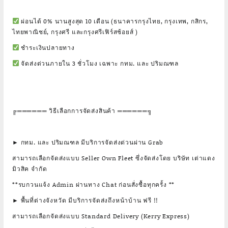
ผ่อนได้ 0% นานสูงสุด 10 เดือน (ธนาคารกรุงไทย, กรุงเทพ, กสิกร,
ไทยพาณิชย์, กรุงศรี และกรุงศรีเฟิร์สช้อยส์ )
ชำระเงินปลายทาง
จัดส่งด่วนภายใน 3 ชั่วโมง เฉพาะ กทม. และ ปริมณฑล
╔══════ วิธีเลือกการจัดส่งสินค้า ══════╗
► กทม. และ ปริมณฑล มีบริการจัดส่งด่วนผ่าน Grab
สามารถเลือกจัดส่งแบบ Seller Own Fleet ซึ่งจัดส่งโดย บริษัท เต่าแดง
มิวสิค จำกัด
**รบกวนแจ้ง Admin ผ่านทาง Chat ก่อนสั่งซื้อทุกครั้ง **
► พื้นที่ต่างจังหวัด มีบริการจัดส่งถึงหน้าบ้าน ฟรี !!
สามารถเลือกจัดส่งแบบ Standard Delivery (Kerry Express)