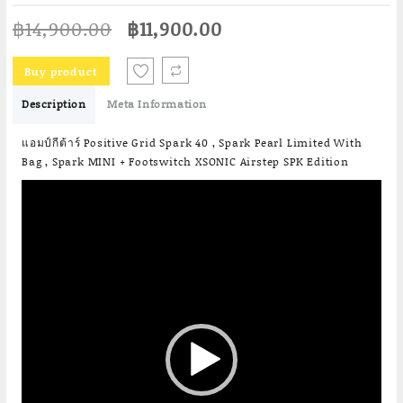
Original
Current
฿
14,900.00
฿
11,900.00
price
price
was:
is:
Buy product
฿14,900.00.
฿11,900.00.
Description
Meta Information
แอมป์กีต้าร์ Positive Grid Spark 40 , Spark Pearl Limited With
Bag , Spark MINI + Footswitch XSONIC Airstep SPK Edition
Video
Player