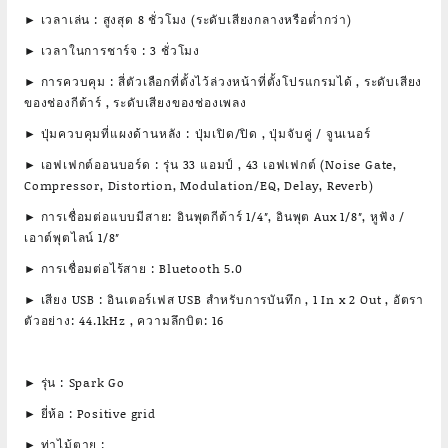
► เวลาเล่น : สูงสุด 8 ชั่วโมง (ระดับเสียงกลางหรือต่ำกว่า)
► เวลาในการชาร์จ : 3 ชั่วโมง
► การควบคุม : สี่ตัวเลือกที่ตั้งไว้ล่วงหน้าที่ตั้งโปรแกรมได้ , ระดับเสียง
ของช่องกีต้าร์ , ระดับเสียงของช่องเพลง
► ปุ่มควบคุมที่แผงด้านหลัง : ปุ่มเปิด/ปิด , ปุ่มจับคู่ / จูนเนอร์
► เอฟเฟกต์ออนบอร์ด : รุ่น 33 แอมป์ , 43 เอฟเฟกต์ (Noise Gate,
Compressor, Distortion, Modulation/EQ, Delay, Reverb)
► การเชื่อมต่อแบบมีสาย: อินพุตกีต้าร์ 1/4″, อินพุต Aux 1/8″, หูฟัง /
เอาต์พุตไลน์ 1/8″
► การเชื่อมต่อไร้สาย : Bluetooth 5.0
► เสียง USB : อินเตอร์เฟส USB สำหรับการบันทึก , 1 In x 2 Out , อัตรา
ตัวอย่าง: 44.1kHz , ความลึกบิต: 16
► รุ่น : Spark Go
► ยี่ห้อ : Positive grid
► ท่าไม้ตาย :