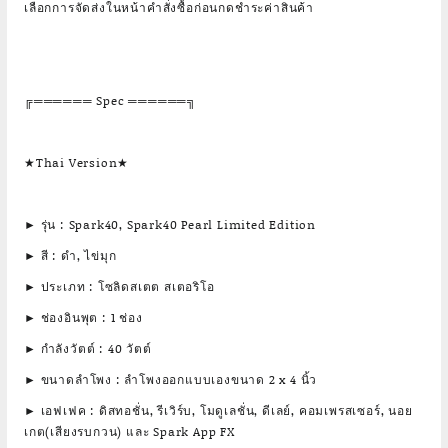
เลือกการจัดส่งในหน้าคำสั่งซื้อก่อนกดชำระค่าสินค้า
╔══════ Spec ══════╗
★Thai Version★
► รุ่น : Spark40, Spark40 Pearl Limited Edition
► สี : ดำ, ไข่มุก
► ประเภท : โซลิดสเตต สเตอริโอ
► ช่องอินพุต : 1 ช่อง
► กำลังวัตต์ : 40 วัตต์
► ขนาดลำโพง : ลำโพงออกแบบเองขนาด 2 x 4 นิ้ว
► เอฟเฟค : ดิสทอชั่น, รีเวิร์บ, โมดูเลชั่น, ดีเลย์, คอมเพรสเซอร์, นอย
เกต(เสียงรบกวน) และ Spark App FX