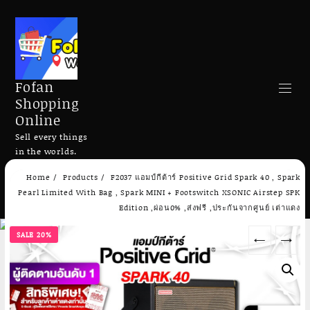
Fofan
Shopping
Online
Sell every things
in the worlds.
Skip
Home
Products
F2037 แอมป์กีต้าร์ Positive Grid Spark 40 , Spark
to
Search
Pearl Limited With Bag , Spark MINI + Footswitch XSONIC Airstep SPK
content
Edition ,ผ่อน0% ,ส่งฟรี ,ประกันจากศูนย์ เต่าแดง
SALE 20%
←
→
Add to cart
Add to cart