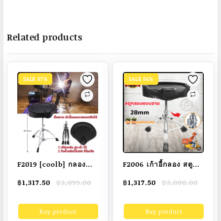
Related products
SALE 57%
SALE 56%
F2019 [coolb] กลอง
F2006 เก้าอี้กลอง สตูล
อานม้า เบาะใหญ่ นั่ง
กลอง CMC Drum
Original
Current
Original
Current
฿
1,317.50
฿
3,099.00
฿
1,317.50
฿
3,000.00
สบาย เบาะทรง
chair เก้าอี้กลองชุด
price
price
price
price
สามเหลี่ยมอานม้า เก้าอี้
แบบเบาะกลม / อานม้า
was:
is:
was:
is:
Buy product
Buy product
฿3,099.00.
฿1,317.50.
฿3,000.00.
฿1,317.50.
Drum chair
หุ้มด้วยกำมะหยี่ด้านบน