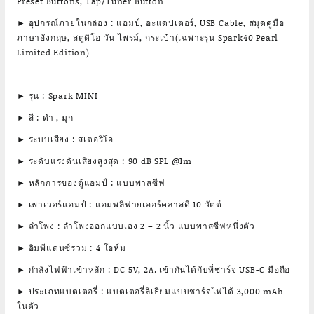
Preset Buttons, Tap/Tuner Button
► อุปกรณ์ภายในกล่อง : แอมป์, อะแดปเตอร์, USB Cable, สมุดคู่มือ
ภาษาอังกฤษ, สตูดิโอ วัน ไพรม์, กระเป๋า(เฉพาะรุ่น Spark40 Pearl
Limited Edition)
► รุ่น : Spark MINI
► สี : ดำ , มุก
► ระบบเสียง : สเตอริโอ
► ระดับแรงดันเสียงสูงสุด : 90 dB SPL @1m
► หลักการของตู้แอมป์ : แบบพาสซีฟ
► เพาเวอร์แอมป์ : แอมพลิฟายเออร์คลาสดี 10 วัตต์
► ลำโพง : ลำโพงออกแบบเอง 2 – 2 นิ้ว แบบพาสซีฟหนึ่งตัว
► อิมพีแดนซ์รวม : 4 โอห์ม
► กำลังไฟฟ้าเข้าหลัก : DC 5V, 2A. เข้ากันได้กับที่ชาร์จ USB-C มือถือ
► ประเภทแบตเตอรี่ : แบตเตอรี่ลิเธียมแบบชาร์จไฟได้ 3,000 mAh
ในตัว