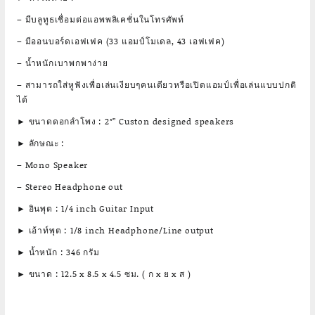
– มีบลูทูธเชื่อมต่อแอพพลิเคชั่นในโทรศัพท์
– มีออนบอร์ดเอฟเฟค (33 แอมป์โมเดล, 43 เอฟเฟค)
– น้ำหนักเบาพกพาง่าย
– สามารถใส่หูฟังเพื่อเล่นเงียบๆคนเดียวหรือเปิดแอมป์เพื่อเล่นแบบปกติ
ได้
► ขนาดดอกลำโพง : 2″” Custon designed speakers
► ลักษณะ :
– Mono Speaker
– Stereo Headphone out
► อินพุต : 1/4 inch Guitar Input
► เอ้าท์พุต : 1/8 inch Headphone/Line output
► น้ำหนัก : 346 กรัม
► ขนาด : 12.5 x 8.5 x 4.5 ซม. ( ก x ย x ส )