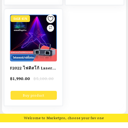
McQueenรุ่นเก้าอี้กลอง
ระบบเกลียวหมุน ล็อค
ขาโลหะชุปโครเมียม
ความสูงได้
SALE 61%
F2022 ไฟดิสโก้ Laser
2/RGB Full Color
Original
Current
฿
1,990.00
฿
5,100.00
disco laser light ไฟ
price
price
เลเซอร์ดิสโก้ ไฟเธค ไฟ
was:
is:
Buy product
฿5,100.00.
฿1,990.00.
ปาตี้กระพริบตามจังหวะ
เพลง
Welcome to Marketpro, choose your fav one