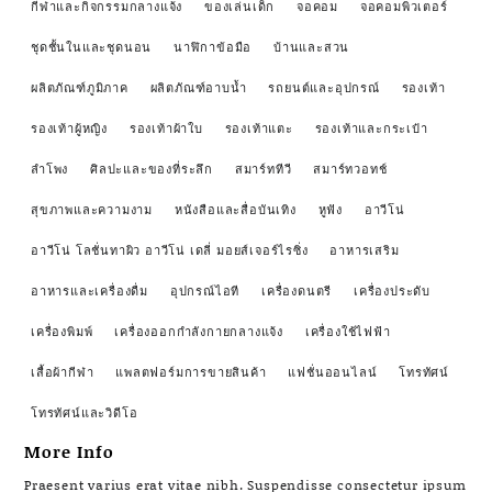
กีฬาและกิจกรรมกลางแจ้ง
ของเล่นเด็ก
จอคอม
จอคอมพิวเตอร์
ชุดชั้นในและชุดนอน
นาฬิกาข้อมือ
บ้านและสวน
ผลิตภัณฑ์ภูมิภาค
ผลิตภัณฑ์อาบน้ำ
รถยนต์และอุปกรณ์
รองเท้า
รองเท้าผู้หญิง
รองเท้าผ้าใบ
รองเท้าแตะ
รองเท้าและกระเป๋า
ลำโพง
ศิลปะและของที่ระลึก
สมาร์ททีวี
สมาร์ทวอทช์
สุขภาพและความงาม
หนังสือและสื่อบันเทิง
หูฟัง
อาวีโน่
อาวีโน่ โลชั่นทาผิว อาวีโน่ เดลี่ มอยส์เจอร์ไรซิ่ง
อาหารเสริม
อาหารและเครื่องดื่ม
อุปกรณ์ไอที
เครื่องดนตรี
เครื่องประดับ
เครื่องพิมพ์
เครื่องออกกำลังกายกลางแจ้ง
เครื่องใช้ไฟฟ้า
เสื้อผ้ากีฬา
แพลตฟอร์มการขายสินค้า
แฟชั่นออนไลน์
โทรทัศน์
โทรทัศน์และวิดีโอ
More Info
Praesent varius erat vitae nibh. Suspendisse consectetur ipsum