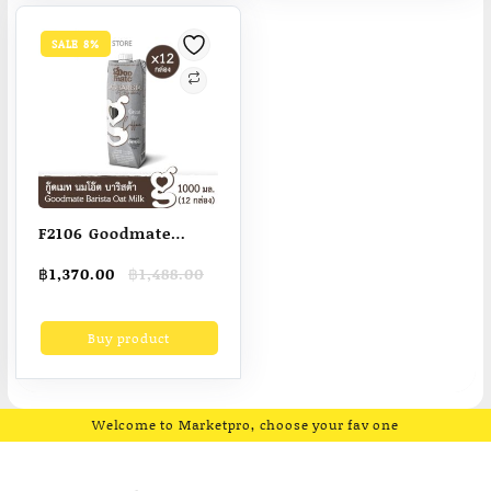
โกโก้ชิปกล่องของขวัญ
SALE 8%
F2106 Goodmate
Barista Professional
Original
Current
฿
1,370.00
฿
1,488.00
Oat Milk กู๊ดเมท นม
price
price
โอ๊ต สูตรบาริสต้า
was:
is:
Buy product
฿1,488.00.
฿1,370.00.
ขนาด 1000 มล. (1 ลัง :
12 กล่อง)
Welcome to Marketpro, choose your fav one