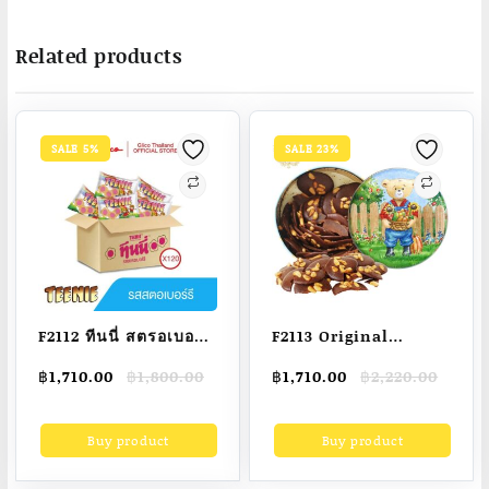
Related products
SALE 5%
SALE 23%
F2112 ทีนนี่ สตรอเบอร์รี
F2113 Original
1 ลัง x 120 ชิ้น /
Imported From Hong
Original
Current
Original
Current
฿
1,710.00
฿
1,800.00
฿
1,710.00
฿
2,220.00
Teenie Strawberry
Kong Hong Kong
price
price
price
price
Carton 45g x 120
Jenny Cookies Smart
was:
is:
was:
is:
Buy product
Buy product
฿1,800.00.
฿1,710.00.
฿2,220.00.
฿1,710.00.
Bear Pine Nuts
ช็อกโกแลตชิพ 255 กรัม