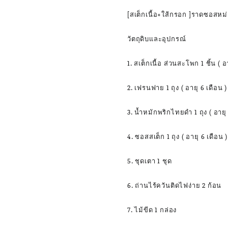
[สเต็กเนื้อ+ใส้กรอก ]ราดซอสหม่
วัตถุดิบและอุปกรณ์
1. สเต็กเนื้อ ส่วนสะโพก 1 ชิ้น ( อ
2. เฟรนฟาย 1 ถุง ( อายุ 6 เดือน )
3. น้ำหมักพริกไทยดำ 1 ถุง ( อายุ 
4. ซอสสเต็ก 1 ถุง ( อายุ 6 เดือน )
5. ชุดเตา 1 ชุด
6. ถ่านไร้ควันติดไฟง่าย 2 ก้อน
7. ไม้ขีด 1 กล่อง