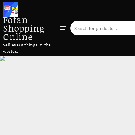
Fofan
Shopping
Online
Sell every things in the
worlds.