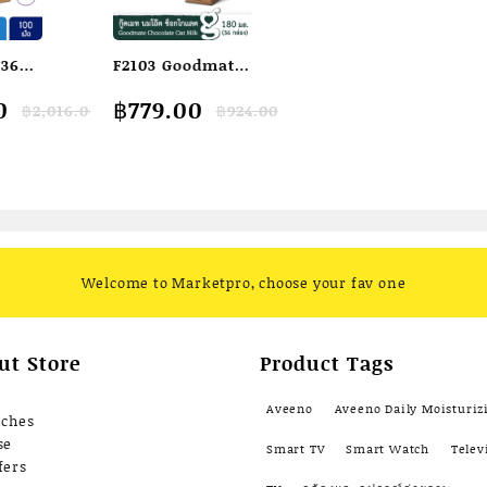
 36
F2103 Goodmate
Chocolate
Original
Current
0
฿
779.00
฿
2,016.00
฿
924.00
ptus
Deluxe Oat Milk
price
price
เมนโท
กู๊ดเมท นมโอ๊ต
was:
is:
0.
0.
฿924.00.
฿779.00.
ง 100
สูตรช็อกโกแลตดี
ม)
ลักซ์ ขนาด 180
มล. (1 ลัง : 36
กล่อง)
Welcome to Marketpro, choose your fav one
ut Store
Product Tags
Aveeno
Aveeno Daily Moisturiz
nches
se
Smart TV
Smart Watch
Telev
fers