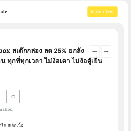
ale
Button Text
box สเต๊กกล่อง ลด 25% ยกลัง
←
→
ทุกที่ทุกเวลา ไม่ง้อเตา ไม่ง้อตู้เย็น
Current
price
s:
.
฿1,785.00.
mation
ก่ สเต็กเนื้อ