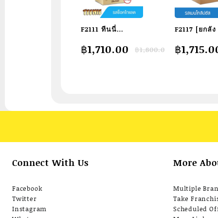
F2111 ทีนนี่
F2117 [ยกลัง
ช็อกโกแลต 1 ลัง x
ถุง] Halls
Original
Current
Original
Current
฿
1,710.00
฿
1,715.0
฿
1,800.00
120 ชิ้น / Teenie
Mentho-Ly
price
price
price
price
Chocolate
ฮอลล์ ลูกอม
was:
is:
was:
is:
฿1,800.00.
฿1,710.00.
฿2,016.0
฿1,715.0
Carton 45g x 120
ลิบตัส แบบถุ
เม็ด (280 กรั
Connect With Us
More Abo
Facebook
Multiple Bra
Twitter
Take Franchi
Instagram
Scheduled Of