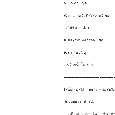
5. ชุดเตา 1 ชุด
6. ถ่านไร้ควันติดไฟง่าย 2 ก้อน
7. ไม้ขีด 1 กล่อง
8. มีด+ส้อมพลาสติก 1 ชุด
9. ตะเกียบ 1 คู่
10. ถ้วยน้ำจิ้ม 2 ใบ
——————————————
[สเต็กหมู+ใส้กรอก ]ราดซอสพร
วัตถุดิบและอุปกรณ์
1. สเต็กหมู ส่วนสะโพก 1 ชิ้น ( อา