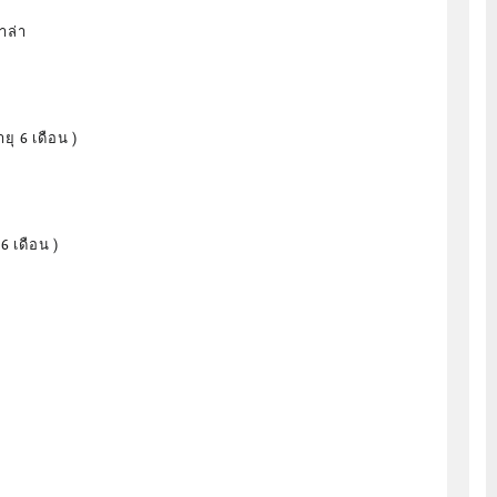
าล่า
ายุ 6 เดือน )
6 เดือน )