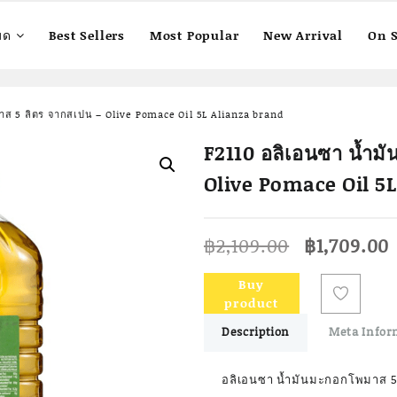
มด
Best Sellers
Most Popular
New Arrival
On S
าส 5 ลิตร จากสเปน – Olive Pomace Oil 5L Alianza brand
F2110 อลิเอนซา น้ำม
Olive Pomace Oil 5
Original
฿
2,109.00
฿
1,709.00
price
was:
i
Buy
฿2,109.00.
product
Description
Meta Infor
อลิเอนซา น้ำมันมะกอกโพมาส 5 