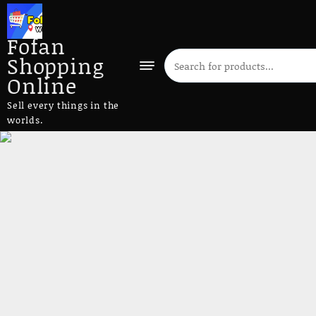
Fofan
Shopping
Online
Sell every things in the
worlds.