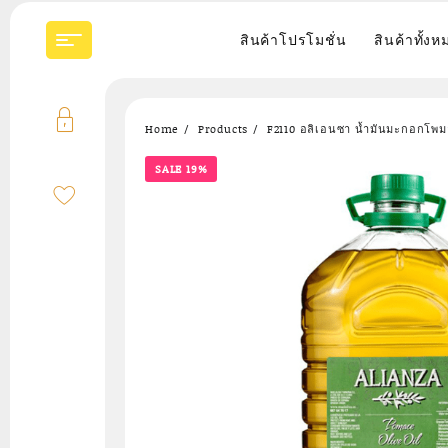
Skip
to
สินค้าโปรโมชั่น
สินค้าทั้งห
content
Home
Products
F2110 อลิเอนซา น้ำมันมะกอกโพม
SALE 19%