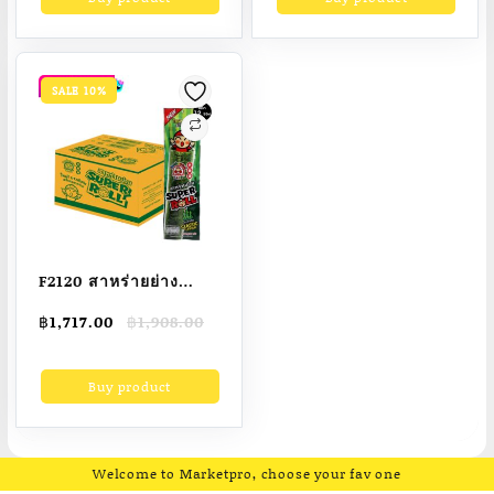
฿553.00.
฿479.00.
฿2,016.00.
฿1,715.00.
คาเซ็ต + ของแถมพิเศษ!
100 เม็ด (280 กรัม)
เฉพาะออนไลน์เท่านั้น
SALE 10%
F2120 สาหร่ายย่าง
Super Roll (ยกลัง) รส
Original
Current
฿
1,717.00
฿
1,908.00
คลาสสิก 7 กรัม (12
price
price
ซอง/แพ็ค , 12แพ็ค /ลัง)
was:
is:
Buy product
฿1,908.00.
฿1,717.00.
Welcome to Marketpro, choose your fav one