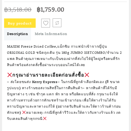
Original
Current
฿
3,518.00
฿
1,759.00
price
price
was:
is:
Buy product
฿3,518.00.
฿1,759.00.
Description
Meta Information
MAXIM Freeze Dried Coffee,แม็กซิม กาแฟนำเข้าจากญี่ปุ่น
ORIGINAL GOLD ชนิดถุงเติม รุ่น 180g JUMBO 1SETCOMBO/จำนวน 2
แพค สินค้าคุณภาพเหมาะกับเป็นของฝากที่ส่งไปให้ผู้ใหญ่หรือคนที่รัก
สินค้าพร้อมส่งกดสั่งซื้อผ่านระบบออนไลน์ได้เลย
กรุณาอ่านรายละเอียดก่อนสั่งซื้อ
– ส่งโดยขนส่ง Kerry Express
– ในกรณีที่ลูกค้าเลือกผิดเอง (สี ขนาด
รูปแบบ) ทางร้านขอสงวนสิทธิ์ในการคืนสินค้า
– หากสินค้าที่ได้รับมี
ปัญหาต่าง ๆ เช่น ชำรุด แตก หัก หาย หรือผิดแบบที่สั่ง กรุณาแจ้งให้
ทางร้านทราบด้วยการทักแชทร้านเข้ามาก่อน เพื่อให้ทางร้านได้รับ
ทราบปัญหาและหาทางแก้ให้ (อย่ากดรับสินค้าและให้ดาวร้านค้าก่อน
ทักแชท)
หมายเหตุ: กรณีที่ลูกค้ารีวิวและให้ดาวกับทางร้านแล้ว งด
รับเคลมสินค้าทุกกรณี