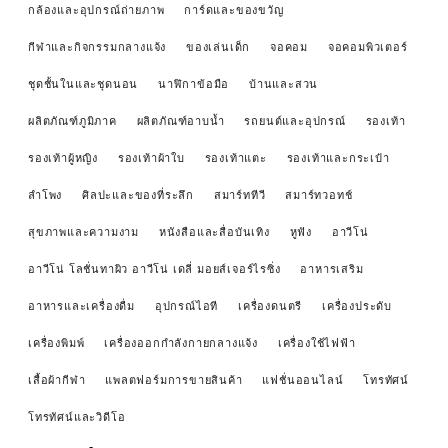
กล้องและอุปกรณ์ถ่ายภาพ
การ์ดและของขวัญ
กีฬาและกิจกรรมกลางแจ้ง
ของเล่นเด็ก
จอคอม
จอคอมพิวเตอร์
ชุดชั้นในและชุดนอน
นาฬิกาข้อมือ
บ้านและสวน
ผลิตภัณฑ์ภูมิภาค
ผลิตภัณฑ์อาบน้ำ
รถยนต์และอุปกรณ์
รองเท้า
รองเท้าผู้หญิง
รองเท้าผ้าใบ
รองเท้าแตะ
รองเท้าและกระเป๋า
ลำโพง
ศิลปะและของที่ระลึก
สมาร์ททีวี
สมาร์ทวอทช์
สุขภาพและความงาม
หนังสือและสื่อบันเทิง
หูฟัง
อาวีโน่
อาวีโน่ โลชั่นทาผิว อาวีโน่ เดลี่ มอยส์เจอร์ไรซิ่ง
อาหารเสริม
อาหารและเครื่องดื่ม
อุปกรณ์ไอที
เครื่องดนตรี
เครื่องประดับ
เครื่องพิมพ์
เครื่องออกกำลังกายกลางแจ้ง
เครื่องใช้ไฟฟ้า
เสื้อผ้ากีฬา
แพลตฟอร์มการขายสินค้า
แฟชั่นออนไลน์
โทรทัศน์
โทรทัศน์และวิดีโอ