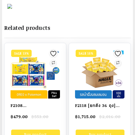
Related products
SALE 13%
SALE 15%
F2108
F2118 [ยกลัง 36 ถุง]
[OreoxPokémon]
Halls Honey Lemon
Original
Current
Original
Current
฿
479.00
฿
553.00
฿
1,715.00
฿
2,016.00
Oreo Pokémon Pika
ฮอลล์ ลูกอมรสน้ำผึ้ง
price
price
price
price
Set โอรีโอ โปเกมอน พิ
ผสมกลิ่นเลมอน แบบถุง
was:
is:
was:
is:
Buy product
Buy product