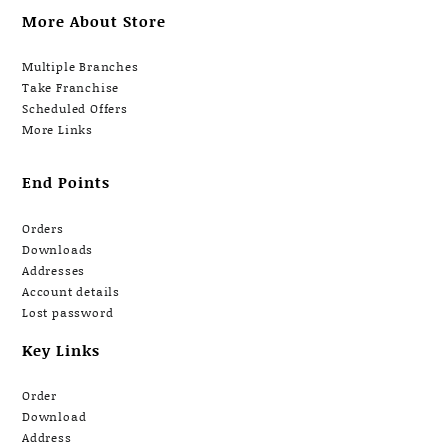
More About Store
Multiple Branches
Take Franchise
Scheduled Offers
More Links
End Points
Orders
Downloads
Addresses
Account details
Lost password
Key Links
Order
Download
Address