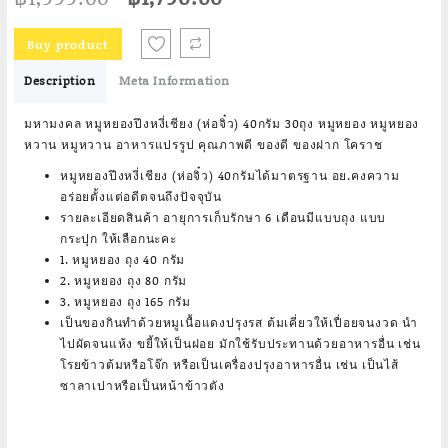
price
price
was:
is:
Buy product
฿1,999.00.
฿1,790.00.
Description
Meta Information
มหามงคล หมูหยองปึงหงี่เชียง (ห่อจิ๋ว) 40กรัม 30ถุง หมูหยอง หมูหยอง
หวาน หมูหวาน อาหารแปรรูป คุณภาพดี ของดี ของฝาก โคราช
หมูหยองปึงหงี่เชียง (ห่อจิ๋ว) 40กรัมได้มาตรฐาน อย.คงความ
อร่อยตั้งแต่อดีตจนถึงปัจจุบัน
รายละเอียดสินค้า อายุการเก็บรักษา 6 เดือนมีแบบถุง แบบ
กระปุก ให้เลือกนะคะ
1. หมูหยอง ถุง 40 กรัม
2. หมูหยอง ถุง 80 กรัม
3. หมูหยอง ถุง 165 กรัม
เป็นของกินทำด้วยหมูเนื้อแดงปรุงรส ต้มเคี่ยวให้เปื่อยจนงวด นำ
ไปผัดจนแห้ง ขยี้ให้เป็นฝอย มักใช้รับประทานด้วยอาหารอื่น เช่น
โรยข้าวต้มหรือโจ๊ก หรือเป็นเครื่องปรุงอาหารอื่น เช่น เป็นไส้
ซาลาเปาหรือเป็นหน้าข้าวตัง