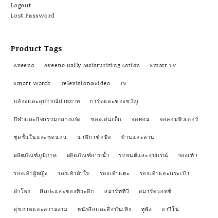
Logout
Lost Password
Product Tags
Aveeno
Aveeno Daily Moisturizing Lotion
Smart TV
Smart Watch
Television&Video
TV
กล้องและอุปกรณ์ถ่ายภาพ
การ์ดและของขวัญ
กีฬาและกิจกรรมกลางแจ้ง
ของเล่นเด็ก
จอคอม
จอคอมพิวเตอร์
ชุดชั้นในและชุดนอน
นาฬิกาข้อมือ
บ้านและสวน
ผลิตภัณฑ์ภูมิภาค
ผลิตภัณฑ์อาบน้ำ
รถยนต์และอุปกรณ์
รองเท้า
รองเท้าผู้หญิง
รองเท้าผ้าใบ
รองเท้าแตะ
รองเท้าและกระเป๋า
ลำโพง
ศิลปะและของที่ระลึก
สมาร์ททีวี
สมาร์ทวอทช์
สุขภาพและความงาม
หนังสือและสื่อบันเทิง
หูฟัง
อาวีโน่