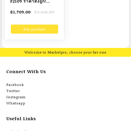
F2109 ราคาส่งถูก!
คาร์เนชัน เอ็กซ์ตร้า
Original
Current
฿
1,709.00
฿
3,418.00
ครีมเทียมพร่องไขมัน
price
price
385 กรัม x 48 กระป๋อง
was:
is:
Buy product
฿3,418.00.
฿1,709.00.
Carnation Extra Half
Unsweet Creamer 385
g x 48 cans สินค้าใหม่
ล็อตใหม่ ของแท้ บริการ
Welcome to Marketpro, choose your fav one
เก็บเงินปลายทาง
Connect With Us
Facebook
Twitter
Instagram
Whatsapp
Useful Links