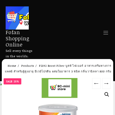
Fofan
Shopping
Online
Sell every things
in the worlds.
Skip
Home
Products
F2192 Boost Fiber บูสท์ ไฟเบอร์ อาหารเสริมทางการ
to
Search
แพทย์ สำหรับผู้สูงอายุ มีเวย์โปรตีน ผสมใยอาหาร 3 ชนิด กลิ่นวานิลลา 800 กรัม
content
SALE 25%
←
→
Add to cart
Add to cart