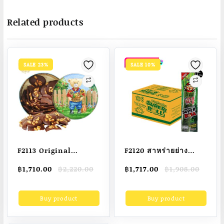
Related products
SALE 23%
SALE 10%
F2113 Original
F2120 สาหร่ายย่าง
Imported From Hong
Super Roll (ยกลัง) รส
Original
Current
Original
Current
฿
1,710.00
฿
2,220.00
฿
1,717.00
฿
1,908.00
Kong Hong Kong
คลาสสิก 7 กรัม (12
price
price
price
price
Jenny Cookies Smart
ซอง/แพ็ค , 12แพ็ค /ลัง)
was:
is:
was:
is:
Buy product
Buy product
฿2,220.00.
฿1,710.00.
฿1,908.00.
฿1,717.00.
Bear Pine Nuts
ช็อกโกแลตชิพ 255 กรัม