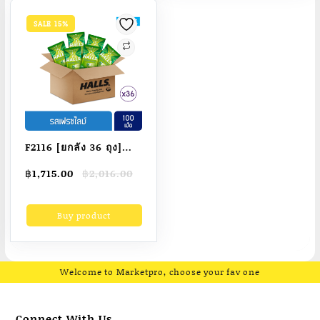
โกโก้ชิปกล่องของขวัญ
SALE 15%
F2116 [ยกลัง 36 ถุง]
Halls Fresh Lime
Original
Current
฿
1,715.00
฿
2,016.00
ฮอลล์ ลูกอมสอดไส้กลิ่น
price
price
เฟรชไลม์ แบบถุง 100
was:
is:
Buy product
฿2,016.00.
฿1,715.00.
เม็ด (280 กรัม)
Welcome to Marketpro, choose your fav one
Connect With Us