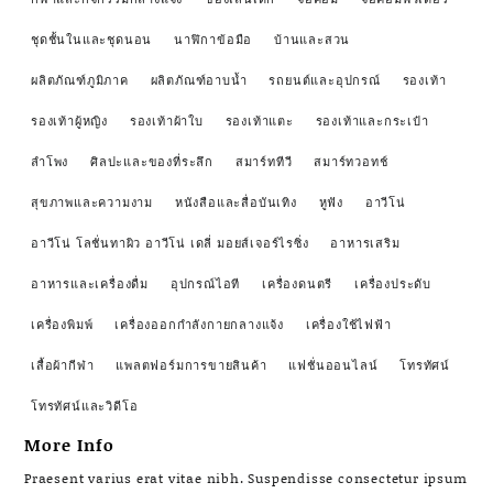
ชุดชั้นในและชุดนอน
นาฬิกาข้อมือ
บ้านและสวน
ผลิตภัณฑ์ภูมิภาค
ผลิตภัณฑ์อาบน้ำ
รถยนต์และอุปกรณ์
รองเท้า
รองเท้าผู้หญิง
รองเท้าผ้าใบ
รองเท้าแตะ
รองเท้าและกระเป๋า
ลำโพง
ศิลปะและของที่ระลึก
สมาร์ททีวี
สมาร์ทวอทช์
สุขภาพและความงาม
หนังสือและสื่อบันเทิง
หูฟัง
อาวีโน่
อาวีโน่ โลชั่นทาผิว อาวีโน่ เดลี่ มอยส์เจอร์ไรซิ่ง
อาหารเสริม
อาหารและเครื่องดื่ม
อุปกรณ์ไอที
เครื่องดนตรี
เครื่องประดับ
เครื่องพิมพ์
เครื่องออกกำลังกายกลางแจ้ง
เครื่องใช้ไฟฟ้า
เสื้อผ้ากีฬา
แพลตฟอร์มการขายสินค้า
แฟชั่นออนไลน์
โทรทัศน์
โทรทัศน์และวิดีโอ
More Info
Praesent varius erat vitae nibh. Suspendisse consectetur ipsum