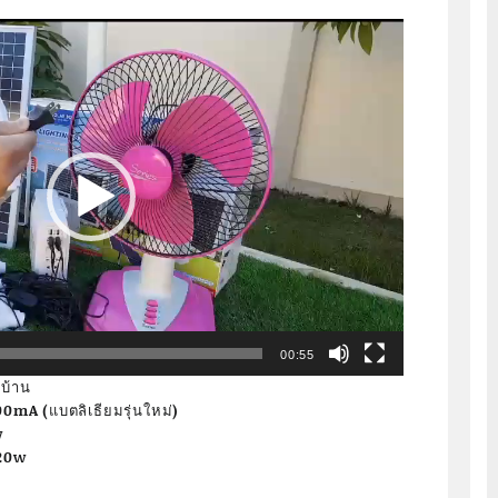
00:55
ฟบ้าน
0mA (แบตลิเธียมรุ่นใหม่)
w
120w