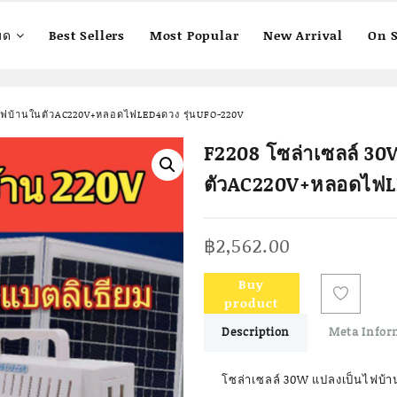
มด
Best Sellers
Most Popular
New Arrival
On S
ไฟบ้านในตัวAC220V+หลอดไฟLED4ดวง รุ่นUFO-220V
F2208 โซล่าเซลล์ 3
ตัวAC220V+หลอดไฟL
฿
2,562.00
Buy
product
Description
Meta Infor
โซล่าเซลล์ 30W แปลงเป็นไฟบ้