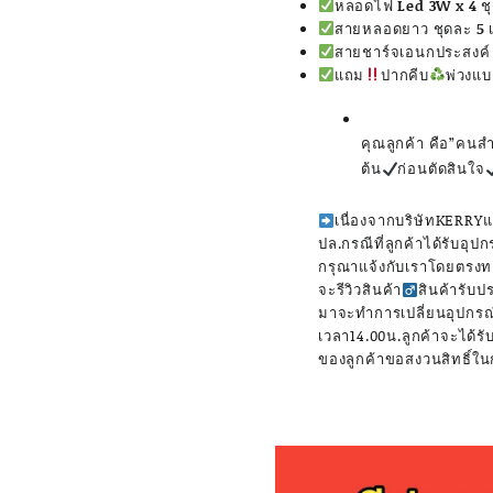
หลอดไฟ Led 3W x 4 ช
สายหลอดยาว ชุดละ 5 
สายชาร์จเอนกประสงค์ 1
แถม
ปากคีบ
พ่วงแบ
คุณลูกค้า คือ”คนส
ต้น
ก่อนตัดสินใจ
เนื่องจากบริษัทKERRYแ
ปล.กรณีที่ลูกค้าได้รับอ
กรุณาแจ้งกับเราโดยตรงทางแ
จะรีวิวสินค้า‍
สินค้ารับป
มาจะทำการเปลี่ยนอุปกรณ์
เวลา14.00น.ลูกค้าจะได้รับ
ของลูกค้าขอสงวนสิทธิ์ใน