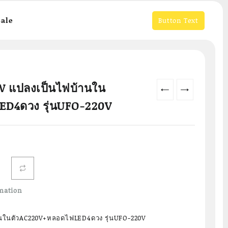
ale
Button Text
0W แปลงเป็นไฟบ้านใน
←
→
ED4ดวง รุ่นUFO-220V
mation
านในตัวAC220V+หลอดไฟLED4ดวง รุ่นUFO-220V