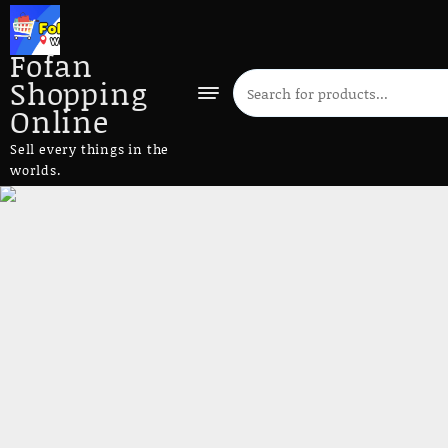
Fofan
Shopping
Online
Sell every things in the
worlds.