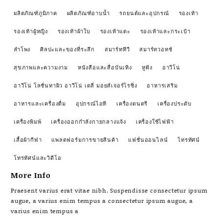
ผลิตภัณฑ์ภูมิภาค
ผลิตภัณฑ์อาบน้ำ
รถยนต์และอุปกรณ์
รองเท้า
รองเท้าผู้หญิง
รองเท้าผ้าใบ
รองเท้าแตะ
รองเท้าและกระเป๋า
ลำโพง
ศิลปะและของที่ระลึก
สมาร์ททีวี
สมาร์ทวอทช์
สุขภาพและความงาม
หนังสือและสื่อบันเทิง
หูฟัง
อาวีโน่
อาวีโน่ โลชั่นทาผิว อาวีโน่ เดลี่ มอยส์เจอร์ไรซิ่ง
อาหารเสริม
อาหารและเครื่องดื่ม
อุปกรณ์ไอที
เครื่องดนตรี
เครื่องประดับ
เครื่องพิมพ์
เครื่องออกกำลังกายกลางแจ้ง
เครื่องใช้ไฟฟ้า
เสื้อผ้ากีฬา
แพลตฟอร์มการขายสินค้า
แฟชั่นออนไลน์
โทรทัศน์
โทรทัศน์และวิดีโอ
More Info
Praesent varius erat vitae nibh. Suspendisse consectetur ipsum
augue, a varius enim tempus a consectetur ipsum augue, a
varius enim tempus a