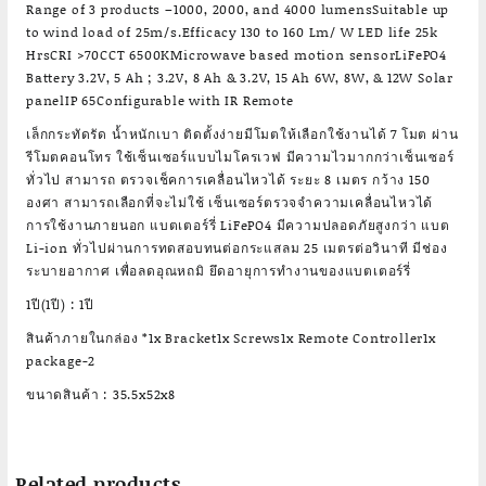
Range of 3 products –1000, 2000, and 4000 lumensSuitable up
to wind load of 25m/s.Efficacy 130 to 160 Lm/ W LED life 25k
HrsCRI >70CCT 6500KMicrowave based motion sensorLiFePO4
Battery 3.2V, 5 Ah ; 3.2V, 8 Ah & 3.2V, 15 Ah 6W, 8W, & 12W Solar
panelIP 65Configurable with IR Remote
เล็กกระทัดรัด น้ำหนักเบา ติดตั้งง่ายมีโมตให้เลือกใช้งานได้ 7 โมต ผ่าน
รีโมตคอนโทร ใช้เซ็นเซอร์แบบไมโครเวฟ มีความไวมากกว่าเซ็นเซอร์
ทั่วไป สามารถ ตรวจเช็คการเคลื่อนไหวได้ ระยะ 8 เมตร กว้าง 150
องศา สามารถเลือกที่จะไม่ใช้ เซ็นเซอร์ตรวจจำความเคลื่อนไหวได้
การใช้งานภายนอก แบตเตอร์รี่ LiFePO4 มีความปลอดภัยสูงกว่า แบต
Li-ion ทั่วไปผ่านการทดสอบทนต่อกระแสลม 25 เมตรต่อวินาที มีช่อง
ระบายอากาศ เพื่อลดอุณหถมิ ยึดอายุการทำงานของแบตเตอร์รี่
1ปี(1ปี) : 1ปี
สินค้าภายในกล่อง *1x Bracket1x Screws1x Remote Controller1x
package-2
ขนาดสินค้า : 35.5x52x8
Related products