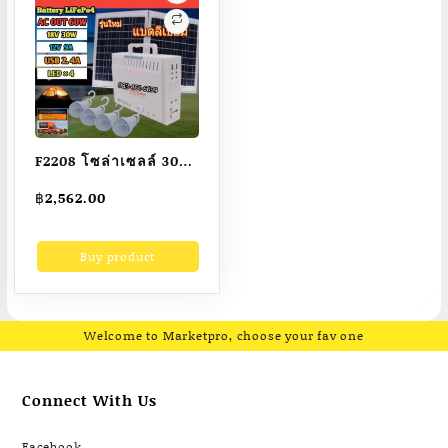
F2208 โซล่าเซลล์ 30W
แปลงเป็นไฟบ้านใน
฿
2,562.00
ตัวAC220V+หลอด
ไฟLED4ดวง รุ่นUFO-
Buy product
220V
Welcome to Marketpro, choose your fav one
Connect With Us
Facebook