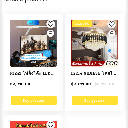
SALE 63%
F2242 ไฟตั้งโต๊ะ LED
F2214 GEJIESE โคมไฟ
Light bar by
เพดาน พัดลมโคมไฟ
Original
Current
฿
2,990.00
฿
2,199.00
฿
5,999.00
Sillicons studio (โคม
โคมไฟพัดลมเพดาน
price
price
ไฟทำงาน, โคมไฟอ่าน
พัดลมเพดาน พัดลมติด
was:
is:
Buy product
Buy product
฿5,999.00.
฿2,199.00.
หนังสือ, ไฟช่วยถนอม
เพดาน โคมไฟคริสตัล
สายตา)(รับประกัน 1 ปี)
เปลี่ยนสีไฟได้3สี มี
รีโมทควบคุม ไฟพัดลม
อัจฉริยะLED ไฟระย้า