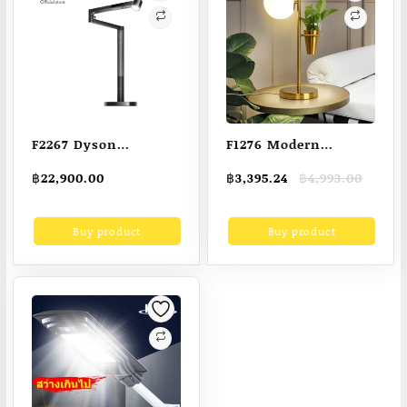
F2267 Dyson
F1276 Modern
Solarcycle Morph™
Minimalist Glass
Original
Current
฿
22,900.00
฿
3,395.24
฿
4,993.00
desk light
Shade Led Floor
price
price
(Black/Black) โคมไฟ
Lamp Table Lamp
was:
is:
Buy product
Buy product
฿4,993.00.
฿3,395.24.
ตั้งโต๊ะ ไดสัน สีดำ
Living Room Study
Home Flowers Decor
Standing Light
Bedroom Bedside
Lamp