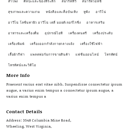
ลำโพง
ศิลปะและของที่ระลึก
สมาร์ททีวี
สมาร์ทวอทช์
สุขภาพและความงาม
หนังสือและสื่อบันเทิง
หูฟัง
อาวีโน่
อาวีโน่ โลชั่นทาผิว อาวีโน่ เดลี่ มอยส์เจอร์ไรซิ่ง
อาหารเสริม
อาหารและเครื่องดื่ม
อุปกรณ์ไอที
เครื่องดนตรี
เครื่องประดับ
เครื่องพิมพ์
เครื่องออกกำลังกายกลางแจ้ง
เครื่องใช้ไฟฟ้า
เสื้อผ้ากีฬา
แพลตฟอร์มการขายสินค้า
แฟชั่นออนไลน์
โทรทัศน์
โทรทัศน์และวิดีโอ
More Info
Praesent varius erat vitae nibh. Suspendisse consectetur ipsum
augue, a varius enim tempus a consectetur ipsum augue, a
varius enim tempus a
Contact Details
Address: 3548 Columbia Mine Road,
Wheeling, West Virginia,