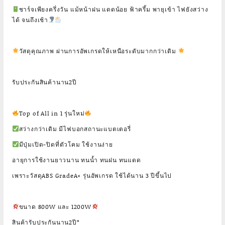
ชาร์จเพียงครึ่งวัน แม้หน้าฝน แดดน้อย ฟ้าครึ้ม พายุเข้า ไฟยังสว่าง
ได้ จนถึงเช้า
วัสดุคุณภาพ ผ่านการอัพเกรดให้เหนือระดับมากกว่าเดิม
รับประกันสินค้านาน2ปี
Top of All in 1 รุ่นใหม่
สว่างกว่าเดิม มีไฟบอกสถานะแบตเตอรี่
มีปุ่มเปิด-ปิดที่ตัวโคม ใช้งานง่าย
อายุการใช้งานยาวนาน ทนน้ำ ทนฝน ทนแดด
เพราะวัสดุABS GradeA+ รุ่นอัพเกรด ใช้ได้นาน 3 ปีขึ้นไป
ขนาด 800W และ 1200W
สินค้ารับประกันนาน2ปี*