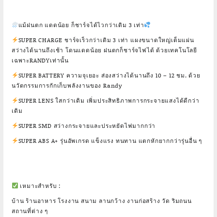
แม้ฝนตก แดดน้อย ก็ชาร์จได้ไวกว่าเดิม 3 เท่า
SUPER CHARGE ชาร์จเร็วกว่าเดิม 3 เท่า แผงขนาดใหญ่เต็มแผ่น
สว่างได้นานถึงเช้า โดนแดดน้อย ฝนตกก็ชาร์จไฟได้ ด้วยเทคโนโลยี
เฉพาะRANDYเท่านั้น
SUPER BATTERY ความจุเยอะ ส่องสว่างได้นานถึง 10 – 12 ชม. ด้วย
นวัตกรรมการกักเก็บพลังงานของ Randy
SUPER LENS ใสกว่าเดิม เพิ่มประสิทธิภาพการกระจายแสงได้ดีกว่า
เดิม
SUPER SMD สว่างกระจายและประหยัดไฟมากกว่า
SUPER ABS A+ รุ่นอัพเกรด แข็งแรง ทนทาน แตกหักยากกว่ารุ่นอื่น ๆ
เหมาะสำหรับ :
บ้าน ร้านอาหาร โรงงาน สนาม ลานกว้าง งานก่อสร้าง วัด ริมถนน
สถานที่ต่าง ๆ