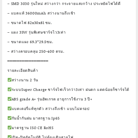
– SMD 3030 รุ่นใหม่ สว่างกว่า กระจายแสงกว้าง ประหยัดไฟได้ดี
– แบตแท้ 36000mAh สว่างนานถึงเช้า
– ขนาดไฟ 82x30x81 ซม.
– แผง 35W รุ่นพิเศษชาร์จไว3เท่า
– ขนาดแผง 69.3*29.5ซม.
– สว่างครอบคลุม 250-400 ตรม.
━━━━━━━━━━━━━━━━━
รายละเอียดสินค้า
สว่างนาน 2 วัน
ระบบSuper Charge ชาร์จไฟเร็วกว่า3เท่า ฝนตก แดดน้อยก็ชาร์จได้
ABS grade A+ รุ่นอัพเกรด อายุการใช้งาน 3 ปี+
แบตเตอรี่แท้ทุกตัว สว่างถึงเช้า แบบไม่ดรอป
กันน้ำกันฝน มาตรฐาน Ip65
มาตรฐาน ISO CE RoHS
เปิด-ปิดอัตโนมัติ ไม่ต้องเดินสายไฟ