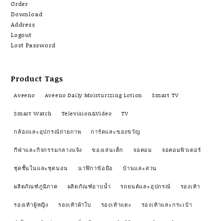
Order
Download
Address
Logout
Lost Password
Product Tags
Aveeno
Aveeno Daily Moisturizing Lotion
Smart TV
Smart Watch
Television&Video
TV
กล้องและอุปกรณ์ถ่ายภาพ
การ์ดและของขวัญ
กีฬาและกิจกรรมกลางแจ้ง
ของเล่นเด็ก
จอคอม
จอคอมพิวเตอร์
ชุดชั้นในและชุดนอน
นาฬิกาข้อมือ
บ้านและสวน
ผลิตภัณฑ์ภูมิภาค
ผลิตภัณฑ์อาบน้ำ
รถยนต์และอุปกรณ์
รองเท้า
รองเท้าผู้หญิง
รองเท้าผ้าใบ
รองเท้าแตะ
รองเท้าและกระเป๋า