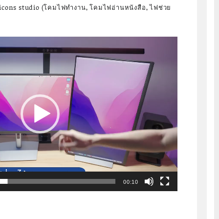
illicons studio (โคมไฟทำงาน, โคมไฟอ่านหนังสือ, ไฟช่วย
00:10