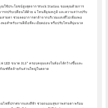
ห้คุณใช้ประโยชน์สูงสุดจาก Work Station ของคุณด้วยการ
มารถปรับเปลี่ยนได้ด้วย 4 โทนสีอุณหภูมิ และความสว่างปรับ
อมสายตา ช่วยลดอาการตาล้าจากบริเวณแสงที่ไม่เพียงพอ
ียงพอสำหรับงานฝีมือที่ละเอียดอ่อน หรือปรับโทนสีนุ่มนวล
ฟ LED ขนาด 31.5” ครอบคลุมแสงในห้องได้กว้างขึ้นและ
ิตภัณฑ์ที่คล้ายกันส่วนใหญ่ในตลาด
คมไฟที่ปราศจากแสงสีฟ้า ช่วยถนอมสุขภาพสายตา พร้อม