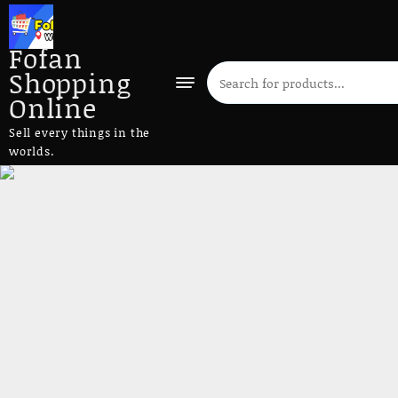
Fofan
Shopping
Online
Sell every things in the
worlds.