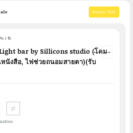
ale
Button Text
น 1 ปี)
 Light bar by Sillicons studio (โคม
←
→
หนังสือ, ไฟช่วยถนอมสายตา)(รับ
mation