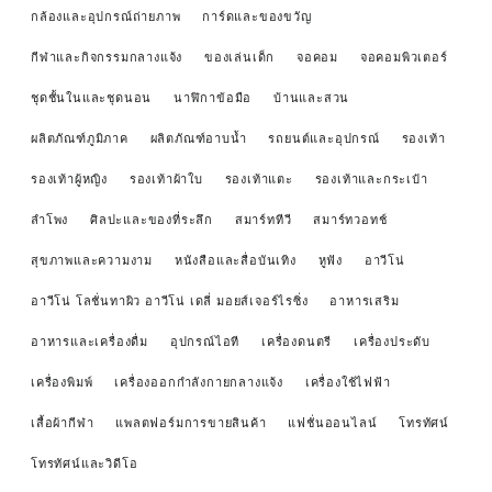
กล้องและอุปกรณ์ถ่ายภาพ
การ์ดและของขวัญ
กีฬาและกิจกรรมกลางแจ้ง
ของเล่นเด็ก
จอคอม
จอคอมพิวเตอร์
ชุดชั้นในและชุดนอน
นาฬิกาข้อมือ
บ้านและสวน
ผลิตภัณฑ์ภูมิภาค
ผลิตภัณฑ์อาบน้ำ
รถยนต์และอุปกรณ์
รองเท้า
รองเท้าผู้หญิง
รองเท้าผ้าใบ
รองเท้าแตะ
รองเท้าและกระเป๋า
ลำโพง
ศิลปะและของที่ระลึก
สมาร์ททีวี
สมาร์ทวอทช์
สุขภาพและความงาม
หนังสือและสื่อบันเทิง
หูฟัง
อาวีโน่
อาวีโน่ โลชั่นทาผิว อาวีโน่ เดลี่ มอยส์เจอร์ไรซิ่ง
อาหารเสริม
อาหารและเครื่องดื่ม
อุปกรณ์ไอที
เครื่องดนตรี
เครื่องประดับ
เครื่องพิมพ์
เครื่องออกกำลังกายกลางแจ้ง
เครื่องใช้ไฟฟ้า
เสื้อผ้ากีฬา
แพลตฟอร์มการขายสินค้า
แฟชั่นออนไลน์
โทรทัศน์
โทรทัศน์และวิดีโอ