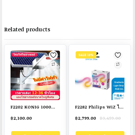
Related products
SALE 19%
F2202 KONIG 1000W
F2282 Philips WiZ ไฟ
1500W โคมไฟโซล่า
เส้นอัจฉริยะ 16 ล้าน
Original
Current
฿
2,100.00
฿
2,799.00
฿
3,459.00
เซล โคมไฟถนน แผง
เฉดสี (Color
price
price
เซลล์แสงอาทิตย์
Gradients) รุ่น NEON
was:
is: