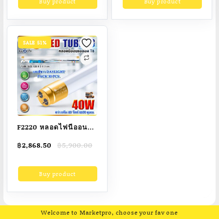
Buy product
Buy product
฿3,459.00.
฿2,799.00.
Polycrystalline โคม
FLEX ยาว3เมตร ปรับรูป
ไฟติดผนัง พื้นที่ฉาย
ทรงได้
รังสี: การควบคุมระยะ
ไกล + การควบคุมแสง
SALE 51%
อัจฉริยะ
F2220 หลอดไฟนีออน
LED T8 หลอดไฟ LED
Original
Current
฿
2,868.50
฿
5,900.00
หลอดไฟบ้าน หลอด
price
price
ประหยัดไฟ LED T8
was:
is:
Buy product
฿5,900.00.
฿2,868.50.
40W IWACHI ขั้วสีทอง
หลอด LED ยาว หลอด
ไฟยาว หลอดไฟในบ้าน
(แสงสีขาว DAYLIGHT)
Welcome to Marketpro, choose your fav one