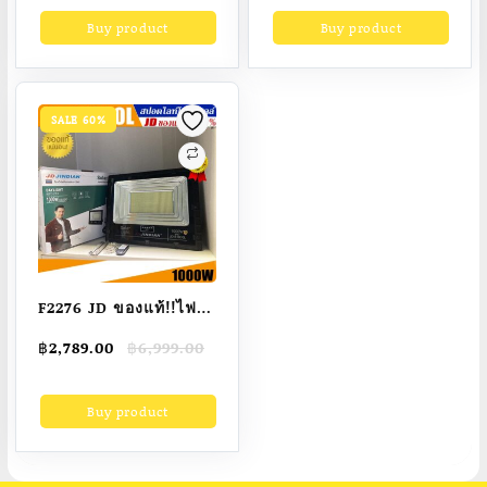
ไฟLED4ดวง รุ่นUFO-
ปอตไลท์โซล่าเซลล์
was:
is:
Buy product
Buy product
฿6,999.00.
฿3,279.00.
220V
ส่องแสงได้ 360องศา
UFO พลังงานแสง
อาทิตย์ LED เซ็นเซอร์
ตรวจจับความเคลื่อน
SALE 60%
ไไหว IP65
F2276 JD ของแท้!!ไฟส
ปอตไลท์โซล่าเซลล์ รุ่น
Original
Current
฿
2,789.00
฿
6,999.00
L-SERIES JD-81000L
price
price
1000W กันน้ำ IP67 ใช้
was:
is:
Buy product
฿6,999.00.
฿2,789.00.
พลังงานแสงอาทิตย์ รับ
ประกัน 1ปี