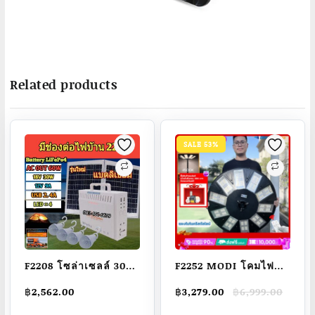
Related products
SALE 53%
F2208 โซล่าเซลล์ 30W
F2252 MODI โคมไฟ
แปลงเป็นไฟบ้านใน
ถนนสวมเสาโซล่าเซลล์
Original
Current
฿
2,562.00
฿
3,279.00
฿
6,999.00
ตัวAC220V+หลอด
500W (5000lm)ไฟส
price
price