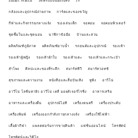
Smart Watch
Television&Video
TV
กล้องและอุปกรณ์ถ่ายภาพ
การ์ดและของขวัญ
กีฬาและกิจกรรมกลางแจ้ง
ของเล่นเด็ก
จอคอม
จอคอมพิวเตอร์
ชุดชั้นในและชุดนอน
นาฬิกาข้อมือ
บ้านและสวน
ผลิตภัณฑ์ภูมิภาค
ผลิตภัณฑ์อาบน้ำ
รถยนต์และอุปกรณ์
รองเท้า
รองเท้าผู้หญิง
รองเท้าผ้าใบ
รองเท้าแตะ
รองเท้าและกระเป๋า
ลำโพง
ศิลปะและของที่ระลึก
สมาร์ททีวี
สมาร์ทวอทช์
สุขภาพและความงาม
หนังสือและสื่อบันเทิง
หูฟัง
อาวีโน่
อาวีโน่ โลชั่นทาผิว อาวีโน่ เดลี่ มอยส์เจอร์ไรซิ่ง
อาหารเสริม
อาหารและเครื่องดื่ม
อุปกรณ์ไอที
เครื่องดนตรี
เครื่องประดับ
เครื่องพิมพ์
เครื่องออกกำลังกายกลางแจ้ง
เครื่องใช้ไฟฟ้า
เสื้อผ้ากีฬา
แพลตฟอร์มการขายสินค้า
แฟชั่นออนไลน์
โทรทัศน์
โทรทัศน์และวิดีโอ