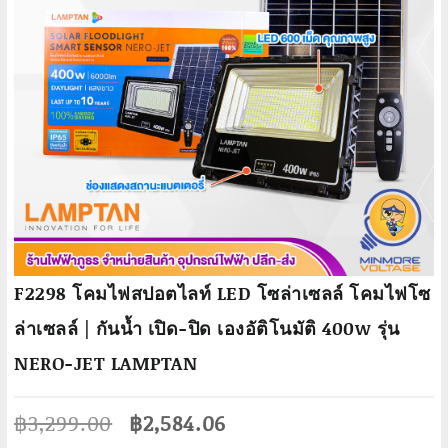
F2298 โคมไฟสปอตไลท์ LED โซล่าเซลล์ โคมไฟโซ
ล่าเซลล์ | กันน้ำ เปิด-ปิด เองอัติโนมัติ 400w รุ่น
NERO-JET LAMPTAN
Original
Current
฿
3,299.00
฿
2,584.06
price
price