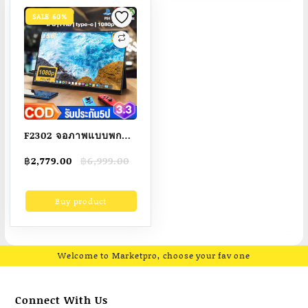
ประกัน 3ปี
SALE 60%
F2302 จอภาพแบบพกพา
PORTABLE MONITOR
Original
Current
฿
2,779.00
฿
6,999.00
15.6นิ้ว 1080P IPS แบบ
price
price
พกพาลำโพงคู่ในตัว
was:
is:
Buy product
฿6,999.00.
฿2,779.00.
รองรับการใช้งานกับ
คอมพิวเตอร์แล็ปท็ เชื่อม
ต่อกับคอนโซลเกม
Welcome to Marketpro, choose your fav one
Connect With Us