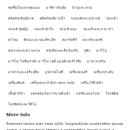
ชุดชั้นในและชุดนอน
นาฬิกาข้อมือ
บ้านและสวน
ผลิตภัณฑ์ภูมิภาค
ผลิตภัณฑ์อาบน้ำ
รถยนต์และอุปกรณ์
รองเท้า
รองเท้าผู้หญิง
รองเท้าผ้าใบ
รองเท้าแตะ
รองเท้าและกระเป๋า
ลำโพง
ศิลปะและของที่ระลึก
สมาร์ททีวี
สมาร์ทวอทช์
สุขภาพและความงาม
หนังสือและสื่อบันเทิง
หูฟัง
อาวีโน่
อาวีโน่ โลชั่นทาผิว อาวีโน่ เดลี่ มอยส์เจอร์ไรซิ่ง
อาหารเสริม
อาหารและเครื่องดื่ม
อุปกรณ์ไอที
เครื่องดนตรี
เครื่องประดับ
เครื่องพิมพ์
เครื่องออกกำลังกายกลางแจ้ง
เครื่องใช้ไฟฟ้า
เสื้อผ้ากีฬา
แพลตฟอร์มการขายสินค้า
แฟชั่นออนไลน์
โทรทัศน์
โทรทัศน์และวิดีโอ
More Info
Praesent varius erat vitae nibh. Suspendisse consectetur ipsum
augue, a varius enim tempus a consectetur ipsum augue, a