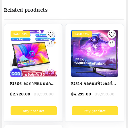
Related products
SALE 68%
SALE 52%
F2306 จอภาพแบบพกพา
F2314 จอคอมพิวเตอร์
15.6นิ้ว 1080P IPS แบบ
24นิ้ว 27นิ้ว จอคอม
Original
Current
Original
Current
฿
2,720.00
฿
8,599.00
฿
4,299.00
฿
8,999.00
พกพา จอคอมพิวเตอร์
75hz monitor จอโค้ง
price
price
price
price
Full HD หน้าจอสัมผัส
เต็มจอไร้ขอบ จอ
was:
is:
was:
is:
Buy product
Buy product
฿8,599.00.
฿2,720.00.
฿8,999.00.
฿4,299.00.
คอมพิวเตอร์ 2K หน้าจอ
คอมพิวเตอร์ Ultra HD
รองที่สะดวกสบาย
LED IPS 1MS
HDMI/DP/VGA รับ