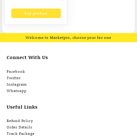
price
price
ฟังเพลงได้ นาฬิกา วัด
was:
is:
Buy product
฿4,870.00.
฿2,368.03.
ออกซิเจน โหมดกีฬา
Welcome to Marketpro, choose your fav one
Connect With Us
Facebook
Twitter
Instagram
Whatsapp
Useful Links
Refund Policy
Order Details
Track Package