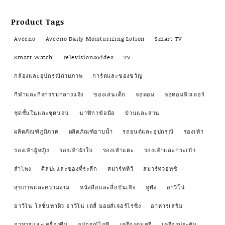
Product Tags
Aveeno
Aveeno Daily Moisturizing Lotion
Smart TV
Smart Watch
Television&Video
TV
กล้องและอุปกรณ์ถ่ายภาพ
การ์ดและของขวัญ
กีฬาและกิจกรรมกลางแจ้ง
ของเล่นเด็ก
จอคอม
จอคอมพิวเตอร์
ชุดชั้นในและชุดนอน
นาฬิกาข้อมือ
บ้านและสวน
ผลิตภัณฑ์ภูมิภาค
ผลิตภัณฑ์อาบน้ำ
รถยนต์และอุปกรณ์
รองเท้า
รองเท้าผู้หญิง
รองเท้าผ้าใบ
รองเท้าแตะ
รองเท้าและกระเป๋า
ลำโพง
ศิลปะและของที่ระลึก
สมาร์ททีวี
สมาร์ทวอทช์
สุขภาพและความงาม
หนังสือและสื่อบันเทิง
หูฟัง
อาวีโน่
อาวีโน่ โลชั่นทาผิว อาวีโน่ เดลี่ มอยส์เจอร์ไรซิ่ง
อาหารเสริม
อาหารและเครื่องดื่ม
อุปกรณ์ไอที
เครื่องดนตรี
เครื่องประดับ