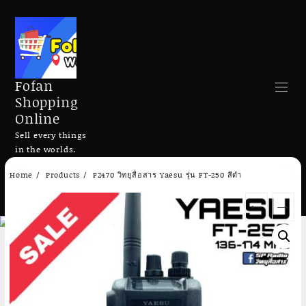
Fofan
Shopping
Online
Sell every things
in the worlds.
Skip
Home
Products
F2470 วิทยุสื่อสาร Yaesu รุ่น FT-250 สีดำ
to
Search
content
←
→
Add to cart
Add to cart