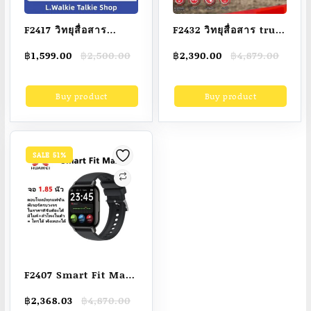
F2417 วิทยุสื่อสาร
F2432 วิทยุสื่อสาร true
MOTOROLA 370S วิทยุ
Smart 4G Adventure
Original
Current
Original
Current
฿
1,599.00
฿
2,500.00
฿
2,390.00
฿
4,879.00
เอฟเอ็มแบบพกพา
Pro Gen3 ใส่ได้ทุกซิม
price
price
price
price
เครื่องส่งรับวิทยุ 128
Zello ts3 ได้ ใส่ได้ทุก
was:
is:
was:
is:
Buy product
Buy product
฿2,500.00.
฿1,599.00.
฿4,879.00.
฿2,390.00.
ช่อง IP54 กันน้ำและกัน
ระบบ เครื่องโชว์
ฝุ่น ความจุสูง
6800mAH walkie
talkie 15กำลังวัตต์
SALE 51%
20กิโลเมตร
F2407 Smart Fit Max
1.85 นิ้ว มีลำโพงและ
Original
Current
฿
2,368.03
฿
4,870.00
ไมค์ในตัว วัดความดัน