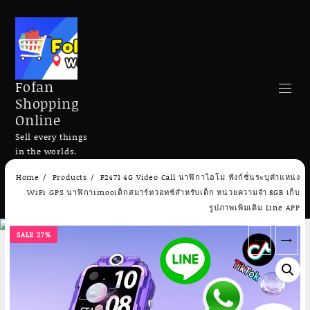
Fofan
Shopping
Online
Sell every things
in the worlds.
Skip
Home
Products
F2471 4G Video Call นาฬิกาไอโม่ ฟังก์ชั่นระบุตำแหน่ง
to
Search
WiFi GPS นาฬิกาimooเด็กสมาร์ทวอทช์สำหรับเด็ก หน่วยความจำ 8GB เก็บ
content
รูปภาพเพิ่มเติม Line APP
SALE 27%
←
→
Add to cart
Add to cart