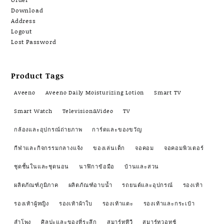
Download
Address
Logout
Lost Password
Product Tags
Aveeno
Aveeno Daily Moisturizing Lotion
Smart TV
Smart Watch
Television&Video
TV
กล้องและอุปกรณ์ถ่ายภาพ
การ์ดและของขวัญ
กีฬาและกิจกรรมกลางแจ้ง
ของเล่นเด็ก
จอคอม
จอคอมพิวเตอร์
ชุดชั้นในและชุดนอน
นาฬิกาข้อมือ
บ้านและสวน
ผลิตภัณฑ์ภูมิภาค
ผลิตภัณฑ์อาบน้ำ
รถยนต์และอุปกรณ์
รองเท้า
รองเท้าผู้หญิง
รองเท้าผ้าใบ
รองเท้าแตะ
รองเท้าและกระเป๋า
ลำโพง
ศิลปะและของที่ระลึก
สมาร์ททีวี
สมาร์ทวอทช์