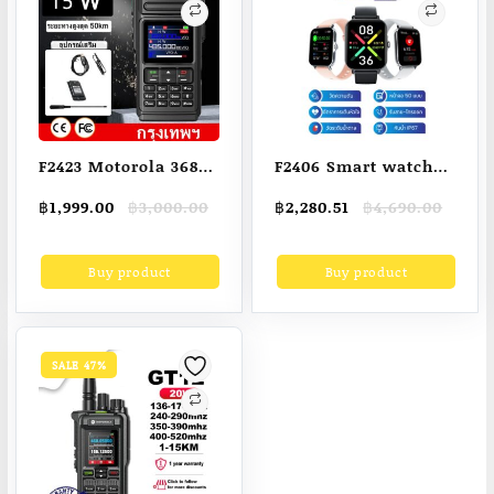
F2423 Motorola 3688
F2406 Smart watch
Plus IP68 การป้องกัน
Hcare Go 3 จอ1.85นิ้ว
Original
Current
Original
Current
฿
1,999.00
฿
3,000.00
฿
2,280.51
฿
4,690.00
ระดับ 15W High
วัดความดัน มี
price
price
price
price
Power 999 Channel
ลำโพง+ไมค์ ฟังเพลงได้
was:
is:
was:
is:
Buy product
Buy product
฿3,000.00.
฿1,999.00.
฿4,690.00.
฿2,280.51.
Walkie Talkie Long
พรีเมี่ยม นาฬิกา วัด
Range สองทางสองทาง
ออกซิเจน
SALE 47%