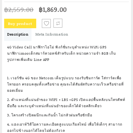
Original
Current
฿
2,559.00
฿
1,869.00
price
price
was:
is:
Buy product
฿2,559.00.
฿1,869.00.
Description
Meta Information
4G Video Call นาฬิกาไอโม่ ฟังก์ชั่นระบุตำแหน่ง WiFi GPS
นาฬิกาimooเด็กสมาร์ทวอทช์สำหรับเด็ก หน่วยความจำ 8GB เก็บ
รูปภาพเพิ่มเติม Line APP
1. เวอร์ชัน 4G ของ Netcom เต็มรูปแบบ รองรับซิมการ์ด ใส่การ์ดเพื่อ
โทรออก ครอบคลุมทั้งเครือข่าย คุณจะได้สัมผัสกับความเร็วเครือข่ายที่
ยอดเยี่ยม
2. ตำแหน่งที่แม่นยำของ WIFI + LBS +GPS เปิดแอปพื้นหลังบนโทรศัพท์
มือถือ และระบุตำแหน่งที่แม่นยำของเด็กได้ด้วยคลิกเดียว
3. โครงสร้างปิดผนึกและกันน้ำ ไม่กลัวฝนหรือซักมือ
4. แฮงเอาท์วิดีโอความละเอียดสูงแบบเรียลไทม์ เพื่อให้เด็กๆ สามารถ
ออกไปข้างนอกได้โดยไม่ต้องกังวล