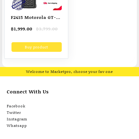
F2415 Motorola GT-12
เครื่องส่งรับวิทยุแบบมือ
Original
Current
฿
1,999.00
฿
3,799.00
อาชีพกำลังสูง 20W
price
price
6800mAh วิทยุแบบ
was:
is:
Buy product
฿3,799.00.
฿1,999.00.
dual-band
Welcome to Marketpro, choose your fav one
Connect With Us
Facebook
Twitter
Instagram
Whatsapp