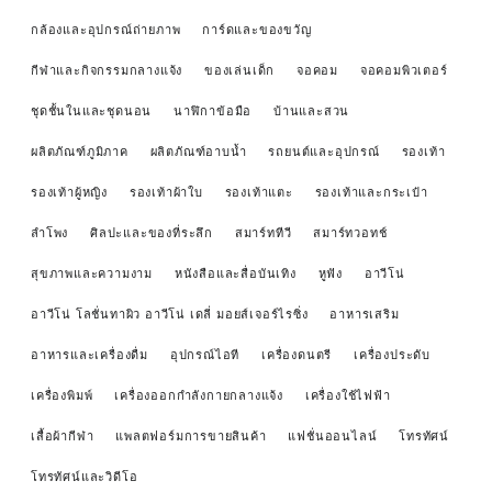
กล้องและอุปกรณ์ถ่ายภาพ
การ์ดและของขวัญ
กีฬาและกิจกรรมกลางแจ้ง
ของเล่นเด็ก
จอคอม
จอคอมพิวเตอร์
ชุดชั้นในและชุดนอน
นาฬิกาข้อมือ
บ้านและสวน
ผลิตภัณฑ์ภูมิภาค
ผลิตภัณฑ์อาบน้ำ
รถยนต์และอุปกรณ์
รองเท้า
รองเท้าผู้หญิง
รองเท้าผ้าใบ
รองเท้าแตะ
รองเท้าและกระเป๋า
ลำโพง
ศิลปะและของที่ระลึก
สมาร์ททีวี
สมาร์ทวอทช์
สุขภาพและความงาม
หนังสือและสื่อบันเทิง
หูฟัง
อาวีโน่
อาวีโน่ โลชั่นทาผิว อาวีโน่ เดลี่ มอยส์เจอร์ไรซิ่ง
อาหารเสริม
อาหารและเครื่องดื่ม
อุปกรณ์ไอที
เครื่องดนตรี
เครื่องประดับ
เครื่องพิมพ์
เครื่องออกกำลังกายกลางแจ้ง
เครื่องใช้ไฟฟ้า
เสื้อผ้ากีฬา
แพลตฟอร์มการขายสินค้า
แฟชั่นออนไลน์
โทรทัศน์
โทรทัศน์และวิดีโอ