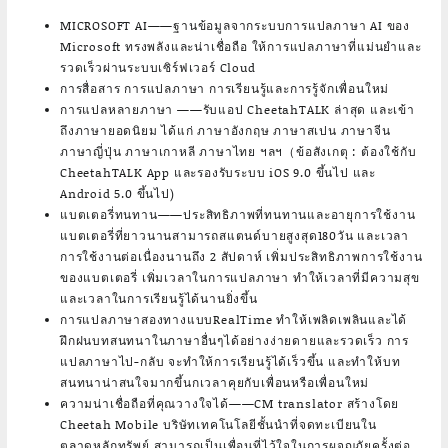
MICROSOFT AI­——ฐานข้อมูลจากระบบการแปลภาษา AI ของ
Microsoft ทรงพลังและน่าเชื่อถือ ให้การแปลภาษาที่แม่นยำและ
รวดเร็วผ่านระบบเซิร์ฟเวอร์ Cloud
การสื่อสาร การแปลภาษา การเรียนรู้และการรู้จักเพื่อนใหม่
การแปลหลายภาษา ——รับแอป CheetahTALK ล่าสุด และเข้า
ถึงภาษายอดนิยม ได้แก่ ภาษาอังกฤษ ภาษาสเปน ภาษาจีน
ภาษาญี่ปุ่น ภาษาเกาหลี ภาษาไทย ฯลฯ（ข้อสังเกตุ : ต้องใช้กับ
CheetahTALK App และรองรับระบบ iOS 9.0 ขึ้นไป และ
Android 5.0 ขึ้นไป)
แบตเตอรี่ทนทาน——ประสิทธิภาพที่ทนทานและอายุการใช้งาน
แบตเตอรี่ที่ยาวนานสามารถสแตนด์บายสูงสุด180วัน และเวลา
การใช้งานต่อเนื่องนานถึง 2 สัปดาห์ เพิ่มประสิทธิภาพการใช้งาน
ของแบตเตอรี่ เพิ่มเวลาในการแปลภาษา ทำให้เวลาที่มีความสุข
และเวลาในการเรียนรู้ได้นานยิ่งขึ้น
การแปลภาษาสองทางแบบRealTime ทำให้เพลิดเพลินและได้
ฝึกฝนบทสนทนาในภาษาอื่นๆได้อย่างง่ายดายและรวดเร็ว การ
แปลภาษาไป-กลับ จะทำให้การเรียนรู้ได้เร็วขึ้น และทำให้บท
สนทนาน่าสนใจมากขึ้นกเวลาคุยกับเพื่อนหรือเพื่อนใหม่
ความน่าเชื่อถือที่คุณวางใจได้——CM translator สร้างโดย
Cheetah Mobile บริษัทเทคโนโลยีชั้นนำที่จดทะเบียนใน
ตลาดหลักทรัพย์ สามารถเป็นเพื่อนที่ไว้ใจในการผจญภัยครั้งต่อ