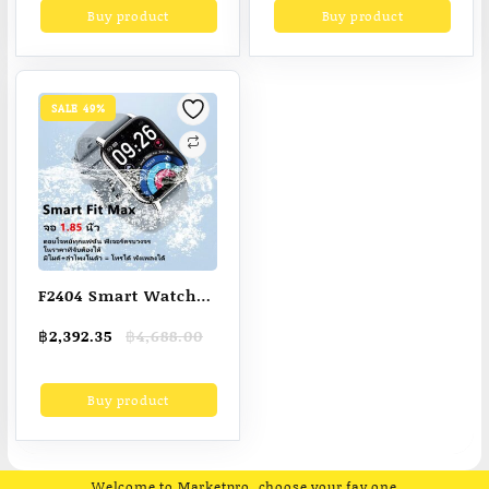
Buy product
Buy product
฿7,999.00.
฿6,999.00.
฿2,500.00.
฿1,599.00.
ตรวจสุขภาพ ออกกำลัง
ช่อง IP54 กันน้ำและกัน
กาย กันน้ำ
ฝุ่น ความจุสูง
6800mAH walkie
talkie 15กำลังวัตต์
SALE 49%
20กิโลเมตร
F2404 Smart Watch
Fit Max จอ 1.85 นิ้ว มี
Original
Current
฿
2,392.35
฿
4,688.00
ลำโพงและไมค์ในตัว
price
price
วัดความดัน มี
was:
is:
Buy product
฿4,688.00.
฿2,392.35.
ลำโพง+ไมค์ ฟังเพลงได้
ของแท้ เมนูไทย รับ
ประกัน นาฬิกา วัด
ออกซิเจน โหมดกีฬา มี
Welcome to Marketpro, choose your fav one