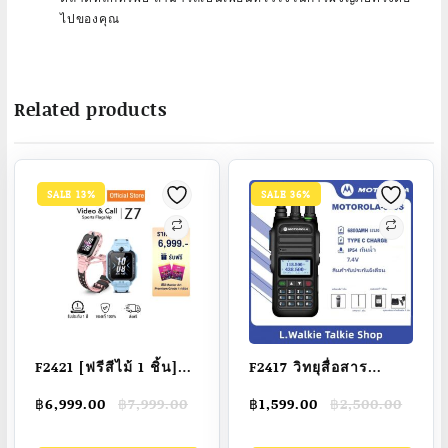
ไปของคุณ
Related products
SALE 13%
SALE 36%
F2421 [ฟรีสีไม้ 1 ชิ้น]
F2417 วิทยุสื่อสาร
imoo Watch Phone
MOTOROLA 370S วิทยุ
Original
Current
Original
Current
฿
6,999.00
฿
7,999.00
฿
1,599.00
฿
2,500.00
Z7 ระบุตำแหน่ง กล้อง
เอฟเอ็มแบบพกพา
price
price
price
price
หน้า-หลัง วิดีโอคอล 4G
เครื่องส่งรับวิทยุ 128
was:
is:
was:
is: