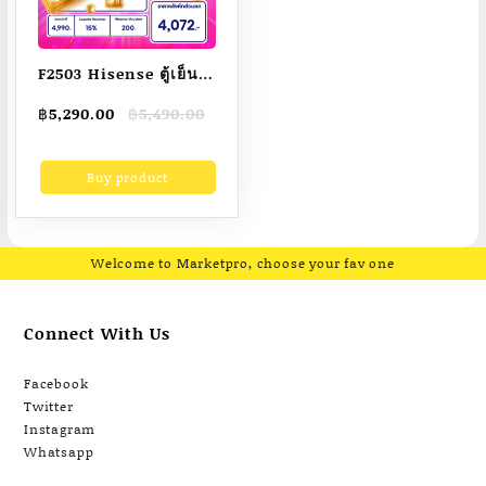
F2503 Hisense ตู้เย็น 1
ประตู 5.5Q/ 155 ลิตร ตู้
Original
Current
฿
5,290.00
฿
5,490.00
เย็น Hisense รุ่น
price
price
ER152S
was:
is:
Buy product
฿5,490.00.
฿5,290.00.
Welcome to Marketpro, choose your fav one
Connect With Us
Facebook
Twitter
Instagram
Whatsapp