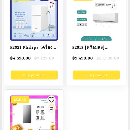
F2521 Philips เครื่อง
F2518 [พร้อมส่ง]
กรองน้ำดื่ม Water
Hisense แอร์ติดผนัง
Original
Current
Original
Current
฿
4,590.00
฿
7,129.00
฿
9,490.00
฿
23,990.00
Purifier ไส้กรอง UF
12,000 BTU K Series
price
price
price
price
เครื่องกรองไม่ต้องใช้
แอร์บ้าน Air ระบบ
was:
is:
was:
is:
Buy product
Buy product
฿7,129.00.
฿4,590.00.
฿23,990.00.
฿9,490.00.
ไฟฟ้า สวมเข้ากับหัว
INVERTER ไม่รวมติด
ก๊อก AUT1211
ตั้ง
SALE 4%