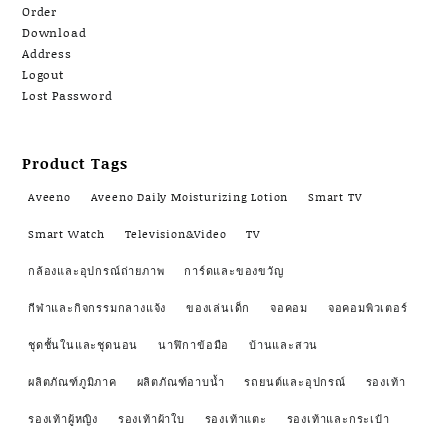
Order
Download
Address
Logout
Lost Password
Product Tags
Aveeno
Aveeno Daily Moisturizing Lotion
Smart TV
Smart Watch
Television&Video
TV
กล้องและอุปกรณ์ถ่ายภาพ
การ์ดและของขวัญ
กีฬาและกิจกรรมกลางแจ้ง
ของเล่นเด็ก
จอคอม
จอคอมพิวเตอร์
ชุดชั้นในและชุดนอน
นาฬิกาข้อมือ
บ้านและสวน
ผลิตภัณฑ์ภูมิภาค
ผลิตภัณฑ์อาบน้ำ
รถยนต์และอุปกรณ์
รองเท้า
รองเท้าผู้หญิง
รองเท้าผ้าใบ
รองเท้าแตะ
รองเท้าและกระเป๋า