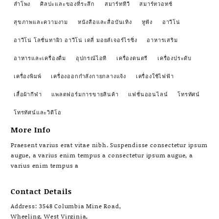
ลำโพง
ศิลปะและของที่ระลึก
สมาร์ททีวี
สมาร์ทวอทช์
สุขภาพและความงาม
หนังสือและสื่อบันเทิง
หูฟัง
อาวีโน่
อาวีโน่ โลชั่นทาผิว อาวีโน่ เดลี่ มอยส์เจอร์ไรซิ่ง
อาหารเสริม
อาหารและเครื่องดื่ม
อุปกรณ์ไอที
เครื่องดนตรี
เครื่องประดับ
เครื่องพิมพ์
เครื่องออกกำลังกายกลางแจ้ง
เครื่องใช้ไฟฟ้า
เสื้อผ้ากีฬา
แพลตฟอร์มการขายสินค้า
แฟชั่นออนไลน์
โทรทัศน์
โทรทัศน์และวิดีโอ
More Info
Praesent varius erat vitae nibh. Suspendisse consectetur ipsum
augue, a varius enim tempus a consectetur ipsum augue, a
varius enim tempus a
Contact Details
Address: 3548 Columbia Mine Road,
Wheeling, West Virginia,