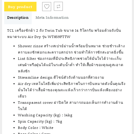
was:
is:
Buy product
฿10,990.00.
฿6,490.00.
Description
Meta Information
TCL เครื่องซักผ้า 2 ถัง Twin Tub ขนาด 14 กิโลกรัม พร้อมด้วยถังปั่น
หมาดระบบ Air Dry รุ่น WT859FTTW
Shower rinse สร้างสเปรย์ม่านน้ำพร้อมปั่นหมาด ช่วยชำระล้าง
คราบผงซักฟอกและคราบสกปรก ช่วยทำให้การซักสะอาดยิ่งขึ้น
Lint filter ช่องกรองที่มีประสิทธิภาพช่วยให้มั่นใจได้ว่าจะเก็บ
เศษผ้าหรือฝุ่นได้แม้ในระดับน้ำต่ำ ทำให้เสื้อผ้าของคุณดูสะอาด
หลังซัก
Streamline design ดีไซน์ตัวถังด้านนอกที่สวยงาม
Air dry เทคโนโลยีเพิ่มประสิทธิภาพในการปั่นหมาดดังนั้นคุณจึง
มั่นใจได้ว่าเสื้อผ้าของคุณจะแห้งเร็วกว่าการปั่นแห้งเพียงอย่าง
เดียว
Transparent cover ฝาปิดใส สามารถมองเห็นการทำงานด้าน
ในได้
Washing Capacity (kg) : 14kg
Spin Capacity (kg)：7kg
Body Color : White
Base Color : Grey