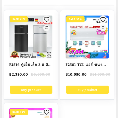
SALE 61%
SALE 33%
F2516 ตู้เย็นเล็ก 3.0 คิว
F2501 TCL แอร์ ขนาด
รุ่น EPLD-138B ตู้เย็น
12,340 BTU ระบบ
Original
Current
Original
Current
฿
2,380.00
฿
6,090.00
฿
10,080.00
฿
14,990.00
ขนาดเล็ก ตู้เย็นมินิ ตู้
Inverter เครื่องปรับ
price
price
price
price
เย็น 2 ประตู ความจุ 95
อากาศติดผนังรุ่น TAC-
was:
is:
was:
is:
Buy product
Buy product
฿6,090.00.
฿2,380.00.
฿14,990.00.
฿10,080.00.
ลิตร แบบ 2 ประตู
XAL12CH_non-
install ไม่รวมค่าติดตั้ง
[ผ่อน 0% นาน 10
เดือน]
SALE 39%