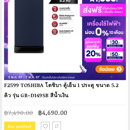
F2599 TOSHIBA โตชิบา ตู้เย็น 1 ประตู ขนาด 5.2
คิว รุ่น GR-D149SB สีน้ำเงิน
Original
Current
฿
7,490.00
฿
4,690.00
price
price
was:
is:
Buy product