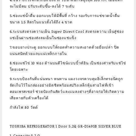
จะไม่มีคม ปรับระดับขึ้น-ลงได้ 7 ระดับ
5.ช่องแช่น้ำดื่ม ออกแบบให้มีพื้นที่ กว้าง รองรับการแช่ขวดน้ำดื่ม
ขนาด 1.5 ลิตรในแนวตั้งได้ถึง 4 ขวด
6.ระบบส่งตรงความเย็น Super Direct Cool ส่งตรงความ เย็นสู่ช่อง
แช่เย็นผ่านช่องส่งลมเย็นในช่องแช่แข็ง
7.ขอบยางประตู ออกแบบให้ถอดทำความสะอาดด้วยมือเปล่า ปิด
แน่นสนิทด้วยแถบแม่เหล็กภายใน
8.ช่องแช่ไข่ 10 ฟอง ด้านบนดีไซน์แบบบิ้วท์อิน เป็นช่องส่าหรับแช่ไข่
โดยเฉพาะ
9.ระบบป้องกันที่แน่นหนา ทนทาน แผงวงจรควบคุมอิเล็กทรอนิคถูก
จัดเก็บไว้ในกล่องอย่างมิดชิดพร้อมสปริงเหล็กหุ้มสายไฟที่เข้า
คอมเพรสเซอร์ ช่วยป้องกันสัตว์และแมลงต่างๆที่อาจก่อให้เกิดความ
เสียหายกับตัวเครื่องได้
กำลังไฟ 80 วัตต์
TOSHIBA REFRIGERATOR 1 Door 5.2Q GR-D149SB SILVER BLUE
1. Capacity 5.2 Q