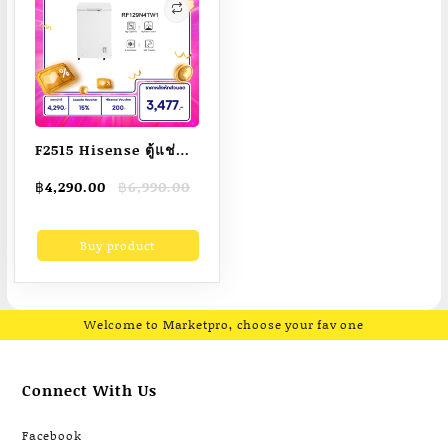
F2515 Hisense ตู้แช่
แข็ง ขนาด 105 ลิตร รุ่น
Original
Current
฿
4,290.00
฿
6,990.00
RF129N4TW1 สีขาว
price
price
was:
is:
Buy product
฿6,990.00.
฿4,290.00.
Welcome to Marketpro, choose your fav one
Connect With Us
Facebook