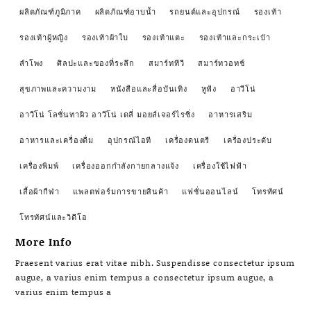
ผลิตภัณฑ์ภูมิภาค
ผลิตภัณฑ์อาบน้ำ
รถยนต์และอุปกรณ์
รองเท้า
รองเท้าผู้หญิง
รองเท้าผ้าใบ
รองเท้าแตะ
รองเท้าและกระเป๋า
ลำโพง
ศิลปะและของที่ระลึก
สมาร์ททีวี
สมาร์ทวอทช์
สุขภาพและความงาม
หนังสือและสื่อบันเทิง
หูฟัง
อาวีโน่
อาวีโน่ โลชั่นทาผิว อาวีโน่ เดลี่ มอยส์เจอร์ไรซิ่ง
อาหารเสริม
อาหารและเครื่องดื่ม
อุปกรณ์ไอที
เครื่องดนตรี
เครื่องประดับ
เครื่องพิมพ์
เครื่องออกกำลังกายกลางแจ้ง
เครื่องใช้ไฟฟ้า
เสื้อผ้ากีฬา
แพลตฟอร์มการขายสินค้า
แฟชั่นออนไลน์
โทรทัศน์
โทรทัศน์และวิดีโอ
More Info
Praesent varius erat vitae nibh. Suspendisse consectetur ipsum
augue, a varius enim tempus a consectetur ipsum augue, a
varius enim tempus a