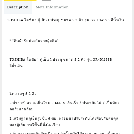
฿7,490.00.
฿4,690.00.
Description
Meta Information
TOSHIBA โตชิบา ตู้เย็น 1 ประตู ขนาด 5.2 คิว รุ่น GR-D149SB สีน้ำเงิน
* “สินค้ารับประกันจากผู้ผลิต”
TOSHIBA โตชิบา ตู้เย็น 1 ประตู ขนาด 5.2 คิว รุ่น GR-D149SB
สีน้ำเงิน
1.ความจุ 5.2 คิว
2.น้ำยาทำความเย็นใหม่ R 600 a เย็นเร็ว / ประหยัดไฟ / เป็นมิตร
ต่อสิ่งแวดล้อม
3.เสริมฐานตู้เย็นสูงขึ้น 6 ซม. พร้อมขาปรับระดับได้เพื่อปรับสมดุล
ของตู้เย็น กรณีพื้นที่ตั้งไม่เรียบ
4.ชั้นวางกระจกนิรภัยแข็งแรง รับน้ำหนักได้สูงสุด 100 กก. เมื่อแตก