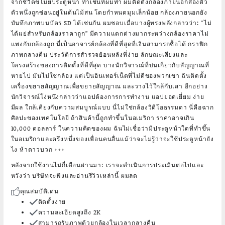
จากชีวิตขโมยประตูหน้า ทำเช่นที่ผมทำ ผมติดตั้งกล้องภายนอกสองตัว
ตัวหนึ่งถูกซ่อนอยู่ในต้นไม้สน โดยกำหนดมุมเล็กน้อย กล้องภายนอกยัง
บันทึกภาพบนบัตร SD ได้เช่นกัน ผมชอบเมื่อบางผู้ทรงพลังกล่าวว่า: “ไม่
ได้แย่สำหรับกล้องราคาถูก” มีความแตกต่างมากระหว่างกล้องราคาไม่
แพงกับกล้องถูก นี่เป็นอาจารย์กล้องที่ดีที่สุดที่เงินสามารถซื้อได้ กราฟิก
ภาพกลางคืน ประวัติการสำรวจย้อนหลังที่ง่าย ลักษณะเสียงและ
โครงสร้างของการติดตั้งที่ดีที่สุด บางนักวิจารณ์ที่บ่นเกี่ยวกับสัญญาณที่
หายไป มันไม่ใช่กล้อง แต่เป็นอินเทอร์เน็ตที่ไม่ดีของพวกเขา ฉันติดตั้ง
เครื่องขยายสัญญาณเพื่อขยายสัญญาณ และวางไว้ใกล้กับเสา อีกอย่าง
นักวิจารณ์โง่หนึ่งกล่าวว่าแอปต้องการการทำงาน แอปยอดเยี่ยม ง่าย
มีผล ใกล้เคียงกับความสมบูรณ์แบบ นี่ไม่ใช่กล้องวิดีโอธรรมดา นี่คือฉาก
ศิลปะของเทคโนโลยี ถ้าสินค้านี้ถูกทำขึ้นในอเมริกา ราคาอาจเกิน
10,000 ดอลลาร์ ในความคิดของผม ฉันไม่เชื่อว่ามีประตูหน้าใดที่ทำขึ้น
ในอเมริกาและครึ่งหนึ่งของเพื่อนคนอื่นแม้ว่าจะไม่รู้ว่าจะใช้ประตูหน้ายัง
ไง ห้าดาวบวก +++
หลังจากใช้งานไม่กี่เดือนผ่านมา: เราจะดำเนินการประเมินต่อไปและ
หวังว่า บริษัทจะฟังและอ่านรีวิวเหล่านี้ ผมลด
คุณสมบัติเด่น
ติดตั้งง่าย
ความละเอียดสูงถึง 2K
สามารถรับภาพด้วยกล้องในเวลากลางคืน