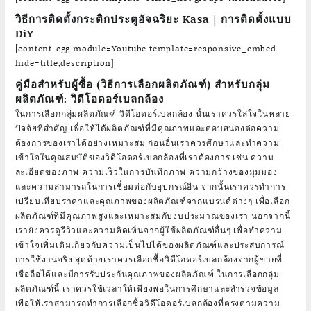
วิธีการติดตั้งกระติกประตูอัจฉริยะ Kasa | การติดตั้งแบบ
DiY
[content-egg module=Youtube template=responsive_embed
hide=title,description]
คู่มือสำหรับผู้ซื้อ (วิธีการเลือกผลิตภัณฑ์) สำหรับกลุ่ม
ผลิตภัณฑ์: วิดีโอดอร์เบลกล้อง
ในการเลือกกลุ่มผลิตภัณฑ์ วิดีโอดอร์เบลกล้อง นั้นเราควรใส่ใจในหลาย
ปัจจัยที่สำคัญ เพื่อให้ได้ผลิตภัณฑ์ที่มีคุณภาพและตอบสนองต่อความ
ต้องการของเราได้อย่างเหมาะสม ก่อนอื่นเราควรศึกษาและทำความ
เข้าใจในคุณสมบัติของวิดีโอดอร์เบลกล้องที่เราต้องการ เช่น ความ
ละเอียดของภาพ ความเร็วในการบันทึกภาพ ความกว้างของมุมมอง
และความสามารถในการเชื่อมต่อกับอุปกรณ์อื่น จากนั้นเราควรทำการ
เปรียบเทียบราคาและคุณภาพของผลิตภัณฑ์จากแบรนด์ต่างๆ เพื่อเลือก
ผลิตภัณฑ์ที่มีคุณภาพสูงและเหมาะสมกับงบประมาณของเรา นอกจากนี้
เรายังควรดูรีวิวและความคิดเห็นจากผู้ใช้ผลิตภัณฑ์อื่นๆ เพื่อทำความ
เข้าใจเพิ่มเติมเกี่ยวกับความเป็นไปได้ของผลิตภัณฑ์และประสบการณ์
การใช้งานจริง สุดท้ายเราควรเลือกซื้อวิดีโอดอร์เบลกล้องจากผู้ขายที่
เชื่อถือได้และมีการรับประกันคุณภาพของผลิตภัณฑ์ ในการเลือกกลุ่ม
ผลิตภัณฑ์นี้ เราควรใช้เวลาให้เพียงพอในการศึกษาและสำรวจข้อมูล
เพื่อให้เราสามารถทำการเลือกซื้อวิดีโอดอร์เบลกล้องที่ตรงตามความ