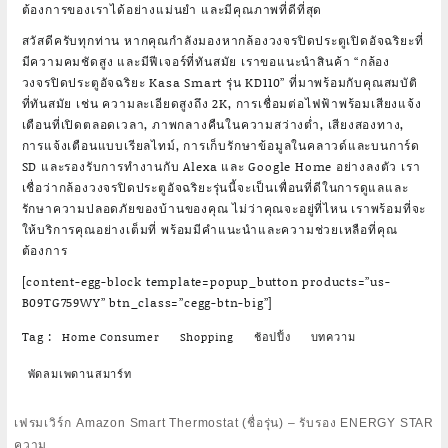
ต้องการของเราได้อย่างแม่นยำ และมีคุณภาพที่ดีที่สุด
สวัสดีครับทุกท่าน หากคุณกำลังมองหากล้องวงจรปิดประตูเปิดอัจฉริยะที่
มีความคมชัดสูง และมีฟีเจอร์ที่ทันสมัย เราขอแนะนำสินค้า “กล้อง
วงจรปิดประตูอัจฉริยะ Kasa Smart รุ่น KD110” ที่มาพร้อมกับคุณสมบัติ
ที่ทันสมัย เช่น ความละเอียดสูงถึง 2K, การเชื่อมต่อไฟฟ้าพร้อมเสียงแจ้ง
เตือนที่เปิดตลอดเวลา, ภาพกลางคืนในความสว่างต่ำ, เสียงสองทาง,
การแจ้งเตือนแบบเรียลไทม์, การเก็บรักษาข้อมูลในคลาวด์และบนการ์ด
SD และรองรับการทำงานกับ Alexa และ Google Home อย่างลงตัว เรา
เชื่อว่ากล้องวงจรปิดประตูอัจฉริยะรุ่นนี้จะเป็นเพื่อนที่ดีในการดูแลและ
รักษาความปลอดภัยของบ้านของคุณ ไม่ว่าคุณจะอยู่ที่ไหน เราพร้อมที่จะ
ให้บริการคุณอย่างเต็มที่ พร้อมมีคำแนะนำและความช่วยเหลือที่คุณ
ต้องการ
[content-egg-block template=popup_button products=”us-
B09TG759WY” btn_class=”cegg-btn-big”]
Tag :
Home Consumer
Shopping
ช้อปปิ้ง
บทความ
พัดลมเพดานสมาร์ท
Post
เฟรมเวิร์ก
Amazon Smart Thermostat (ชื่อรุ่น) – รับรอง ENERGY STAR
navigation
ความ