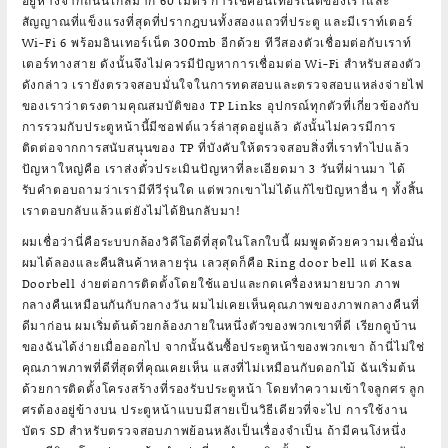
อยู่ห่างจากถนนไกลมาก 60 เมตร การเช็คอินเทอร์เน็ตของเราและ
สัญญาณที่แข็งแรงที่สุดที่ปรากฎบนทั้งสองแถวที่ประตู และมีเราท์เตอร์
Wi-Fi 6 พร้อมอินเทอร์เน็ต 300mb อีกด้วย ทีวีสองตัวเชื่อมต่อกับเราท์
เตอร์ทางสาย ดังนั้นจึงไม่ควรมีปัญหาการเชื่อมต่อ Wi-Fi สำหรับสองตัว
ดังกล่าว เรายังตรวจสอบมั่นใจในการทดสอบและตรวจสอบแหล่งจ่ายไฟ
ของเราว่าตรงตามคุณสมบัติของ TP Links อุปกรณ์ทุกตัวที่เกี่ยวข้องกับ
การรวมกับประตูหน้านี้มีซอฟต์แวร์ล่าสุดอยู่แล้ว ดังนั้นไม่ควรมีการ
ติดต่อจากการสนับสนุนของ TP ที่บังคับให้ตรวจสอบสิ่งที่เราทำไปแล้ว
ปัญหาใหญ่คือ เราส่งตั๋วประเมินปัญหาที่ละเอียดมา 3 วันที่ผ่านมา ได้
รับคำตอบถามว่าเรามีทีวีรุ่นใด แต่พวกเขาไม่ได้แก้ไขปัญหาอื่น ๆ ทั้งสิ้น
เราตอบกลับแล้วแต่ยังไม่ได้ยินกลับมา!
ผมเชื่อว่านี่คือระบบกล้องวิดีโอดีที่สุดในโลกใบนี้ ผมพูดด้วยความเชื่อมั่น
ผมได้ลองและคืนสินค้าหลายรุ่น เลวสุดก็คือ Ring door bell แต่ Kasa
Doorbell ง่ายต่อการติดตั้งโดยใช้แอปและกดเครื่องหมายบวก ภาพ
กลางคืนเหมือนกันกับกลางวัน ผมไม่เคยเห็นคุณภาพของภาพกลางคืนที่
ดีมาก่อน ผมเริ่มต้นด้วยกล้องภายในหนึ่งตัวของพวกเขาที่ดี เรียกดูบ้าน
ของฉันได้ง่ายเมื่อออกไป จากนั้นฉันซื้อประตูหน้าของพวกเขา ถ้านี่ไม่ใช่
คุณภาพภาพที่ดีที่สุดที่คุณเคยเห็น แสงที่ไม่เหมือนกับดอกไม้ ฉันเริ่มต้น
ด้วยการติดตั้งโครงสร้างที่รองรับประตูหน้า โดยทำความเข้าใจลูกศร ลูก
ศรต้องอยู่ข้างบน ประตูหน้าแบบมีสายเป็นวิธีเดียวที่จะไป การใช้งาน
บัตร SD สำหรับตรวจสอบภาพย้อนหลังเป็นเรื่องจำเป็น ถ้ามีคนโง่หนึ่ง