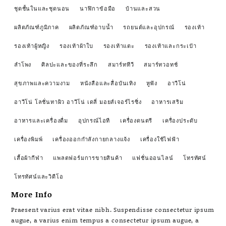
ชุดชั้นในและชุดนอน
นาฬิกาข้อมือ
บ้านและสวน
ผลิตภัณฑ์ภูมิภาค
ผลิตภัณฑ์อาบน้ำ
รถยนต์และอุปกรณ์
รองเท้า
รองเท้าผู้หญิง
รองเท้าผ้าใบ
รองเท้าแตะ
รองเท้าและกระเป๋า
ลำโพง
ศิลปะและของที่ระลึก
สมาร์ททีวี
สมาร์ทวอทช์
สุขภาพและความงาม
หนังสือและสื่อบันเทิง
หูฟัง
อาวีโน่
อาวีโน่ โลชั่นทาผิว อาวีโน่ เดลี่ มอยส์เจอร์ไรซิ่ง
อาหารเสริม
อาหารและเครื่องดื่ม
อุปกรณ์ไอที
เครื่องดนตรี
เครื่องประดับ
เครื่องพิมพ์
เครื่องออกกำลังกายกลางแจ้ง
เครื่องใช้ไฟฟ้า
เสื้อผ้ากีฬา
แพลตฟอร์มการขายสินค้า
แฟชั่นออนไลน์
โทรทัศน์
โทรทัศน์และวิดีโอ
More Info
Praesent varius erat vitae nibh. Suspendisse consectetur ipsum
augue, a varius enim tempus a consectetur ipsum augue, a