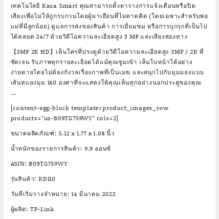
เทคโนโลยี Kasa Smart คุณสามารถตั้งตารางการแจ้งเตือนหรือปิด
เสียงเพื่อไม่ให้ถูกรบกวนโดยผู้มาเยือนที่ไม่คาดคิด (โดยเฉพาะสำหรับพ่อ
แม่ที่มีลูกน้อย) ดูแลการส่งของสินค้า การเยี่ยมชม หรือการบุกรุกที่เป็นไป
ได้ตลอด 24/7 ด้วยวิดีโอความละเอียดสูง 3 MP และเสียงสองทาง
【3MP 2K HD】เห็นใครที่ประตูด้วยวิดีโอความละเอียดสูง 3MP / 2K ที่
ชัดเจน รับภาพทุกรายละเอียดได้แม้คุณซูมเข้า เห็นใบหน้าได้อย่าง
ง่ายดายโดยไม่ต้องกังวลเรื่องภาพที่เป็นเมฆ และสนุกไปกับมุมมองแบบ
เส้นทแยงมุม 160 องศาที่จะแสดงให้คุณเห็นทุกอย่างนอกประตูของคุณ
…
[content-egg-block template=product_images_row
products=”us-B09TG759WY” cols=2]
ขนาดผลิตภัณฑ์: 5.12 x 1.77 x 1.08 นิ้ว
น้ำหนักของรายการสินค้า: 9.9 ออนซ์
ASIN: B09TG759WY
รุ่นสินค้า: KD110
วันที่เริ่มวางจำหน่าย: 14 มีนาคม 2022
ผู้ผลิต: TP-Link