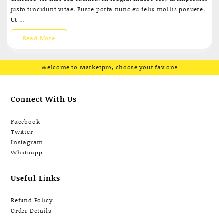
justo tincidunt vitae. Fusce porta nunc eu felis mollis posuere.
Ut …
Post
Read More
format
Welcome to Marketpro, choose your fav one
quote
blogs
Connect With Us
Facebook
Twitter
Instagram
Whatsapp
Useful Links
Refund Policy
Order Details