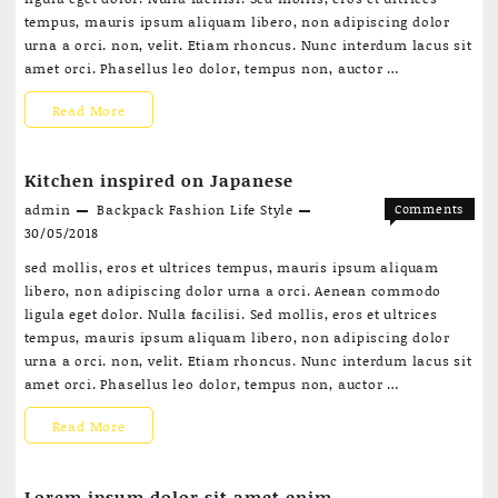
Sunday
tempus, mauris ipsum aliquam libero, non adipiscing dolor
Morning
urna a orci. non, velit. Etiam rhoncus. Nunc interdum lacus sit
amet orci. Phasellus leo dolor, tempus non, auctor …
A
Read More
Beautiful
Kitchen inspired on Japanese
Sunday
admin
Backpack
Fashion
Life Style
Comments
Morning
on
Off
30/05/2018
Kitchen
sed mollis, eros et ultrices tempus, mauris ipsum aliquam
inspired
libero, non adipiscing dolor urna a orci. Aenean commodo
on
ligula eget dolor. Nulla facilisi. Sed mollis, eros et ultrices
Japanese
tempus, mauris ipsum aliquam libero, non adipiscing dolor
urna a orci. non, velit. Etiam rhoncus. Nunc interdum lacus sit
amet orci. Phasellus leo dolor, tempus non, auctor …
Kitchen
Read More
inspired
Lorem ipsum dolor sit amet enim