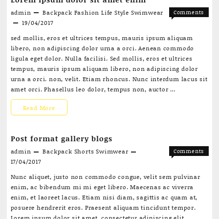
on
admin
Backpack
Fashion
Life Style
Swimwear
Comments
Japanese
on
Off
19/04/2017
Lorem
sed mollis, eros et ultrices tempus, mauris ipsum aliquam
ipsum
libero, non adipiscing dolor urna a orci. Aenean commodo
dolor
ligula eget dolor. Nulla facilisi. Sed mollis, eros et ultrices
sit
tempus, mauris ipsum aliquam libero, non adipiscing dolor
amet
urna a orci. non, velit. Etiam rhoncus. Nunc interdum lacus sit
enim
amet orci. Phasellus leo dolor, tempus non, auctor …
Lorem
Read More
ipsum
Post format gallery blogs
dolor
admin
Backpack
Shorts
Swimwear
Comments
sit
on
Off
17/04/2017
Post
amet
Nunc aliquet, justo non commodo congue, velit sem pulvinar
format
enim, ac bibendum mi mi eget libero. Maecenas ac viverra
enim
gallery
enim, et laoreet lacus. Etiam nisi diam, sagittis ac quam at,
blogs
posuere hendrerit eros. Praesent aliquam tincidunt tempor.
Lorem ipsum dolor sit amet, consectetur adipiscing elit.