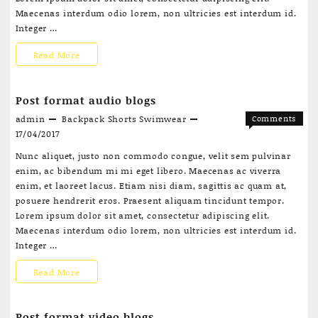
Maecenas interdum odio lorem, non ultricies est interdum id.
Integer …
Post
Read More
format
Post format audio blogs
gallery
admin
Backpack
Shorts
Swimwear
Comments
blogs
on
Off
17/04/2017
Post
Nunc aliquet, justo non commodo congue, velit sem pulvinar
format
enim, ac bibendum mi mi eget libero. Maecenas ac viverra
audio
enim, et laoreet lacus. Etiam nisi diam, sagittis ac quam at,
blogs
posuere hendrerit eros. Praesent aliquam tincidunt tempor.
Lorem ipsum dolor sit amet, consectetur adipiscing elit.
Maecenas interdum odio lorem, non ultricies est interdum id.
Integer …
Post
Read More
format
Post format video blogs