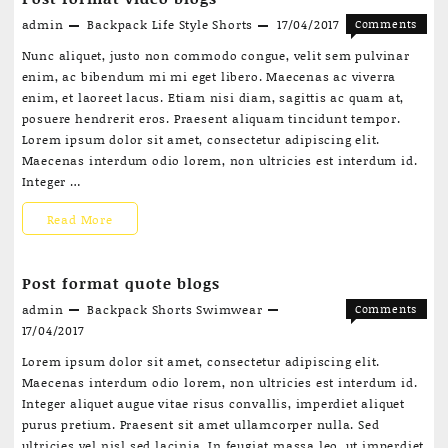
audio
admin
Backpack
Life Style
Shorts
17/04/2017
Comments
blogs
on
Off
Nunc aliquet, justo non commodo congue, velit sem pulvinar
Post
enim, ac bibendum mi mi eget libero. Maecenas ac viverra
format
enim, et laoreet lacus. Etiam nisi diam, sagittis ac quam at,
video
posuere hendrerit eros. Praesent aliquam tincidunt tempor.
blogs
Lorem ipsum dolor sit amet, consectetur adipiscing elit.
Maecenas interdum odio lorem, non ultricies est interdum id.
Integer …
Post
Read More
format
Post format quote blogs
video
admin
Backpack
Shorts
Swimwear
Comments
blogs
on
Off
17/04/2017
Post
Lorem ipsum dolor sit amet, consectetur adipiscing elit.
format
Maecenas interdum odio lorem, non ultricies est interdum id.
quote
Integer aliquet augue vitae risus convallis, imperdiet aliquet
blogs
purus pretium. Praesent sit amet ullamcorper nulla. Sed
ultricies vel nisl sed lacinia. In feugiat massa leo, ut imperdiet