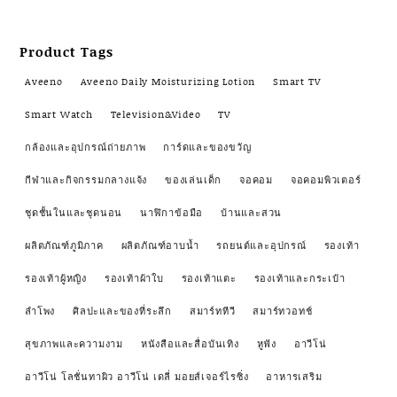
Product Tags
Aveeno
Aveeno Daily Moisturizing Lotion
Smart TV
Smart Watch
Television&Video
TV
กล้องและอุปกรณ์ถ่ายภาพ
การ์ดและของขวัญ
กีฬาและกิจกรรมกลางแจ้ง
ของเล่นเด็ก
จอคอม
จอคอมพิวเตอร์
ชุดชั้นในและชุดนอน
นาฬิกาข้อมือ
บ้านและสวน
ผลิตภัณฑ์ภูมิภาค
ผลิตภัณฑ์อาบน้ำ
รถยนต์และอุปกรณ์
รองเท้า
รองเท้าผู้หญิง
รองเท้าผ้าใบ
รองเท้าแตะ
รองเท้าและกระเป๋า
ลำโพง
ศิลปะและของที่ระลึก
สมาร์ททีวี
สมาร์ทวอทช์
สุขภาพและความงาม
หนังสือและสื่อบันเทิง
หูฟัง
อาวีโน่
อาวีโน่ โลชั่นทาผิว อาวีโน่ เดลี่ มอยส์เจอร์ไรซิ่ง
อาหารเสริม