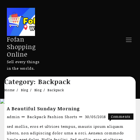
Fofan
Shopping
Online
Sell every things
in the worlds.
Skip
Category:
Backpack
to
Search
content
Home
Blog
Blog
Backpack
A Beautiful Sunday Morning
admin
Backpack
Fashion
Shorts
30/05/2018
Comments
on
Off
sed mollis, eros et ultrices tempus, mauris ipsum aliquam
Add to cart
Add to cart
A
libero, non adipiscing dolor urna a orci. Aenean commodo
Beautiful
ligula eget dolor. Nulla facilisi. Sed mollis, eros et ultrices