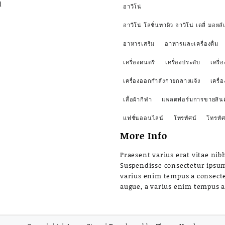
d
อาวีโน่
อาวีโน่ โลชั่นทาผิว อาวีโน่ เดลี่ มอยส์เ
อาหารเสริม
อาหารและเครื่องดื่ม
เครื่องดนตรี
เครื่องประดับ
เครื่อ
เครื่องออกกำลังกายกลางแจ้ง
เครื่
เสื้อผ้ากีฬา
แพลตฟอร์มการขายสินค
แฟชั่นออนไลน์
โทรทัศน์
โทรทัศ
More Info
Praesent varius erat vitae nibh
Suspendisse consectetur ipsu
varius enim tempus a consect
augue, a varius enim tempus 