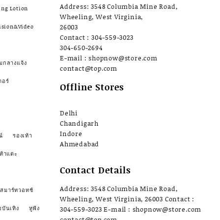
Address: 3548 Columbia Mine Road,
ing Lotion
Wheeling, West Virginia,
ision&Video
26003
Contact : 304-559-3023
304-650-2694
E-mail : shopnow@store.com
มกลางแจ้ง
contact@top.com
ตอร์
Offline Stores
Delhi
Chandigarh
Indore
์
รองเท้า
Ahmedabad
ท้าแตะ
Contact Details
Address: 3548 Columbia Mine Road,
สมาร์ทวอทช์
Wheeling, West Virginia, 26003 Contact :
อบันเทิง
หูฟัง
304-559-3023 E-mail : shopnow@store.com
contact@top.com