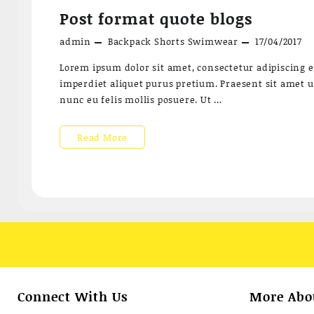
Post format quote blogs
audio
admin
Backpack
Shorts
Swimwear
17/04/2017
blogs
Lorem ipsum dolor sit amet, consectetur adipiscing el
imperdiet aliquet purus pretium. Praesent sit amet ull
nunc eu felis mollis posuere. Ut …
Post
Read More
format
quote
blogs
Connect With Us
More Abo