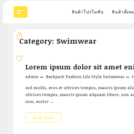
Skip
to
สินค้าโปรโมชั่น
สินค้าทั้งห
content
Category:
Swimwear
Lorem ipsum dolor sit amet e
admin
Backpack
Fashion
Life Style
Swimwear
1
sed mollis, eros et ultrices tempus, mauris ipsum ali
ultrices tempus, mauris ipsum aliquam libero, non ad
non, auctor …
Lorem
Read More
ipsum