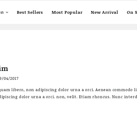
มด
Best Sellers
Most Popular
New Arrival
On S
nim
9/04/2017
quam libero, non adipiscing dolor urna a orci. Aenean commodo ligul
ipiscing dolor urna a orci. non, velit. Etiam rhoncus. Nunc interd