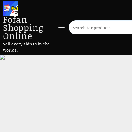
Fofan
Shopping
Online
Sell every things in the
worlds.