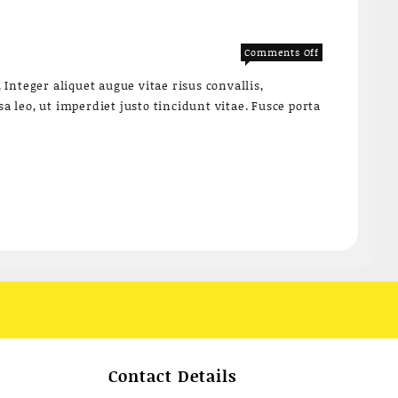
on
Comments Off
Post
Integer aliquet augue vitae risus convallis,
format
a leo, ut imperdiet justo tincidunt vitae. Fusce porta
quote
blogs
Contact Details