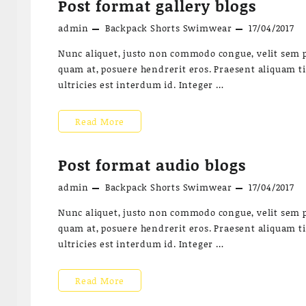
Post format gallery blogs
dolor
admin
Backpack
Shorts
Swimwear
17/04/2017
sit
amet
Nunc aliquet, justo non commodo congue, velit sem pu
quam at, posuere hendrerit eros. Praesent aliquam t
enim
ultricies est interdum id. Integer …
Post
Read More
format
Post format audio blogs
gallery
admin
Backpack
Shorts
Swimwear
17/04/2017
blogs
Nunc aliquet, justo non commodo congue, velit sem pu
quam at, posuere hendrerit eros. Praesent aliquam t
ultricies est interdum id. Integer …
Post
Read More
format