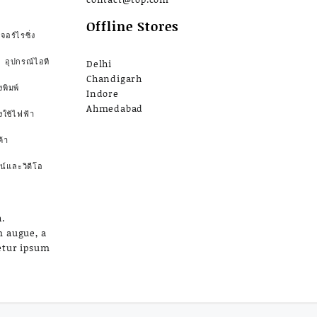
Offline Stores
จอร์ไรซิ่ง
อุปกรณ์ไอที
Delhi
Chandigarh
งพิมพ์
Indore
Ahmedabad
องใช้ไฟฟ้า
้า
น์และวิดีโอ
.
m augue, a
etur ipsum
a