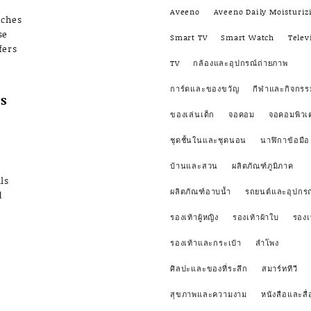
Aveeno
Aveeno Daily Moisturiz
nches
se
Smart TV
Smart Watch
Telev
fers
TV
กล้องและอุปกรณ์ถ่ายภาพ
การ์ดและของขวัญ
กีฬาและกิจกรร
s
ของเล่นเด็ก
จอคอม
จอคอมพิวเ
ชุดชั้นในและชุดนอน
นาฬิกาข้อมือ
บ้านและสวน
ผลิตภัณฑ์ภูมิภาค
ls
ผลิตภัณฑ์อาบน้ำ
รถยนต์และอุปกรณ
d
รองเท้าผู้หญิง
รองเท้าผ้าใบ
รองเ
รองเท้าและกระเป๋า
ลำโพง
ศิลปะและของที่ระลึก
สมาร์ททีวี
สุขภาพและความงาม
หนังสือและสื่