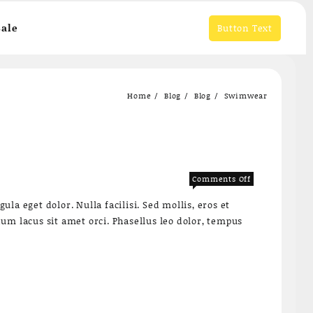
ale
Button Text
Home
Blog
Blog
Swimwear
on
Comments Off
Lorem
a eget dolor. Nulla facilisi. Sed mollis, eros et
ipsum
um lacus sit amet orci. Phasellus leo dolor, tempus
dolor
sit
amet
enim