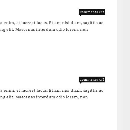
on
Comments Off
Post
enim, et laoreet lacus. Etiam nisi diam, sagittis ac
format
cing elit. Maecenas interdum odio lorem, non
gallery
blogs
on
Comments Off
Post
enim, et laoreet lacus. Etiam nisi diam, sagittis ac
format
cing elit. Maecenas interdum odio lorem, non
audio
blogs