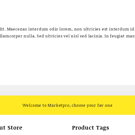
it. Maecenas interdum odio lorem, non ultricies est interdum id. 
amcorper nulla. Sed ultricies vel nisl sed lacinia. In feugiat mass
Welcome to Marketpro, choose your fav one
ut Store
Product Tags