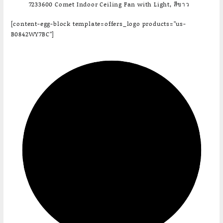
7233600 Comet Indoor Ceiling Fan with Light, สีขาว
[content-egg-block template=offers_logo products=”us-
B0842WY7BC”]