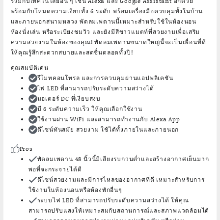
ร่วมกับเทคโนโลยีอื่น ๆ เช่น Alexa และ Google Assistant อีกด้วย
พร้อมกับโหมดความเงียบทั้ง 6 ระดับ พร้อมเครื่องมือควบคุมทั้งในบ้าน
และภายนอกสนามหลวง พัดลมเพดานนี้เหมาะสำหรับใช้ในห้องนอน
ห้องนั่งเล่น หรือระเบียงชมวิว และยังมีสีขาวแมตท์ที่สวยงามเพื่อเสริม
ความสวยงามในห้องของคุณ! พัดลมเพดานขนาดใหญ่นี้จะเป็นเพื่อนที่ดี
ให้คุณรู้สึกสะดวกสบายและสดชื่นตลอดทั้งปี!
คุณสมบัติเด่น
รีโมทคอนโทรล และการควบคุมผ่านแอปพลิเคชัน
ไฟ LED ที่สามารถปรับระดับความสว่างได้
มอเตอร์ DC ที่เงียบสงบ
มี 6 ระดับความเร็ว ให้คุณเลือกใช้งาน
ใช้งานผ่าน WiFi และสามารถทำงานกับ Alexa App
ดีไซน์ทันสมัย สวยงาม ใช้ได้ทั้งภายในและภายนอก
Pros
พัดลมเพดาน 48 นิ้วนี้มีเสียงรบกวนต่ำและสร้างอากาศเย็นมาก
พอที่จะกระจายได้ดี
ดีไซน์สวยงามและมีการไหลของอากาศที่ดี เหมาะสำหรับการ
ใช้งานในห้องนอนหรือห้องพักอื่นๆ
ระบบไฟ LED ที่สามารถปรับระดับความสว่างได้ ให้คุณ
สามารถปรับแสงให้เหมาะสมกับสถานการณ์และสภาพแวดล้อมได้