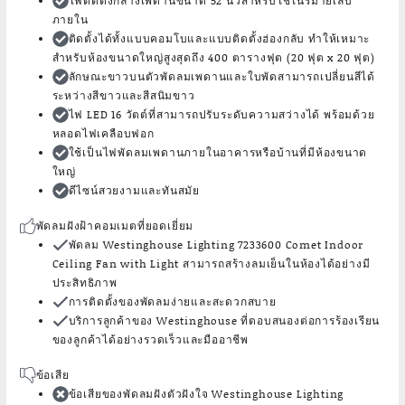
ไฟติดตั้งกลางเพดานขนาด 52 นิ้วสำหรับใช้ในร่มายเล็บ
ภายใน
ติดตั้งได้ทั้งแบบคอมโบและแบบติดตั้งฮ่องกลับ ทำให้เหมาะ
สำหรับห้องขนาดใหญ่สูงสุดถึง 400 ตารางฟุต (20 ฟุต x 20 ฟุต)
ลักษณะขาวบนตัวพัดลมเพดานและใบพัดสามารถเปลี่ยนสีได้
ระหว่างสีขาวและสีสนิมขาว
ไฟ LED 16 วัตต์ที่สามารถปรับระดับความสว่างได้ พร้อมด้วย
หลอดไฟเคลือบฟอก
ใช้เป็นไฟพัดลมเพดานภายในอาคารหรือบ้านที่มีห้องขนาด
ใหญ่
ดีไซน์สวยงามและทันสมัย
พัดลมฝังฝ้าคอมเมตที่ยอดเยี่ยม
พัดลม Westinghouse Lighting 7233600 Comet Indoor
Ceiling Fan with Light สามารถสร้างลมเย็นในห้องได้อย่างมี
ประสิทธิภาพ
การติดตั้งของพัดลมง่ายและสะดวกสบาย
บริการลูกค้าของ Westinghouse ที่ตอบสนองต่อการร้องเรียน
ของลูกค้าได้อย่างรวดเร็วและมืออาชีพ
ข้อเสีย
ข้อเสียของพัดลมฝังตัวฝังใจ Westinghouse Lighting