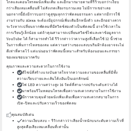
ไกลและคอนโทรลผนังเพิ่มเติม และอีกมากมายตามที่รีวิวบอกว่าเงียบ
กว่าเสียงลมเคลื่อนที่ ไม่สังเกตเสียงรบกวนเลย ไม่มีการเขย่าเลย
นอกจากนี้ยังมีการบอกว่าดูสุขุมลุกกว่าพัดลมธรรมดา แต่หากมีการใช้
งานร่วมกับ Alexa จะต้องมีอุปกรณ์เพิ่มเติมอีกหนึ่งตัว และอีกอย่างควร
ระวังหากเปลี่ยนจากพัดลมที่มีสวิตช์สองตัวเป็นพัดลมนี้ อาจใช้เวลาใน
การเรียนรู้เล็กน้อย แต่ถ้าคุณสามารถเปลี่ยนสวิตช์ไฟและหาข้อมูลจาก
YouTube ได้ ก็สามารถทำได้ รีวิวกล่าวว่าความสูงที่เลือกใช้ 12 นิ้วช่วย
ในการเพิ่มการไหลของลม แต่ความสว่างของแสงบนริมฝ้าห้องอาจจะไม่
ดีเท่าที่คาดไว้ แต่แน่นอนว่าพัดลมนี้เหมาะสำหรับห้องนอนและภรรยา
ของผมชอบมากครับ
คุณภาพและความสะดวกในการใช้งาน
ดีไซน์ที่สร้างแรงบันดาลใจจากความงดงามของคลื่นที่มีทั้ง
ความเรียบง่ายและเส้นโค้งอันเป็นเอกลักษณ์
ไฟ LED ความสว่างสูง 16 วัตต์ที่สามารถปรับระดับสว่างได้
มาพร้อมรีโมทคอนโทรลเพื่อความสะดวกสบายในการใช้งาน
มีการควบคุมด้วยผนังเพิ่มเติมเพื่อความสะดวกสบายในการ
เปิด-ปิดและปรับความเร็วของพัดลม
คุณสมบัติเด่น
ความเงียบสงบ
– รีวิวกล่าวว่าเสียงน้ำหนักบนระดับความเร็วที่
สูงสุดคือเสียงลมเคลื่อนที่เท่านั้น