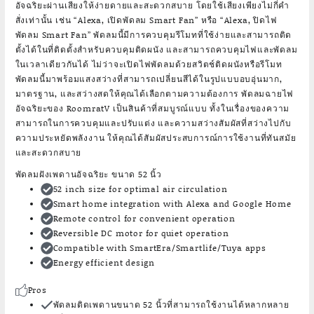
อัจฉริยะผ่านเสียงให้ง่ายดายและสะดวกสบาย โดยใช้เสียงเพียงไม่กี่คำ
สั่งเท่านั้น เช่น “Alexa, เปิดพัดลม Smart Fan” หรือ “Alexa, ปิดไฟ
พัดลม Smart Fan” พัดลมนี้มีการควบคุมรีโมทที่ใช้ง่ายและสามารถติด
ตั้งได้ในที่ติดตั้งสำหรับควบคุมติดผนัง และสามารถควบคุมไฟและพัดลม
ในเวลาเดียวกันได้ ไม่ว่าจะเปิดไฟพัดลมด้วยสวิตช์ติดผนังหรือรีโมท
พัดลมนี้มาพร้อมแสงสว่างที่สามารถเปลี่ยนสีได้ในรูปแบบอบอุ่นมาก,
มาตรฐาน, และสว่างสดให้คุณได้เลือกตามความต้องการ พัดลมฉายไฟ
อัจฉริยะของ RoomratV เป็นสินค้าที่สมบูรณ์แบบ ทั้งในเรื่องของความ
สามารถในการควบคุมและปรับแต่ง และความสว่างสัมผัสที่สว่างไปกับ
ความประหยัดพลังงาน ให้คุณได้สัมผัสประสบการณ์การใช้งานที่ทันสมัย
และสะดวกสบาย
พัดลมฝังเพดานอัจฉริยะ ขนาด 52 นิ้ว
52 inch size for optimal air circulation
Smart home integration with Alexa and Google Home
Remote control for convenient operation
Reversible DC motor for quiet operation
Compatible with SmartEra/Smartlife/Tuya apps
Energy efficient design
Pros
พัดลมติดเพดานขนาด 52 นิ้วที่สามารถใช้งานได้หลากหลาย