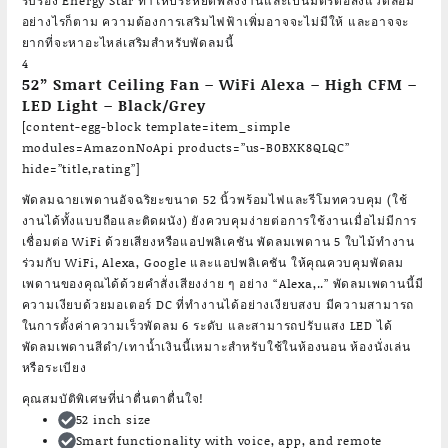
รับรอง Energy Star ทำให้ประหยัดพลังงานและเป็นมิตรต่อสิ่งแวดล้อม
อย่างไรก็ตาม ความต้องการเสริมไฟฟ้าเพิ่มอาจจะไม่มีให้ และอาจจะ
ยากที่จะหาอะไหล่เสริมสำหรับพัดลมนี้
4
52” Smart Ceiling Fan – WiFi Alexa – High CFM –
LED Light – Black/Grey
[content-egg-block template=item_simple
modules=AmazonNoApi products=”us-B0BXK8QLQC”
hide=”title,rating”]
พัดลมฉายเพดานอัจฉริยะขนาด 52 นิ้วพร้อมไฟและรีโมทควบคุม (ใช้
งานได้ทั้งแบบถือและติดผนัง) ยังควบคุมง่ายต่อการใช้งานเมื่อไม่มีการ
เชื่อมต่อ WiFi ด้วยเสียงหรือแอปพลิเคชัน พัดลมเพดาน 5 ใบไม้ทำงาน
ร่วมกับ WiFi, Alexa, Google และแอปพลิเคชัน ให้คุณควบคุมพัดลม
เพดานของคุณได้ด้วยคำสั่งเสียงง่าย ๆ อย่าง “Alexa,..” พัดลมเพดานนี้มี
ความเงียบด้วยมอเตอร์ DC ที่ทำงานได้อย่างเงียบสงบ มีความสามารถ
ในการตั้งค่าความเร็วพัดลม 6 ระดับ และสามารถปรับแสง LED ได้
พัดลมเพดานสีดำ/เทาน้ำเงินนี้เหมาะสำหรับใช้ในห้องนอน ห้องนั่งเล่น
หรือระเบียง
คุณสมบัติพิเศษที่น่าตื่นตาตื่นใจ!
52 inch size
Smart functionality with voice, app, and remote