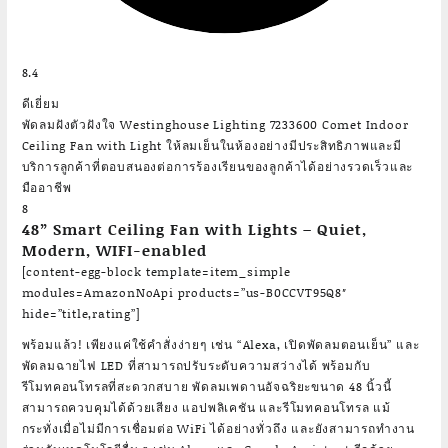
8.4
ดีเยี่ยม
พัดลมฝังตัวฝังใจ Westinghouse Lighting 7233600 Comet Indoor
Ceiling Fan with Light ให้ลมเย็นในห้องอย่างมีประสิทธิภาพและมี
บริการลูกค้าที่ตอบสนองต่อการร้องเรียนของลูกค้าได้อย่างรวดเร็วและ
มืออาชีพ
8
48” Smart Ceiling Fan with Lights – Quiet,
Modern, WIFI-enabled
[content-egg-block template=item_simple
modules=AmazonNoApi products=”us-B0CCVT95Q8″
hide=”title,rating”]
พร้อมแล้ว! เพียงแค่ใช้คำสั่งง่ายๆ เช่น “Alexa, เปิดพัดลมตอนเย็น” และ
พัดลมฉายไฟ LED ที่สามารถปรับระดับความสว่างได้ พร้อมกับ
รีโมทคอนโทรลที่สะดวกสบาย พัดลมเพดานอัจฉริยะขนาด 48 นิ้วนี้
สามารถควบคุมได้ด้วยเสียง แอปพลิเคชัน และรีโมทคอนโทรล แม้
กระทั่งเมื่อไม่มีการเชื่อมต่อ WiFi ได้อย่างทั่วถึง และยังสามารถทำงาน