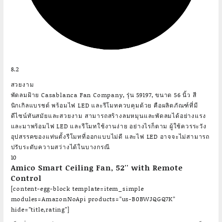
8.2
สวยงาม
พัดลมฝ้าย Casablanca Fan Company, รุ่น 59197, ขนาด 56 นิ้ว สี
นิกเกิลแบรชด์ พร้อมไฟ LED และรีโมทควบคุมด้วย คือผลิตภัณฑ์ที่มี
ดีไซน์ทันสมัยและสวยงาม สามารถสร้างลมหมุนและพัดลมได้อย่างแรง
และมาพร้อมไฟ LED และรีโมทใช้งานง่าย อย่างไรก็ตาม ผู้ใช้ควรระวัง
อุปสรรคของแท่นตั้งรีโมทที่ออกแบบไม่ดี และไฟ LED อาจจะไม่สามารถ
ปรับระดับความสว่างได้ในบางกรณี
10
Amico Smart Ceiling Fan, 52'' with Remote
Control
[content-egg-block template=item_simple
modules=AmazonNoApi products=”us-B0BWJQGQ7K”
hide=”title,rating”]