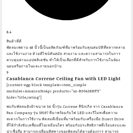
8.4
สินค้าที่ดี
พัดลมเพดาน 48 นิ้วนี้เป็นผลิตภัณฑ์ที่มาพร้อมกับคุณสมบัติที่หลากหลาย
และใช้งานง่าย ด้วยดีไซน์ทันสมัย สวยงาม และความสามารถในการ
ควบคุมผ่านแอปพลิเคชัน ทำให้เป็นเลือกที่ดีสำหรับการใช้งานในห้อง
นอนหรือภายในและภายนอกบ้าน
9
Casablanca Correne Ceiling Fan with LED Light
[content-egg-block template=item_simple
modules=AmazonNoApi products=”us-B00418HF7I”
hide=”title,rating”]
พบกับพัดลมฝังฝ้าขนาด 56 นิ้วรุ่น Correne สีนิกเกิล จาก Casablanca
Fan Company รุ่น 59197 ที่มาพร้อมกับไฟ LED และรีโมทเพื่อความ
สะดวกในการใช้งาน พัดลมดีเยี่ยมที่มาพร้อมกับเครื่องมือ Direct Drive
ที่ให้กำลังขับเคลื่อนที่ไม่เหมือนใคร พร้อมกับประสิทธิภาพที่เงียบสงบและ
น่าเชื่อถือ สามารถเปลี่ยนทิศทางของพัดลมได้ตามต้องการ สามารถ