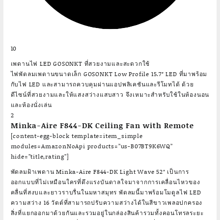
10
เพดานไฟ LED GOSONKT ที่สวยงามและสะดวกใช้
ไฟพัดลมเพดานขนาดเล็ก GOSONKT Low Profile 15.7″ LED ที่มาพร้อม
กับไฟ LED และสามารถควบคุมผ่านแอปพลิเคชันและรีโมทได้ ด้วย
ดีไซน์ที่สวยงามและให้แสงสว่างแสบสาว จึงเหมาะสำหรับใช้ในห้องนอน
และห้องนั่งเล่น
2
Minka-Aire F844-DK Ceiling Fan with Remote
[content-egg-block template=item_simple
modules=AmazonNoApi products=”us-B07BT9K6WQ”
hide=”title,rating”]
พัดลมฝ้าเพดาน Minka-Aire F844-DK Light Wave 52″ เป็นการ
ออกแบบที่ไม่เหมือนใครที่ดึงแรงบันดาลใจมาจากการเคลื่อนไหวของ
คลื่นที่สงบและยาวราบรื่นในมหาสมุทร พัดลมนี้มาพร้อมโมดูลไฟ LED
ความสว่าง 16 วัตต์ที่สามารถปรับความสว่างได้ในสีขาวเพลอปกครอง
สิ่งที่แยกออกมาด้วยกันและรวมอยู่ในกล่องสินค้ารวมทั้งคอนโทรลระยะ