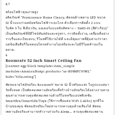
8.7
พร้อมไฟฟ้าคุณภาพสูง
ผลิตภัณฑ์ “Prominence Home Clancy, พัดลมฝ้าเพดาน LED ขนาด
52 นิ้วแบบร่วมสมัยพร้อมไฟฟ้าระยะไกล ตัวเลือกการติดตั้ง 2 แบบ
ใบพัด 5 ใบ สีเดียวกัน, มอเตอร์แบบสลับทิศทาง – 51483-01 (สีดำเรียบ)”
เป็นผลิตภัณฑ์ที่มีดีไซน์ทันสมัยและหรูหรา, การติดตั้งง่าย, เคลื่อนที่อย่าง
ราบรื่นและเงียบสงบ, รีโมทที่ใช้งานได้ดี และมีคุณภาพที่คุ้มค่าแก่ราคา
แต่ข้อเสียคือรีโมทคอนโทรลทำงานไม่เสถียรและไม่มีรีโมทสำรองใน
ตลาด.
6
Roomratv 52 Inch Smart Ceiling Fan
[content-egg-block template=item_simple
modules=AmazonNoApi products=”us-B09MFCW9KL”
hide=”title,rating”]
พัดลมฉายไฟอัจฉริยะ RoomratV ขนาด 52 นิ้วพร้อมแสง ในรูปแบบสมา
ร์ททั้งหมด เป็นพัดลมเพดานอัจฉริยะที่สร้างบ้านอัจฉริยะได้อย่างง่ายดาย
คุณสามารถควบคุมพัดลมเพดานด้วยรีโมทหรือแอปพลิเคชัน
SmartEra/Smartlife/Tuya (ใช้การเชื่อมต่อ WiFi 2.4Ghz) ทุกที่ใน
บ้านของคุณ พัดลมอัจฉริยะใหม่สามารถควบคุมด้วยเสียงได้ พัดลม
เพดานอัจฉริยะสามารถทำงานร่วมกับ Alexa… ควบคุมพัดลมเพดาน