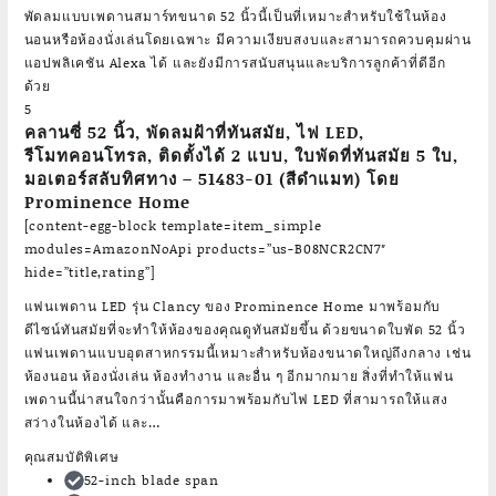
พัดลมแบบเพดานสมาร์ทขนาด 52 นิ้วนี้เป็นที่เหมาะสำหรับใช้ในห้อง
นอนหรือห้องนั่งเล่นโดยเฉพาะ มีความเงียบสงบและสามารถควบคุมผ่าน
แอปพลิเคชัน Alexa ได้ และยังมีการสนับสนุนและบริการลูกค้าที่ดีอีก
ด้วย
5
คลานซี่ 52 นิ้ว, พัดลมฝ้าที่ทันสมัย, ไฟ LED,
รีโมทคอนโทรล, ติดตั้งได้ 2 แบบ, ใบพัดที่ทันสมัย 5 ใบ,
มอเตอร์สลับทิศทาง – 51483-01 (สีดำแมท) โดย
Prominence Home
[content-egg-block template=item_simple
modules=AmazonNoApi products=”us-B08NCR2CN7″
hide=”title,rating”]
แฟนเพดาน LED รุ่น Clancy ของ Prominence Home มาพร้อมกับ
ดีไซน์ทันสมัยที่จะทำให้ห้องของคุณดูทันสมัยขึ้น ด้วยขนาดใบพัด 52 นิ้ว
แฟนเพดานแบบอุตสาหกรรมนี้เหมาะสำหรับห้องขนาดใหญ่ถึงกลาง เช่น
ห้องนอน ห้องนั่งเล่น ห้องทำงาน และอื่น ๆ อีกมากมาย สิ่งที่ทำให้แฟน
เพดานนี้น่าสนใจกว่านั้นคือการมาพร้อมกับไฟ LED ที่สามารถให้แสง
สว่างในห้องได้ และ…
คุณสมบัติพิเศษ
52-inch blade span