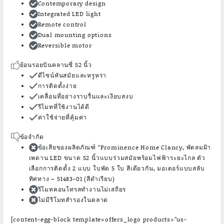
Contemporary design
Integrated LED light
Remote control
Dual mounting options
Reversible motor
ย้อนรอยบินคลานซี่ 52 นิ้ว
ดีไซน์ทันสมัยและหรูหรา
การติดตั้งง่าย
เคลื่อนที่อย่างราบรื่นและเงียบสงบ
รีโมทที่ใช้งานได้ดี
ค่าใช้จ่ายที่คุ้มค่า
ข้อจำกัด
ข้อเสียของผลิตภัณฑ์ “Prominence Home Clancy, พัดลมฝ้า
เพดาน LED ขนาด 52 นิ้วแบบร่วมสมัยพร้อมไฟฟ้าระยะไกล ตัว
เลือกการติดตั้ง 2 แบบ ใบพัด 5 ใบ สีเดียวกัน, มอเตอร์แบบสลับ
ทิศทาง – 51483-01 (สีดำเรียบ)
รีโมทคอนโทรลทำงานไม่เสถียร
ไม่มีรีโมทสำรองในตลาด
[content-egg-block template=offers_logo products=”us-