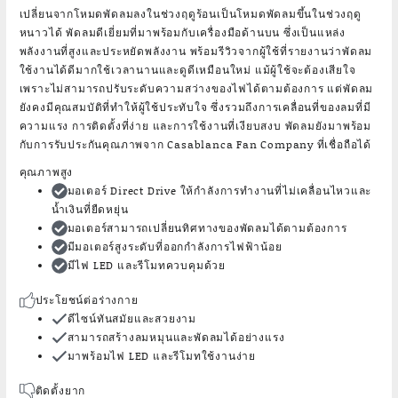
เปลี่ยนจากโหมดพัดลมลงในช่วงฤดูร้อนเป็นโหมดพัดลมขึ้นในช่วงฤดู
หนาวได้ พัดลมดีเยี่ยมที่มาพร้อมกับเครื่องมือด้านบน ซึ่งเป็นแหล่ง
พลังงานที่สูงและประหยัดพลังงาน พร้อมรีวิวจากผู้ใช้ที่รายงานว่าพัดลม
ใช้งานได้ดีมากใช้เวลานานและดูดีเหมือนใหม่ แม้ผู้ใช้จะต้องเสียใจ
เพราะไม่สามารถปรับระดับความสว่างของไฟได้ตามต้องการ แต่พัดลม
ยังคงมีคุณสมบัติที่ทำให้ผู้ใช้ประทับใจ ซึ่งรวมถึงการเคลื่อนที่ของลมที่มี
ความแรง การติดตั้งที่ง่าย และการใช้งานที่เงียบสงบ พัดลมยังมาพร้อม
กับการรับประกันคุณภาพจาก Casablanca Fan Company ที่เชื่อถือได้
คุณภาพสูง
มอเตอร์ Direct Drive ให้กำลังการทำงานที่ไม่เคลื่อนไหวและ
น้ำเงินที่ยืดหยุ่น
มอเตอร์สามารถเปลี่ยนทิศทางของพัดลมได้ตามต้องการ
มีมอเตอร์สูงระดับที่ออกกำลังการไฟฟ้าน้อย
มีไฟ LED และรีโมทควบคุมด้วย
ประโยชน์ต่อร่างกาย
ดีไซน์ทันสมัยและสวยงาม
สามารถสร้างลมหมุนและพัดลมได้อย่างแรง
มาพร้อมไฟ LED และรีโมทใช้งานง่าย
ติดตั้งยาก