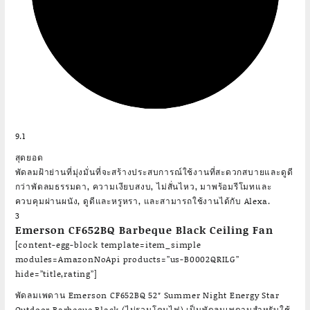
9.1
สุดยอด
พัดลมฝ้าย่านที่มุ่งมั่นที่จะสร้างประสบการณ์ใช้งานที่สะดวกสบายและดูดี
กว่าพัดลมธรรมดา, ความเงียบสงบ, ไม่สั่นไหว, มาพร้อมรีโมทและ
ควบคุมผ่านผนัง, ดูดีและหรูหรา, และสามารถใช้งานได้กับ Alexa.
3
Emerson CF652BQ Barbeque Black Ceiling Fan
[content-egg-block template=item_simple
modules=AmazonNoApi products=”us-B0002QRILG”
hide=”title,rating”]
พัดลมเพดาน Emerson CF652BQ 52″ Summer Night Energy Star
Outdoor Barbeque Black (ไม่รวมโคมไฟ) เป็นพัดลมเพดานสำหรับใช้