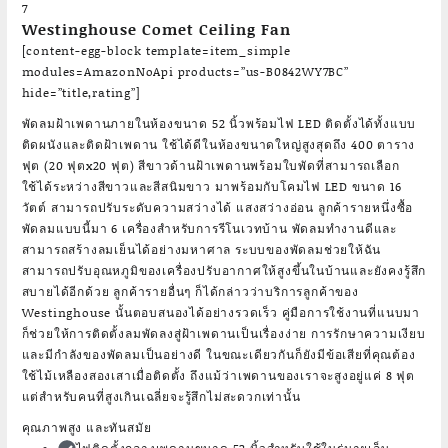
7
Westinghouse Comet Ceiling Fan
[content-egg-block template=item_simple
modules=AmazonNoApi products=”us-B0842WY7BC”
hide=”title,rating”]
พัดลมฝ้าเพดานภายในห้องขนาด 52 นิ้วพร้อมไฟ LED ติดตั้งได้ทั้งแบบ
ติดผนังและติดฝ้าเพดาน ใช้ได้ดีในห้องขนาดใหญ่สูงสุดถึง 400 ตาราง
ฟุต (20 ฟุตx20 ฟุต) สีขาวด้านฝ้าเพดานพร้อมใบพัดที่สามารถเลือก
ใช้ได้ระหว่างสีขาวและสีสนิมขาว มาพร้อมกับโคมไฟ LED ขนาด 16
วัตต์ สามารถปรับระดับความสว่างได้ แสงสว่างอ่อน ลูกค้ารายหนึ่งซื้อ
พัดลมแบบนี้มา 6 เครื่องสำหรับการรีโนเวทบ้าน พัดลมทำงานดีและ
สามารถสร้างลมเย็นได้อย่างมหาศาล ระบบของพัดลมช่วยให้ฉัน
สามารถปรับอุณหภูมิของเครื่องปรับอากาศให้สูงขึ้นในบ้านและยังคงรู้สึก
สบายได้อีกด้วย ลูกค้ารายอื่นๆ ก็ได้กล่าวว่าบริการลูกค้าของ
Westinghouse นั้นตอบสนองได้อย่างรวดเร็ว คู่มือการใช้งานที่แนบมา
ก็ช่วยให้การติดตั้งลมพัดลงสู่ฝ้าเพดานเป็นเรื่องง่าย การรักษาความเงียบ
และมีกำลังของพัดลมเป็นอย่างดี ในขณะเดียวกันก็ยังมีข้อเสียที่คุณต้อง
ใช้ไม้เหลืองสองเสาเมื่อติดตั้ง ถึงแม้ว่าเพดานของเราจะสูงอยู่แค่ 8 ฟุต
แต่สำหรับคนที่สูงเกินเฉลี่ยจะรู้สึกไม่สะดวกเท่านั้น
คุณภาพสูง และทันสมัย