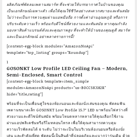
ผลิตภัณฑ์พัดลมเพดานสมาร์ท ที่จะช่วยให้บรรยากาศในบ้านของคุณ
เป็นเอกลักษณ์เฉพาะตัว เพื่อให้คุณใช้ชีวิตอย่างสะดวกสบายและทันสมัย
ไม่ว่าจะเป็นการควบคุมผ่านแอพมือถือ การตั้งค่าอ่านอุณหภูมิ หรือการ
ปรับระดับความเร็ว พร้อมกับดีไซน์ที่สวยงามและทันสมัย หากคุณกำลัง
มองหาสินค้าแบรนด์ดังและคุณภาพสูง ที่จะทำให้บ้านของคุณดูดี สมาร์ท
และเป็นเอกลักษณ์ อย่าพลาดรายการนี้!
[content-egg-block modules=”AmazonNoApi”
template=”top_listing” groups=”Roundup”]
1
GOSONKT Low Profile LED Ceiling Fan – Modern,
Semi-Enclosed, Smart Control
[content-egg-block template=item_simple
modules=AmazonNoApi products=”us-B0CC5KX82R”
hide=”title,rating”]
พร้อมที่จะเป็นเพื่อนคู่ใจของห้องนอนและห้องนั่งเล่นของคุณ พัดลมฟัน
เพดานขนาดเล็ก GOSONKT Low Profile 15.7″ LED มาพร้อมไฟสว่างที่
สวยงามและดีไซน์ทันสมัย พร้อมโหมดหลากหลายให้คุณเลือกใช้งาน
ผ่านแอปพลิเคชันหรือรีโมทคอนโทรล เพื่อให้คุณสามารถควบคุม
ความเร็วพัดลมได้ 6 ระดับ ไม่ว่าจะเป็นในบริเวณห้องนอนหรือห้องนั่ง
เล่น และสำคัญที่สุด พัดลมนี้เป็นสินค้าที่ปลอดภัยและเบากว่ารุ่นเดิม ด้วย