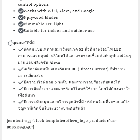
control options
Works with WiFi, Alexa, and Google
5 plywood blades
Dimmable LED light
Suitable for indoor and outdoor use
คุณสมบัติที่ดี
พัดลมแบบเพดานสมาร์ทขนาด 52 นิ้วที่มาพร้อมไฟ LED
สามารถควบคุมผ่านรีโมทได้และสามารถเชื่อมต่อกับอุปกรณ์อื่นๆ
ผ่านแอปพลิเคชัน Alexa
เครื่องพัดลมมีมอเตอร์แบบ DC (Direct Current) ที่ทำงาน
อย่างเงียบสงบ
มีความเร็วพัดลม 6 ระดับ และสามารถปรับระดับแสงได้
มีการติดตั้งง่ายและมาพร้อมรีโมทที่ใช้ง่าย โดยไม่ต้องหายใจ
เพื่อค้นหา
มีการสนับสนุนและบริการลูกค้าที่ดี บริษัทพร้อมที่จะช่วยแก้ไข
ปัญหาที่เกิดขึ้นในระหว่างประกันสินค้า
[content-egg-block template=offers_logo products=”us-
B0BXK8QLQC”]