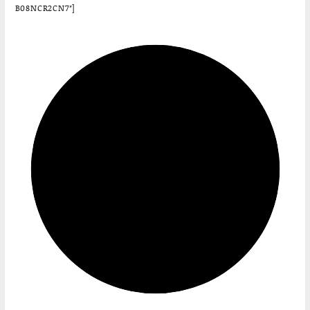
B08NCR2CN7″]