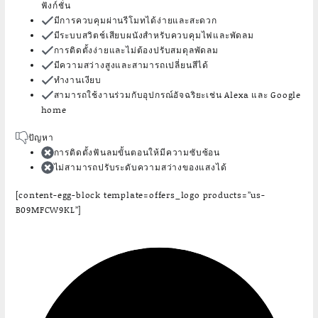
ฟังก์ชั่น
มีการควบคุมผ่านรีโมทได้ง่ายและสะดวก
มีระบบสวิตช์เสียบผนังสำหรับควบคุมไฟและพัดลม
การติดตั้งง่ายและไม่ต้องปรับสมดุลพัดลม
มีความสว่างสูงและสามารถเปลี่ยนสีได้
ทำงานเงียบ
สามารถใช้งานร่วมกับอุปกรณ์อัจฉริยะเช่น Alexa และ Google
home
ปัญหา
การติดตั้งฟันลมขั้นตอนให้มีความซับซ้อน
ไม่สามารถปรับระดับความสว่างของแสงได้
[content-egg-block template=offers_logo products=”us-
B09MFCW9KL”]