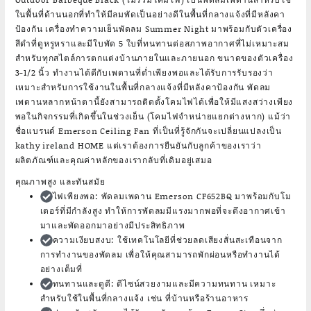
ในพื้นที่ด้านนอกที่ทำให้มีลมพัดเป็นอย่างดีในพื้นที่กลางแจ้งที่มีหลังคา
ป้องกัน เครื่องทำความเย็นพัดลม Summer Night มาพร้อมกับตัวเครื่อง
สีดำที่ดูหรูหราและมีใบพัด 5 ใบที่ทนทานต่อสภาพอากาศที่ไม่เหมาะสม
สำหรับทุกสไตล์การตกแต่งบ้านภายในและภายนอก ขนาดของตัวเครื่อง
3-1/2 นิ้ว ทำงานได้ดีกับเพดานที่ต่ำเพียงพอและได้รับการรับรองว่า
เหมาะสำหรับการใช้งานในพื้นที่กลางแจ้งที่มีหลังคาป้องกัน พัดลม
เพดานหลากหน้าตานี้ยังสามารถติดตั้งโคมไฟได้เพื่อให้มีแสงสว่างเพียง
พอในกิจกรรมที่เกิดขึ้นในช่วงเย็น (โคมไฟจำหน่ายแยกต่างหาก) แม้ว่า
ชื่อแบรนด์ Emerson Ceiling Fan ที่เป็นที่รู้จักกันจะเปลี่ยนแปลงเป็น
kathy ireland HOME แต่เราต้องการยืนยันกับลูกค้าของเราว่า
ผลิตภัณฑ์และคุณค่าหลักของเรากลับที่เดิมอยู่เสมอ
คุณภาพสูง และทันสมัย
ไฟเพียงพอ
: พัดลมเพดาน Emerson CF652BQ มาพร้อมกับโม
เตอร์ที่มีกำลังสูง ทำให้การพัดลมมีแรงมากพอที่จะดึงอากาศเข้า
มาและพัดออกมาอย่างมีประสิทธิภาพ
ความเงียบสงบ
: ใช้เทคโนโลยีที่ช่วยลดเสียงสั่นสะเทือนจาก
การทำงานของพัดลม เพื่อให้คุณสามารถพักผ่อนหรือทำงานได้
อย่างเต็มที่
ทนทานและดูดี
: ดีไซน์สวยงามและมีความทนทาน เหมาะ
สำหรับใช้ในพื้นที่กลางแจ้ง เช่น ที่บ้านหรือร้านอาหาร