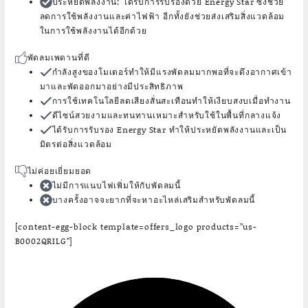
ประหยัดพลังงาน
: ได้รับการรับรองด้วย Energy Star ซึ่งช่วย
ลดการใช้พลังงานและค่าไฟฟ้า อีกทั้งยังช่วยส่งเสริมสิ่งแวดล้อม
ในการใช้พลังงานได้อีกด้วย
พัดลมเพดานที่ดี
กำลังสูงของโมเตอร์ทำให้มีแรงพัดลมมากพอที่จะดึงอากาศเข้า
มาและพัดออกมาอย่างมีประสิทธิภาพ
การใช้เทคโนโลยีลดเสียงสั่นสะเทือนทำให้เงียบสงบเมื่อทำงาน
ดีไซน์สวยงามและทนทานเหมาะสำหรับใช้ในพื้นที่กลางแจ้ง
ได้รับการรับรอง Energy Star ทำให้ประหยัดพลังงานและเป็น
มิตรต่อสิ่งแวดล้อม
ไม่ค่อยเยี่ยมยอด
ไม่มีการแนบไฟเพิ่มให้กับพัดลมนี้
บางครั้งอาจจะยากที่จะหาอะไหล่เสริมสำหรับพัดลมนี้
[content-egg-block template=offers_logo products=”us-
B0002QRILG”]