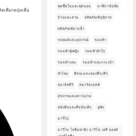
ชุดชั้นในและชุดนอน
นาฬิกาข้อมือ
เพื่อกดปุ่มเพื่อ
บ้านและสวน
ผลิตภัณฑ์ภูมิภาค
ผลิตภัณฑ์อาบน้ำ
รถยนต์และอุปกรณ์
รองเท้า
รองเท้าผู้หญิง
รองเท้าผ้าใบ
รองเท้าแตะ
รองเท้าและกระเป๋า
ลำโพง
ศิลปะและของที่ระลึก
สมาร์ททีวี
สมาร์ทวอทช์
สุขภาพและความงาม
หนังสือและสื่อบันเทิง
หูฟัง
อาวีโน่
อาวีโน่ โลชั่นทาผิว อาวีโน่ เดลี่ มอยส์