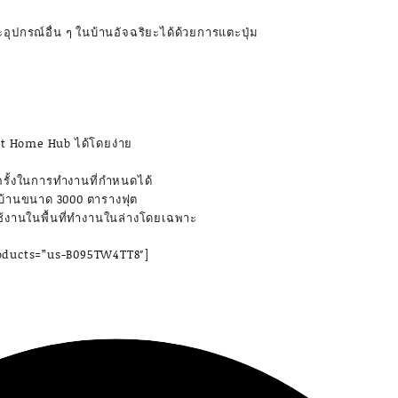
อุปกรณ์อื่น ๆ ในบ้านอัจฉริยะได้ด้วยการแตะปุ่ม
rt Home Hub ได้โดยง่าย
รั้งในการทำงานที่กำหนดได้
้งบ้านขนาด 3000 ตารางฟุต
ช้งานในพื้นที่ทำงานในล่างโดยเฉพาะ
roducts=”us-B095TW4TT8″]