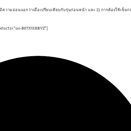
้มีความอ่อนแอกว่าเมื่อเปรียบเทียบกับรุ่นก่อนหน้า และ 2) การต้องใช้เข็มกลัด
oducts=”us-B07XV1HRVZ”]