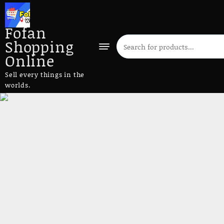
Fofan
Shopping
Online
Sell every things in the
worlds.