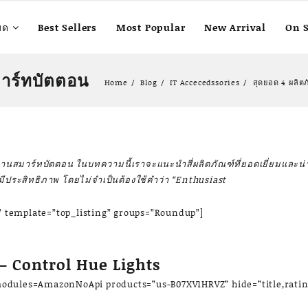
มด
Best Sellers
Most Popular
New Arrival
On S
มาร์ทบัตตอน
Home
Blog
IT Accecedssories
สุดยอด 4 ผลิต
านสมาร์ทบัตตอน ในบทความนี้เราจะแนะนำสี่ผลิตภัณฑ์ที่ยอดเยี่ยมและน่า
ประสิทธิภาพ โดยไม่จำเป็นต้องใช้คำว่า “Enthusiast
 template=”top_listing” groups=”Roundup”]
– Control Hue Lights
odules=AmazonNoApi products=”us-B07XV1HRVZ” hide=”title,ratin