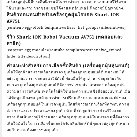
เครื่องดูดฝุ่นนี้มีประสิทธิภาพดีในการทำความสะอาด แบตเตอรี่ใช้งาน
ได้นานและสามารถซ่อมแซมได้ง่าย แต่อินเทอร์เน็ตอาจมีปัญหาบ้าง.
สินค้าทดแทนสำหรับเครื่องดูดฝุ่นโรบอท Shark ION
AV751
[content-egg-block template=offers_list groups=Alternatives]
รีวิว Shark ION Robot Vacuum AV751 (ทดสอบและ
สาธิต)
[content-egg module=Youtube template=responsive_embed
hide=title,description]
คำแนะนำสำหรับการเลือกซื้อสินค้า (เครื่องดูดฝุ่นหุ่นยนต์)
เพื่อให้ลูกค้าสามารถเลือกหมวดหมู่เครื่องดูดฝุ่นหุ่นยนต์ที่เหมาะสมได้
อย่างถูกต้อง เราขอแนะนำวิธีดังนี้ ก่อนอื่นให้ลูกค้าหาข้อมูลเกี่ยวกับ
หมวดหมู่เครื่องดูดฝุ่นหุ่นยนต์ที่ต้องการ เช่น ประเภทของเครื่องดูดฝุ่น
ความสามารถพิเศษ เทคโนโลยีที่ใช้ และความน่าเชื่อถือของแบรนด์ เมื่อ
ได้ข้อมูลเพียงพอ ลูกค้าควรทำการเปรียบเทียบราคาและคุณสมบัติของ
เครื่องดูดฝุ่นหุ่นยนต์ในหมวดหมู่นั้น โดยพิจารณาตัวเลือกที่ตรงกับความ
ต้องการและงบประมาณของลูกค้า ท้ายที่สุด ลูกค้าควรอ่านรีวิวและ
ความคิดเห็นจากผู้ใช้งานของเครื่องดูดฝุ่นหุ่นยนต์ในหมวดหมู่ที่ต้องการ
เพื่อให้มั่นใจในการเลือกซื้อและได้รับผลิตภัณฑ์ที่มีคุณภาพสูงสุดที่เหมาะ
สมกับความต้องการของลูกค้า