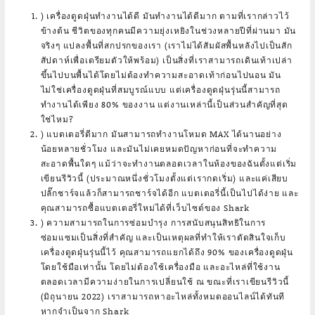
) เครื่องดูดฝุ่นทำงานได้ดี มันทำงานได้ดีมาก ตามที่เรากล่าวไว้
ข้างต้น ชีวิตของทุกคนมีความยุ่งเหยิงในช่วงหลายปีที่ผ่านมา มัน
จริงๆ แปลงพื้นที่สกปรกของเรา (เราไม่ได้สัมผัสพื้นหลังไปเป็นสัก
สัปดาห์เพื่อเตรียมตัวให้พร้อม) เป็นสิ่งที่เราสามารถเดินเท้าเปล่า
ขึ้นไปบนพื้นได้โดยไม่ต้องทำความสะอาดเท้าก่อนไปนอน มัน
ไม่ใช่เครื่องดูดฝุ่นที่สมบูรณ์แบบ แต่เครื่องดูดฝุ่นรุ่นนี้สามารถ
ทำงานได้เพียง 80% ของงาน แต่งานเหล่านี้เป็นส่วนสำคัญที่สุด
ใช่ไหม?
) แบตเตอรี่ดีมาก มันสามารถทำงานโหมด MAX ได้นานอย่าง
น้อยหลายชั่วโมง และมันไม่เคยหมดปัญหาก่อนที่จะทำความ
สะอาดพื้นใดๆ แม้ว่าจะทำงานตลอดเวลาในห้องของฉันตั้งแต่เริ่ม
เขียนรีวิวนี้ (ประมาณหนึ่งชั่วโมงตั้งแต่เรากดเริ่ม) และแค่เสียบ
ปลั๊กชาร์จแล้วก็สามารถชาร์จได้อีก แบตเตอรี่นี้เป็นไปได้ง่าย และ
คุณสามารถซื้อแบตเตอรี่ใหม่ได้ที่เว็บไซต์ของ Shark
) ความสามารถในการซ่อมบำรุง การสนับสนุนสิทธิในการ
ซ่อมแซมเป็นสิ่งที่สำคัญ และเป็นเหตุผลที่ทำให้เราตัดสินใจเก็บ
เครื่องดูดฝุ่นรุ่นนี้ไว้ คุณสามารถแยกได้ถึง 90% ของเครื่องดูดฝุ่น
โดยใช้มือเท่านั้น โดยไม่ต้องใช้เครื่องมือ และอะไหล่ที่ใช้งาน
ตลอดเวลามีความง่ายในการเปลี่ยนใช้ ณ ขณะที่เราเขียนรีวิวนี้
(มิถุนายน 2022) เราสามารถหาอะไหล่ทั้งหมดออนไลน์ได้ทันที
หากจำเป็นจาก Shark