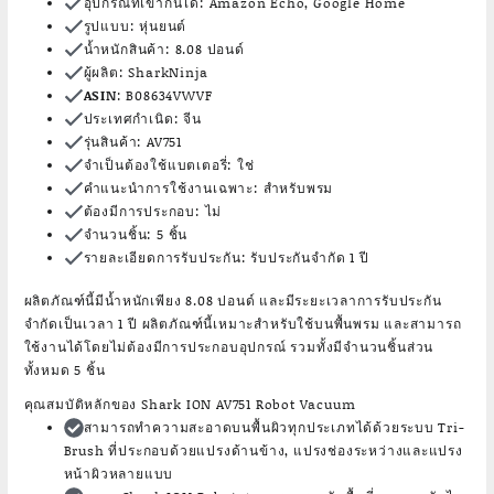
อุปกรณ์ที่เข้ากันได้
: Amazon Echo, Google Home
รูปแบบ
: หุ่นยนต์
น้ำหนักสินค้า
: 8.08 ปอนด์
ผู้ผลิต
: SharkNinja
ASIN
: B08634VWVF
ประเทศกำเนิด
: จีน
รุ่นสินค้า
: AV751
จำเป็นต้องใช้แบตเตอรี่
: ใช่
คำแนะนำการใช้งานเฉพาะ
: สำหรับพรม
ต้องมีการประกอบ
: ไม่
จำนวนชิ้น
: 5 ชิ้น
รายละเอียดการรับประกัน
: รับประกันจำกัด 1 ปี
ผลิตภัณฑ์นี้มีน้ำหนักเพียง 8.08 ปอนด์ และมีระยะเวลาการรับประกัน
จำกัดเป็นเวลา 1 ปี ผลิตภัณฑ์นี้เหมาะสำหรับใช้บนพื้นพรม และสามารถ
ใช้งานได้โดยไม่ต้องมีการประกอบอุปกรณ์ รวมทั้งมีจำนวนชิ้นส่วน
ทั้งหมด 5 ชิ้น
คุณสมบัติหลักของ Shark ION AV751 Robot Vacuum
สามารถทำความสะอาดบนพื้นผิวทุกประเภทได้ด้วยระบบ Tri-
Brush ที่ประกอบด้วยแปรงด้านข้าง, แปรงช่องระหว่างและแปรง
หน้าผิวหลายแบบ