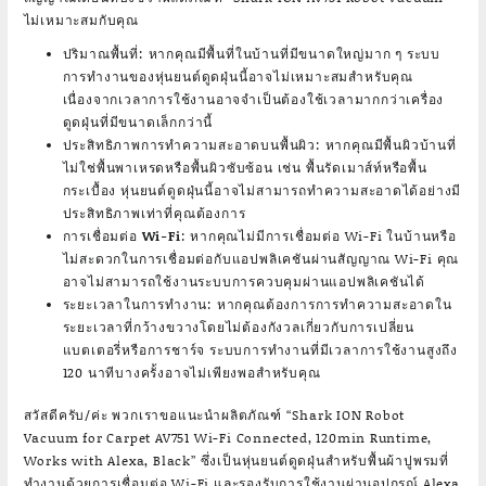
ไม่เหมาะสมกับคุณ
ปริมาณพื้นที่
: หากคุณมีพื้นที่ในบ้านที่มีขนาดใหญ่มาก ๆ ระบบ
การทำงานของหุ่นยนต์ดูดฝุ่นนี้อาจไม่เหมาะสมสำหรับคุณ
เนื่องจากเวลาการใช้งานอาจจำเป็นต้องใช้เวลามากกว่าเครื่อง
ดูดฝุ่นที่มีขนาดเล็กกว่านี้
ประสิทธิภาพการทำความสะอาดบนพื้นผิว
: หากคุณมีพื้นผิวบ้านที่
ไม่ใช่พื้นพาเหรดหรือพื้นผิวซับซ้อน เช่น พื้นรัดเมาส์ท์หรือพื้น
กระเบื้อง หุ่นยนต์ดูดฝุ่นนี้อาจไม่สามารถทำความสะอาดได้อย่างมี
ประสิทธิภาพเท่าที่คุณต้องการ
การเชื่อมต่อ Wi-Fi
: หากคุณไม่มีการเชื่อมต่อ Wi-Fi ในบ้านหรือ
ไม่สะดวกในการเชื่อมต่อกับแอปพลิเคชันผ่านสัญญาณ Wi-Fi คุณ
อาจไม่สามารถใช้งานระบบการควบคุมผ่านแอปพลิเคชันได้
ระยะเวลาในการทำงาน
: หากคุณต้องการการทำความสะอาดใน
ระยะเวลาที่กว้างขวางโดยไม่ต้องกังวลเกี่ยวกับการเปลี่ยน
แบตเตอรี่หรือการชาร์จ ระบบการทำงานที่มีเวลาการใช้งานสูงถึง
120 นาทีบางครั้งอาจไม่เพียงพอสำหรับคุณ
สวัสดีครับ/ค่ะ พวกเราขอแนะนำผลิตภัณฑ์ “Shark ION Robot
Vacuum for Carpet AV751 Wi-Fi Connected, 120min Runtime,
Works with Alexa, Black” ซึ่งเป็นหุ่นยนต์ดูดฝุ่นสำหรับพื้นผ้าปูพรมที่
ทำงานด้วยการเชื่อมต่อ Wi-Fi และรองรับการใช้งานผ่านอุปกรณ์ Alexa