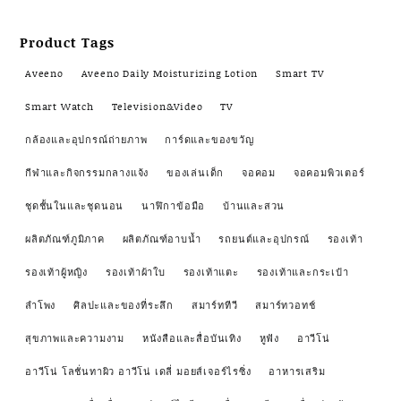
Product Tags
Aveeno
Aveeno Daily Moisturizing Lotion
Smart TV
Smart Watch
Television&Video
TV
กล้องและอุปกรณ์ถ่ายภาพ
การ์ดและของขวัญ
กีฬาและกิจกรรมกลางแจ้ง
ของเล่นเด็ก
จอคอม
จอคอมพิวเตอร์
ชุดชั้นในและชุดนอน
นาฬิกาข้อมือ
บ้านและสวน
ผลิตภัณฑ์ภูมิภาค
ผลิตภัณฑ์อาบน้ำ
รถยนต์และอุปกรณ์
รองเท้า
รองเท้าผู้หญิง
รองเท้าผ้าใบ
รองเท้าแตะ
รองเท้าและกระเป๋า
ลำโพง
ศิลปะและของที่ระลึก
สมาร์ททีวี
สมาร์ทวอทช์
สุขภาพและความงาม
หนังสือและสื่อบันเทิง
หูฟัง
อาวีโน่
อาวีโน่ โลชั่นทาผิว อาวีโน่ เดลี่ มอยส์เจอร์ไรซิ่ง
อาหารเสริม