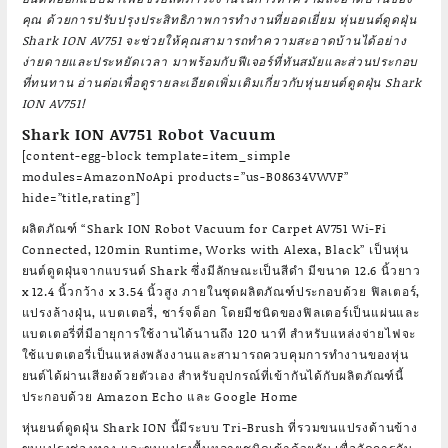
คุณ ด้วยการปรับปรุงประสิทธิภาพการทำงานที่ยอดเยี่ยม หุ่นยนต์ดูดฝุ่น
Shark ION AV751 จะช่วยให้คุณสามารถทำความสะอาดบ้านได้อย่าง
ง่ายดายและประหยัดเวลา มาพร้อมกับฟีเจอร์ที่ทันสมัยและส่วนประกอบ
ที่ทนทาน อ่านต่อเพื่อดูรายละเอียดเพิ่มเติมเกี่ยวกับหุ่นยนต์ดูดฝุ่น Shark
ION AV751!
Shark ION AV751 Robot Vacuum
[content-egg-block template=item_simple
modules=AmazonNoApi products=”us-B08634VWVF”
hide=”title,rating”]
ผลิตภัณฑ์ “Shark ION Robot Vacuum for Carpet AV751 Wi-Fi
Connected, 120min Runtime, Works with Alexa, Black” เป็นหุ่น
ยนต์ดูดฝุ่นจากแบรนด์ Shark ซึ่งมีลักษณะเป็นสีดำ มีขนาด 12.6 นิ้วยาว
x 12.4 นิ้วกว้าง x 3.54 นิ้วสูง ภายในชุดผลิตภัณฑ์ประกอบด้วย ฟิลเตอร์,
แปรงล้างฝุ่น, แบตเตอรี่, ชาร์จด็อก โดยมีชนิดของฟิลเตอร์เป็นแผ่นและ
แบตเตอรี่ที่มีอายุการใช้งานได้นานถึง 120 นาที สำหรับแหล่งจ่ายไฟจะ
ใช้แบตเตอรี่เป็นแหล่งพลังงานและสามารถควบคุมการทำงานของหุ่น
ยนต์ได้ผ่านเสียงด้วยตัวเอง สำหรับอุปกรณ์ที่เข้ากันได้กับผลิตภัณฑ์นี้
ประกอบด้วย Amazon Echo และ Google Home
หุ่นยนต์ดูดฝุ่น Shark ION นี้มีระบบ Tri-Brush ที่รวมขนแปรงด้านข้าง