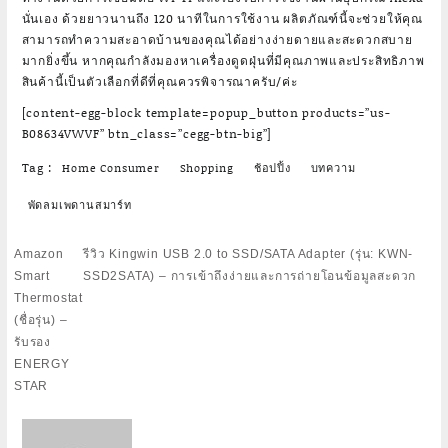
นั่นเอง ด้วยยาวนานถึง 120 นาทีในการใช้งาน ผลิตภัณฑ์นี้จะช่วยให้คุณ
สามารถทำความสะอาดบ้านของคุณได้อย่างง่ายดายและสะดวกสบาย
มากยิ่งขึ้น หากคุณกำลังมองหาเครื่องดูดฝุ่นที่มีคุณภาพและประสิทธิภาพ
สินค้านี้เป็นตัวเลือกที่ดีที่คุณควรพิจารณาครับ/ค่ะ
[content-egg-block template=popup_button products=”us-
B08634VWVF” btn_class=”cegg-btn-big”]
Tag :
Home Consumer
Shopping
ช้อปปิ้ง
บทความ
พัดลมเพดานสมาร์ท
Post
Amazon
รีวิว Kingwin USB 2.0 to SSD/SATA Adapter (รุ่น: KWN-
navigation
Smart
SSD2SATA) – การเข้าถึงง่ายและการถ่ายโอนข้อมูลสะดวก
Thermostat
(ชื่อรุ่น) –
รับรอง
ENERGY
STAR