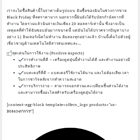
เราจะไม่ซื้อสินค้านี้ในราคาเต็มรูปแบบ ฉันซื้อของฉันในช่วงการขาย
Black Friday ที่ลดราคามาก นอกจากนี้ฉันยังได้รับบัตรกำนัลจากที่
ทำงาน โดยรวมแล้วฉันจ่ายเงินเพียง 20 ดอลลาร์เท่านั้น ซึ่งอาจเป็น
เหตุผลที่ทำให้ฉันชอบมันมากขนาดนี้ แต่มันไม่ได้ปราศจากปัญหาบาง
อย่าง 1.) อินเทอร์เน็ตไม่ทำงาน ฉันลองทุกอย่างแล้ว บ้านนี้เต็มไปด้วยผู้
เชี่ยวชาญด้านเทคโนโลยีสารสนเทศและ…
จุดเด่นในการใช้งาน (Positive Aspects)
การทำงานที่ดี
– เครื่องดูดฝุ่นนี้ทำงานได้ดี และทำงานอย่างมี
ประสิทธิภาพ
แบตเตอรี่ที่ดี
– แบตเตอรี่ใช้งานได้นาน และไม่ต้องเสียเวลา
ในการชาร์จหลังจากทำความสะอาด
การบริการง่าย
– สามารถแยกส่วนและเปลี่ยนชิ้นส่วนได้ง่าย
และสามารถซื้ออะไหล่สำหรับเครื่องดูดฝุ่นได้ง่าย
[content-egg-block template=offers_logo products=”us-
B08634VWVF”]