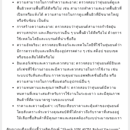
ความสามารถในการทำความสะอาด
: ตรวจสอบว่าหุ่นยนต์ดูแล
พื้นผิวหลายพื้นที่ได้ดีหรือไม่ เช่น สามารถทำความสะอาดพื้นผิวที่
เปียกหรือแห้งได้ ความสามารถในการดูแลพื้นผิวที่มีขนาดใหญ่
หรือซับซ้อน เป็นต้น
การสร้างความสะอาด
: ตรวจสอบว่าหุ่นยนต์สามารถกำจัดฝุ่น
คราบสกปรก และเสียงรบกวนอื่น ๆ บนพื้นผิวได้ดีหรือไม่ ด้วยการ
ใช้เทคโนโลยีและแบรนด์ที่น่าเชื่อถือ
ความอัจฉริยะ
: ตรวจสอบฟีเจอร์และเทคโนโลยีที่ใช้ในหุ่นยนต์ว่า
มีการตรวจจับและหลีกเลี่ยงอุปสรรคต่าง ๆ เช่น สต็อป ขอบเขต
หรือของเสียได้ดีหรือไม่
อินเตอร์เฟซและความสะดวกสบาย
: ตรวจสอบว่าหุ่นยนต์มีอินเต
อร์เฟซที่ใช้งานง่ายและมีความสะดวกสบายในการใช้งาน เช่น
ระบบปรับสั่นสะเทือน การควบคุมผ่านแอพพลิเคชั่นมือถือ หรือ
ความสามารถในการเชื่อมต่อกับอุปกรณ์อื่น ๆ
ความทนทานและคุณภาพสินค้า
: ตรวจสอบว่าหุ่นยนต์มีความ
ทนทานที่เหมาะสมสำหรับการใช้งานในระยะยาว และมีคุณภาพ
สินค้าที่ดีตามมาตรฐานของแบรนด์
ราคาและความคุ้มค่า
: เปรียบเทียบราคาและคุ้มค่าของหุ่นยนต์
โดยสังเคราะห์ระหว่างคุณสมบัติที่ได้กล่าวถึงกับราคาที่เสนออยู่
ให้เลือกซื้อสินค้าที่มีคุณภาพและสอดคล้องกับงบประมาณของเรา
สัญญาณเตือนที่บ่งชี้ว่าผลิตภัณฑ์ “Shark ION AV751 Robot Vacuum”