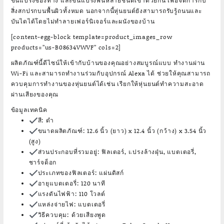
ขนแปรงช่องทาง และขนแปรงพื้นหลายชนิดเข้าด้วยกัน เพื่อจัดการกับ
สิ่งสกปรกบนพื้นผิวทั้งหมด นอกจากนี้หุ่นยนต์ยังสามารถรับรู้ถนนและ
บันไดได้โดยไม่ทำลายเฟอร์นิเจอร์และผนังของบ้าน
[content-egg-block template=product_images_row
products=”us-B08634VWVF” cols=2]
ผลิตภัณฑ์นี้ดีไซน์ให้เข้ากับบ้านของคุณอย่างสมบูรณ์แบบ ทำงานผ่าน
Wi-Fi และสามารถทำงานร่วมกับอุปกรณ์ Alexa ได้ ช่วยให้คุณสามารถ
ควบคุมการทำงานของหุ่นยนต์ได้เช่น เรียกให้หุ่นยนต์ทำความสะอาด
ผ่านเสียงของคุณ
ข้อมูลเทคนิค
สี
: ดำ
ขนาดผลิตภัณฑ์
: 12.6 นิ้ว (ยาว) x 12.4 นิ้ว (กว้าง) x 3.54 นิ้ว
(สูง)
ส่วนประกอบที่รวมอยู่
: ฟิลเตอร์, แปรงล้างฝุ่น, แบตเตอรี่,
ชาร์จด็อก
ประเภทของฟิลเตอร์
: แผ่นดิสก์
อายุแบตเตอรี่
: 120 นาที
แรงดันไฟฟ้า
: 110 โวลต์
แหล่งจ่ายไฟ
: แบตเตอรี่
วิธีควบคุม
: ด้วยเสียงพูด