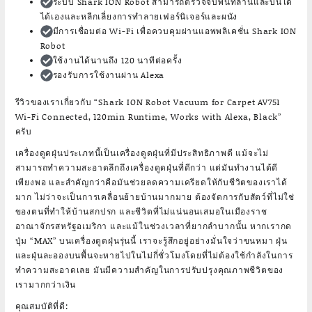
ระบบ Shark ION Robot สามารถตรวจจับพื้นที่ลานและบันได
ได้เองและหลีกเลี่ยงการทำลายเฟอร์นิเจอร์และผนัง
มีการเชื่อมต่อ Wi-Fi เพื่อควบคุมผ่านแอพพลิเคชั่น Shark ION
Robot
ใช้งานได้นานถึง 120 นาทีต่อครั้ง
รองรับการใช้งานผ่าน Alexa
รีวิวของเราเกี่ยวกับ “Shark ION Robot Vacuum for Carpet AV751
Wi-Fi Connected, 120min Runtime, Works with Alexa, Black”
ครับ
เครื่องดูดฝุ่นประเภทนี้เป็นเครื่องดูดฝุ่นที่มีประสิทธิภาพดี แม้จะไม่
สามารถทำความสะอาดลึกถึงเครื่องดูดฝุ่นที่ดีกว่า แต่มันทำงานได้ดี
เพียงพอ และสำคัญกว่าคือมันช่วยลดความเครียดให้กับชีวิตของเราได้
มาก ไม่ว่าจะเป็นการเคลื่อนย้ายบ้านมากมาย ต้องจัดการกับสัตว์ที่ไม่ใช่
ของตนที่ทำให้บ้านสกปรก และชีวิตที่ไม่แน่นอนเสมอในเมืองราช
อาณาจักรสหรัฐอเมริกา และแม้ในช่วงเวลาที่ยากลำบากนั้น หากเรากด
ปุ่ม “MAX” บนเครื่องดูดฝุ่นรุ่นนี้ เราจะรู้สึกอยู่อย่างมั่นใจว่าขนหมา ฝุ่น
และฝุ่นละอองบนพื้นจะหายไปในไม่กี่ชั่วโมงโดยที่ไม่ต้องใช้กำลังในการ
ทำความสะอาดเลย มันมีความสำคัญในการปรับปรุงคุณภาพชีวิตของ
เรามากกว่าเงิน
คุณสมบัติที่ดี: