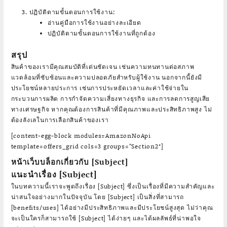
ปฏิบัติตามขั้นตอนการใช้งาน:
อ่านคู่มือการใช้งานอย่างละเอียด
ปฏิบัติตามขั้นตอนการใช้งานที่ถูกต้อง
สรุป
สินค้าของเรามีคุณสมบัติที่เด่นชัดเจน เช่นความทนทานต่อสภาพ
แวดล้อมที่ซับซ้อนและความปลอดภัยสำหรับผู้ใช้งาน นอกจากนี้ยังมี
ประโยชน์หลายประการ เช่นการประหยัดเวลาและค่าใช้จ่ายใน
กระบวนการผลิต การกำจัดความเสี่ยงทางธุรกิจ และการลดการสูญเสีย
ทางเศรษฐกิจ หากคุณต้องการสินค้าที่มีคุณภาพและประสิทธิภาพสูง ไม่
ต้องลังเลในการเลือกสินค้าของเรา
[content-egg-block modules=AmazonNoApi
template=offers_grid cols=3 groups=”Section2″]
หน้าเว็บบล็อกเกี่ยวกับ [Subject]
แนะนำเรื่อง [Subject]
ในบทความนี้เราจะพูดถึงเรื่อง [Subject] ซึ่งเป็นเรื่องที่มีความสำคัญและ
น่าสนใจอย่างมากในปัจจุบัน โดย [Subject] เป็นสิ่งที่สามารถ
[benefits/uses] ได้อย่างมีประสิทธิภาพและมีประโยชน์สูงสุด ไม่ว่าคุณ
จะเป็นใครก็สามารถใช้ [Subject] ได้ง่ายๆ และได้ผลลัพธ์ที่น่าพอใจ