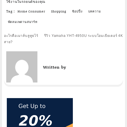
ใช้งานในรถยนต์ของคุณ
Tag :
Home Consumer
Shopping
ช้อปปิ้ง
บทความ
พัดลมเพดานสมาร์ท
Post
อะไรคือเมาส์บลูทูธไร้
รีวิว Yamaha YHT-4950U ระบบโฮมเธียเตอร์ 4K
navigation
สาย?
Written by