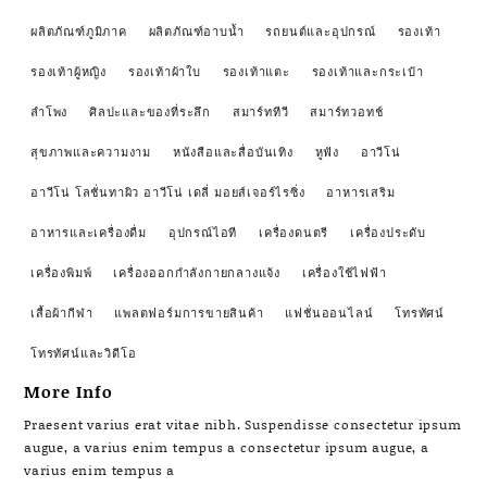
ผลิตภัณฑ์ภูมิภาค
ผลิตภัณฑ์อาบน้ำ
รถยนต์และอุปกรณ์
รองเท้า
รองเท้าผู้หญิง
รองเท้าผ้าใบ
รองเท้าแตะ
รองเท้าและกระเป๋า
ลำโพง
ศิลปะและของที่ระลึก
สมาร์ททีวี
สมาร์ทวอทช์
สุขภาพและความงาม
หนังสือและสื่อบันเทิง
หูฟัง
อาวีโน่
อาวีโน่ โลชั่นทาผิว อาวีโน่ เดลี่ มอยส์เจอร์ไรซิ่ง
อาหารเสริม
อาหารและเครื่องดื่ม
อุปกรณ์ไอที
เครื่องดนตรี
เครื่องประดับ
เครื่องพิมพ์
เครื่องออกกำลังกายกลางแจ้ง
เครื่องใช้ไฟฟ้า
เสื้อผ้ากีฬา
แพลตฟอร์มการขายสินค้า
แฟชั่นออนไลน์
โทรทัศน์
โทรทัศน์และวิดีโอ
More Info
Praesent varius erat vitae nibh. Suspendisse consectetur ipsum
augue, a varius enim tempus a consectetur ipsum augue, a
varius enim tempus a