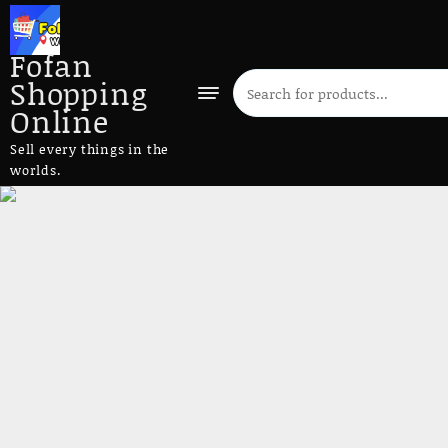
Fofan
Shopping
Online
Sell every things in the
worlds.