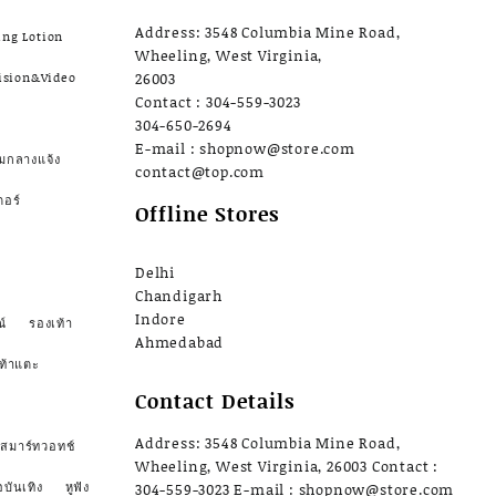
Address: 3548 Columbia Mine Road,
ing Lotion
Wheeling, West Virginia,
ision&Video
26003
Contact : 304-559-3023
304-650-2694
E-mail : shopnow@store.com
มกลางแจ้ง
contact@top.com
ตอร์
Offline Stores
Delhi
Chandigarh
Indore
์
รองเท้า
Ahmedabad
ท้าแตะ
Contact Details
Address: 3548 Columbia Mine Road,
สมาร์ทวอทช์
Wheeling, West Virginia, 26003 Contact :
อบันเทิง
หูฟัง
304-559-3023 E-mail : shopnow@store.com