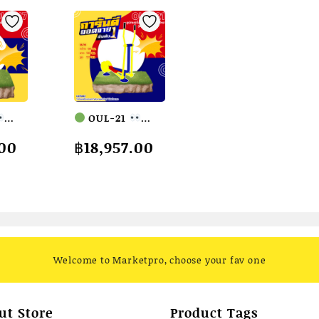
Fofansendai
ทำ
สี
สวย
OUL-21
สั่ง
อวและ
อุปกรณ์วิ่งต่าง
.00
฿
18,957.00
ทำ
รื่อง
ระดับสลับหัวไหล่
7-
ยกลาง
(แบบล้อถ่วง)
15
เครื่องออกกำลัง
วัน
กายกลางแจ้ง
quantity
m.
ผู้ใหญ่
ขนาด
dai
60x100x120cm.
่งทำ
Fofansendai
Welcome to Marketpro, choose your fav one
ทำสีสวย
สั่ง
ทำ 7-15 วัน
ut Store
Product Tags