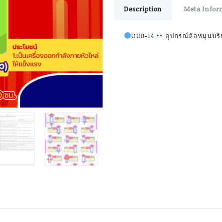
Description
Meta Infor
อุปกรณ์
ล้อ
หมุน
OUB-14
อุปกรณ์ล้อหมุนบริห
บริหาร
หัว
ไหล่
3
ด้าน
วง
ล้อ
เดี่ยว
อุปกรณ์
ออก
กำลัง
กาย
กลาง
แจ้ง
ผู้ใหญ่
ขนาด
300x300x320cm.