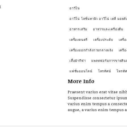
d
อาวีโน่
อาวีโน่ โลชั่นทาผิว อาวีโน่ เดลี่ มอยส์เ
อาหารเสริม
อาหารและเครื่องดื่ม
เครื่องดนตรี
เครื่องประดับ
เครื่อ
เครื่องออกกำลังกายกลางแจ้ง
เครื่
เสื้อผ้ากีฬา
แพลตฟอร์มการขายสินค
แฟชั่นออนไลน์
โทรทัศน์
โทรทัศ
More Info
Praesent varius erat vitae nibh
Suspendisse consectetur ipsu
varius enim tempus a consect
augue, a varius enim tempus 