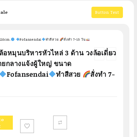
ale
Button Text
320cm.
Fofansendai
ทำสีสวย
สั่งทำ 7-15 วัน
้อหมุนบริหารหัวไหล่ 3 ด้าน วงล้อเดี่ยว
←
→
ยกลางแจ้งผู้ใหญ่ ขนาด
Fofansendai
ทำสีสวย
สั่งทำ 7-
to
t