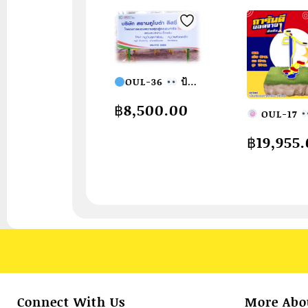
OUL-36
ป้าย
ประชาสัมพันธ์
฿
8,500.00
OUL-17
โครงการ เสาเหล็ก
อุปกรณ์บิดเ
ขนาด 2 นิ้ว ป้าย
฿
19,955
ย่ำเท้าสลับ เค
แผ่นซิงค์ติดสติก
ออกกำลังกา
เกอร์ พิมพ์ระบบอิ๊ง
แจ้งผู้ใหญ่
เจ็ท
ขนาด
ขนาด
75x150x180cm.
60x80x170c
Fofansendai
Fofansen
ทำสีสวย
สั่งทำ
ทำสีสวย
สั
7-15 วัน
7-15 วัน
Connect With Us
More Abo