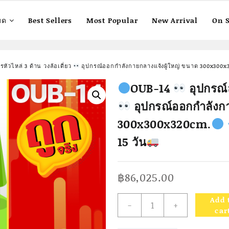
มด
Best Sellers
Most Popular
New Arrival
On S
หัวไหล่ 3 ด้าน วงล้อเดี่ยว
อุปกรณ์ออกกำลังกายกลางแจ้งผู้ใหญ่ ขนาด 300x300x
OUB-14
อุปกรณ์ล
อุปกรณ์ออกกำลังกา
300x300x320cm.
15 วัน
฿
86,025.00
Add 
-
+
OUB-
car
14