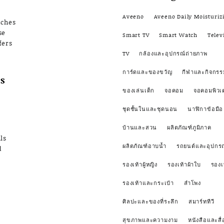
Aveeno
Aveeno Daily Moisturiz
nches
se
Smart TV
Smart Watch
Telev
fers
TV
กล้องและอุปกรณ์ถ่ายภาพ
การ์ดและของขวัญ
กีฬาและกิจกรร
s
ของเล่นเด็ก
จอคอม
จอคอมพิวเ
ชุดชั้นในและชุดนอน
นาฬิกาข้อมือ
บ้านและสวน
ผลิตภัณฑ์ภูมิภาค
ls
ผลิตภัณฑ์อาบน้ำ
รถยนต์และอุปกรณ
d
รองเท้าผู้หญิง
รองเท้าผ้าใบ
รองเ
รองเท้าและกระเป๋า
ลำโพง
ศิลปะและของที่ระลึก
สมาร์ททีวี
สุขภาพและความงาม
หนังสือและสื่