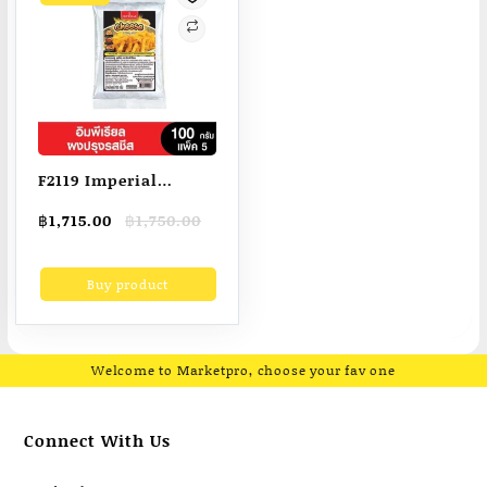
F2119 Imperial
อิมพีเรียลผงปรุงรสชีส
Original
Current
฿
1,715.00
฿
1,750.00
100 กรัม (ยกลัง 10
price
price
แพ็ค)
was:
is:
Buy product
฿1,750.00.
฿1,715.00.
Welcome to Marketpro, choose your fav one
Connect With Us