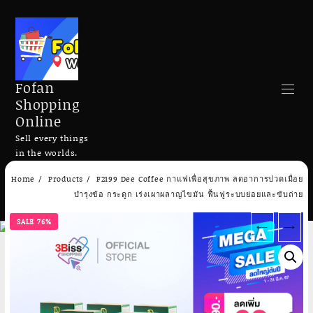
Fofan
Shopping
Online
Sell every things
in the worlds.
Skip
Home
Products
F2199 Dee Coffee กาแฟเพื่อสุขภาพ ลดอาการปวดเมื่อย
to
Search
บำรุงข้อ กระดูก เร่งเผาผลาญไขมัน ฟื้นฟูระบบย่อยและขับถ่าย
content
SALE 76%
←
→
Add to cart
Add to cart