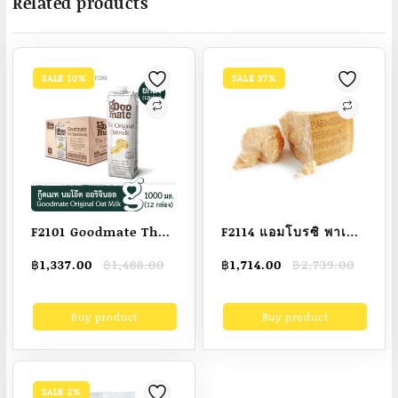
Related products
SALE 10%
SALE 37%
F2101 Goodmate The
F2114 แอมโบรซิ พาเม
Original Oat Milk กู๊ด
ซานชีส 24 เดือน –
Original
Current
Original
Current
฿
1,337.00
฿
1,488.00
฿
1,714.00
฿
2,739.00
เมท นมโอ๊ต สูตรออริจิ
Parmiggiano
price
price
price
price
นอล ขนาด 1000 มล. (1
Reggiano 24 Months
was:
is:
was:
is:
Buy product
Buy product
฿1,488.00.
฿1,337.00.
฿2,739.00.
฿1,714.00.
ลัง : 12 กล่อง)
DOP Italian Cheese
Ambrosi brand
SALE 2%