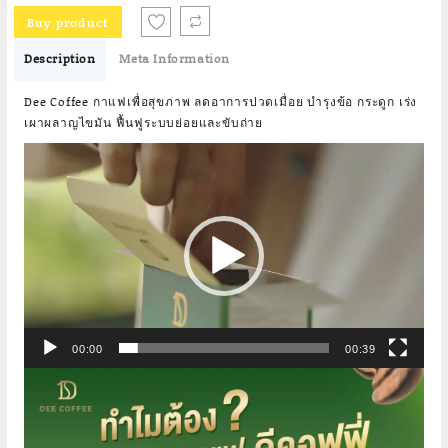
was:
is:
Buy product
฿7,107.00.
฿1,690.00.
Description
Meta Information
Dee Coffee กาแฟเพื่อสุขภาพ ลดอาการปวดเมื่อย บำรุงข้อ กระดูก เร่ง
เผาผลาญไขมัน ฟื้นฟูระบบย่อยและขับถ่าย
Video
Player
00:00
00:39