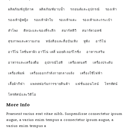
ผลิตภัณฑ์ภูมิภาค
ผลิตภัณฑ์อาบน้ำ
รถยนต์และอุปกรณ์
รองเท้า
รองเท้าผู้หญิง
รองเท้าผ้าใบ
รองเท้าแตะ
รองเท้าและกระเป๋า
ลำโพง
ศิลปะและของที่ระลึก
สมาร์ททีวี
สมาร์ทวอทช์
สุขภาพและความงาม
หนังสือและสื่อบันเทิง
หูฟัง
อาวีโน่
อาวีโน่ โลชั่นทาผิว อาวีโน่ เดลี่ มอยส์เจอร์ไรซิ่ง
อาหารเสริม
อาหารและเครื่องดื่ม
อุปกรณ์ไอที
เครื่องดนตรี
เครื่องประดับ
เครื่องพิมพ์
เครื่องออกกำลังกายกลางแจ้ง
เครื่องใช้ไฟฟ้า
เสื้อผ้ากีฬา
แพลตฟอร์มการขายสินค้า
แฟชั่นออนไลน์
โทรทัศน์
โทรทัศน์และวิดีโอ
More Info
Praesent varius erat vitae nibh. Suspendisse consectetur ipsum
augue, a varius enim tempus a consectetur ipsum augue, a
varius enim tempus a