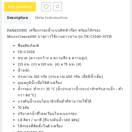
was:
is:
Buy product
฿3,790.00.
฿3,190.00.
Description
Meta Information
PANASONIC เครื่องกรองน้ำแบบติดหัวก๊อก พร้อมไส้กรอง
MicroClear4000 อายุการใช้งานยาวนาน รุ่น TK-CJ300-WTH
ชื่อผลิตภัณฑ์
TK-CJ300
ขนาด (ความกว้าง x ความลึก x ความสูง)
125 มม. (ก) x 110 มม. (ล) x 75 มม. (ส)
น้ำหนัก
ประมาณ 310 กรัม (ประมาณ 450 กรัม เมื่อมีน้ำเต็ม)
อุณหภูมิน้ำเมื่อใช้ตัวเครื่อง
น้ำกรอง: ต่ำกว่า 35 °C (น้ำประปา/น้ำประปาสำหรับอาบน้ำ : ต่ำ
กว่า 80 °C)
แรงดันน้ำแบบไดนามิกขั้นต่ำที่สามารถใช้ได้
70 kPa
ปริมาตรน้ำที่ไหลเวียนในระบบกรอง
1.8 ลิตร / นาที [ที่แรงดันน้ำ 100 kPa]
ไส้กรองที่ติดตั้งในตัวเครื่อง