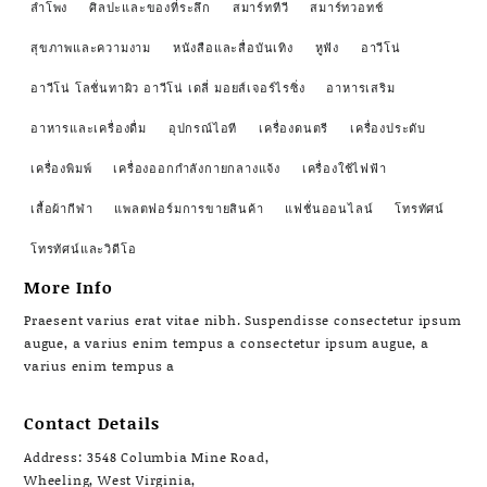
ลำโพง
ศิลปะและของที่ระลึก
สมาร์ททีวี
สมาร์ทวอทช์
สุขภาพและความงาม
หนังสือและสื่อบันเทิง
หูฟัง
อาวีโน่
อาวีโน่ โลชั่นทาผิว อาวีโน่ เดลี่ มอยส์เจอร์ไรซิ่ง
อาหารเสริม
อาหารและเครื่องดื่ม
อุปกรณ์ไอที
เครื่องดนตรี
เครื่องประดับ
เครื่องพิมพ์
เครื่องออกกำลังกายกลางแจ้ง
เครื่องใช้ไฟฟ้า
เสื้อผ้ากีฬา
แพลตฟอร์มการขายสินค้า
แฟชั่นออนไลน์
โทรทัศน์
โทรทัศน์และวิดีโอ
More Info
Praesent varius erat vitae nibh. Suspendisse consectetur ipsum
augue, a varius enim tempus a consectetur ipsum augue, a
varius enim tempus a
Contact Details
Address: 3548 Columbia Mine Road,
Wheeling, West Virginia,