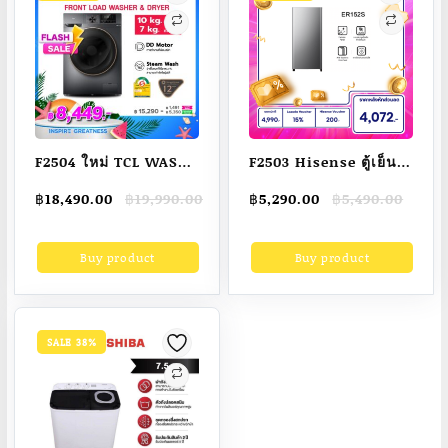
F2504 ใหม่ TCL WASH
F2503 Hisense ตู้เย็น 1
and DRY เครื่องซักอบ
ประตู 5.5Q/ 155 ลิตร ตู้
Original
Current
Original
Current
฿
18,490.00
฿
19,990.00
฿
5,290.00
฿
5,490.00
ผ้าฝาหน้า ซัก 10Kg. อบ
เย็น Hisense รุ่น
price
price
price
price
7Kg. สีเทาเข้ม รุ่น
ER152S
was:
is:
was:
is:
Buy product
Buy product
฿19,990.00.
฿18,490.00.
฿5,490.00.
฿5,290.00.
WT11EPWDG มอเตอร์
Inverter Direct Drive
ประหยัดไฟ ทำงานเงียบ
[ผ่อน 0% นาน 10
SALE 38%
เดือน]