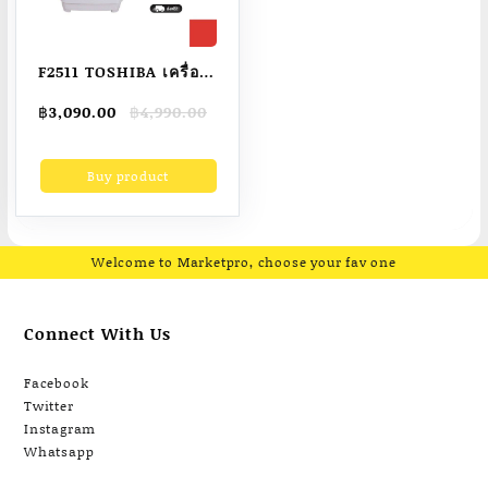
F2511 TOSHIBA เครื่อง
ซักผ้า 2 ถัง ความจุ 7.5
Original
Current
฿
3,090.00
฿
4,990.00
กิโลกรัม รุ่น VH-
price
price
H85MT (สีขาว)
was:
is:
Buy product
฿4,990.00.
฿3,090.00.
Welcome to Marketpro, choose your fav one
Connect With Us
Facebook
Twitter
Instagram
Whatsapp