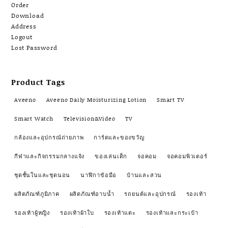
Order
Download
Address
Logout
Lost Password
Product Tags
Aveeno
Aveeno Daily Moisturizing Lotion
Smart TV
Smart Watch
Television&Video
TV
กล้องและอุปกรณ์ถ่ายภาพ
การ์ดและของขวัญ
กีฬาและกิจกรรมกลางแจ้ง
ของเล่นเด็ก
จอคอม
จอคอมพิวเตอร์
ชุดชั้นในและชุดนอน
นาฬิกาข้อมือ
บ้านและสวน
ผลิตภัณฑ์ภูมิภาค
ผลิตภัณฑ์อาบน้ำ
รถยนต์และอุปกรณ์
รองเท้า
รองเท้าผู้หญิง
รองเท้าผ้าใบ
รองเท้าแตะ
รองเท้าและกระเป๋า