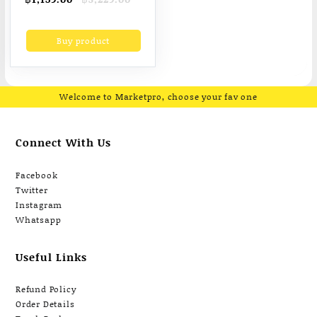
ตอน รุ่น Mineral กรอง
price
price
แล้วได้เป็นน้ำแร่ มีแร่
was:
is:
Buy product
฿3,229.00.
฿1,159.00.
ธาตุบำรุงร่างกาย พร้อม
อุปกรณ์ครบชุด (รับ
ประกัน 1 ปี)
Welcome to Marketpro, choose your fav one
Connect With Us
Facebook
Twitter
Instagram
Whatsapp
Useful Links
Refund Policy
Order Details