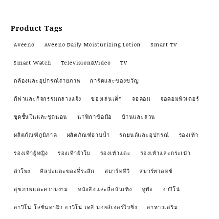
Product Tags
Aveeno
Aveeno Daily Moisturizing Lotion
Smart TV
Smart Watch
Television&Video
TV
กล้องและอุปกรณ์ถ่ายภาพ
การ์ดและของขวัญ
กีฬาและกิจกรรมกลางแจ้ง
ของเล่นเด็ก
จอคอม
จอคอมพิวเตอร์
ชุดชั้นในและชุดนอน
นาฬิกาข้อมือ
บ้านและสวน
ผลิตภัณฑ์ภูมิภาค
ผลิตภัณฑ์อาบน้ำ
รถยนต์และอุปกรณ์
รองเท้า
รองเท้าผู้หญิง
รองเท้าผ้าใบ
รองเท้าแตะ
รองเท้าและกระเป๋า
ลำโพง
ศิลปะและของที่ระลึก
สมาร์ททีวี
สมาร์ทวอทช์
สุขภาพและความงาม
หนังสือและสื่อบันเทิง
หูฟัง
อาวีโน่
อาวีโน่ โลชั่นทาผิว อาวีโน่ เดลี่ มอยส์เจอร์ไรซิ่ง
อาหารเสริม