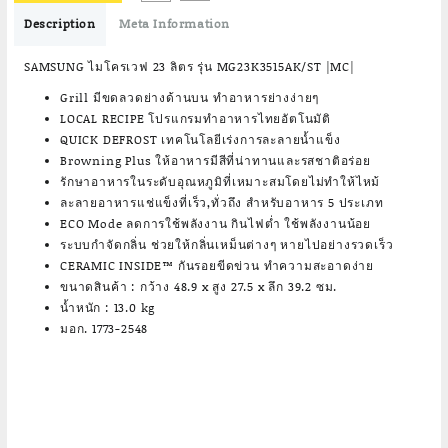
฿4,690.00.
฿3,190.00.
Description
Meta Information
SAMSUNG ไมโครเวฟ 23 ลิตร รุ่น MG23K3515AK/ST |MC|
Grill มีขดลวดย่างด้านบน ทำอาหารย่างง่ายๆ
LOCAL RECIPE โปรแกรมทำอาหารไทยอัตโนมัติ
QUICK DEFROST เทคโนโลยีเร่งการละลายน้ำแข็ง
Browning Plus ให้อาหารมีสีที่น่าทานและรสชาติอร่อย
รักษาอาหารในระดับอุณหภูมิที่เหมาะสมโดยไม่ทำให้ไหม้
ละลายอาหารแช่แข็งที่เร็ว,ทั่วถึง สำหรับอาหาร 5 ประเภท
ECO Mode ลดการใช้พลังงาน กินไฟต่ำ ใช้พลังงานน้อย
ระบบกำจัดกลิ่น ช่วยให้กลิ่นเหม็นต่างๆ หายไปอย่างรวดเร็ว
CERAMIC INSIDE™ กันรอยขีดข่วน ทำความสะอาดง่าย
ขนาดสินค้า : กว้าง 48.9 x สูง 27.5 x ลึก 39.2 ซม.
น้ำหนัก : 13.0 kg
มอก. 1773-2548