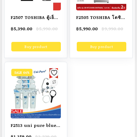
F2507 TOSHIBA ตู้เย็น
F2505 TOSHIBA โตชิ
1 ประตู ความจุ 6.4 คิว
บา ตู้เย็น 2ประตู ขนาด
Original
Current
Original
Current
฿
5,390.00
฿
5,990.00
฿
5,990.00
฿
9,990.00
รุ่น GR-C189
6.4 คิว รุ่น GR-
price
price
price
price
RT234WE-DMTH(SS)
was:
is:
was:
is:
Buy product
Buy product
฿5,990.00.
฿5,390.00.
฿9,990.00.
฿5,990.00.
สีเงิน
SALE 64%
F2513 uni pure blue
เครื่องกรองน้ำ 6 ขั้น
Original
Current
฿
1,159.00
฿
3,229.00