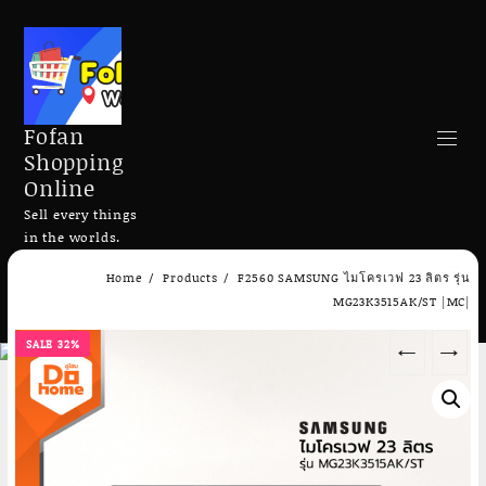
Fofan
Shopping
Online
Sell every things
in the worlds.
Skip
Home
Products
F2560 SAMSUNG ไมโครเวฟ 23 ลิตร รุ่น
to
Search
MG23K3515AK/ST |MC|
content
SALE 32%
←
→
Add to cart
Add to cart