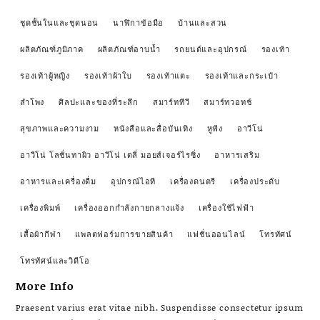
ชุดชั้นในและชุดนอน
นาฬิกาข้อมือ
บ้านและสวน
ผลิตภัณฑ์ภูมิภาค
ผลิตภัณฑ์อาบน้ำ
รถยนต์และอุปกรณ์
รองเท้า
รองเท้าผู้หญิง
รองเท้าผ้าใบ
รองเท้าแตะ
รองเท้าและกระเป๋า
ลำโพง
ศิลปะและของที่ระลึก
สมาร์ททีวี
สมาร์ทวอทช์
สุขภาพและความงาม
หนังสือและสื่อบันเทิง
หูฟัง
อาวีโน่
อาวีโน่ โลชั่นทาผิว อาวีโน่ เดลี่ มอยส์เจอร์ไรซิ่ง
อาหารเสริม
อาหารและเครื่องดื่ม
อุปกรณ์ไอที
เครื่องดนตรี
เครื่องประดับ
เครื่องพิมพ์
เครื่องออกกำลังกายกลางแจ้ง
เครื่องใช้ไฟฟ้า
เสื้อผ้ากีฬา
แพลตฟอร์มการขายสินค้า
แฟชั่นออนไลน์
โทรทัศน์
โทรทัศน์และวิดีโอ
More Info
Praesent varius erat vitae nibh. Suspendisse consectetur ipsum