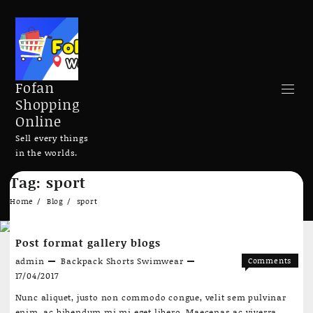
Fofan
Shopping
Online
Sell every things
in the worlds.
Skip
Tag:
sport
to
Search
content
Home
Blog
sport
Post format gallery blogs
admin
Backpack
Shorts
Swimwear
Comments
on
Off
17/04/2017
Add to cart
Add to cart
Post
Nunc aliquet, justo non commodo congue, velit sem pulvinar
format
enim, ac bibendum mi mi eget libero. Maecenas ac viverra