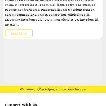
gallery
enim, et laoreet lacus. Etiam nisi diam, sagittis ac quam at,
blogs
posuere hendrerit eros. Praesent aliquam tincidunt tempor.
Lorem ipsum dolor sit amet, consectetur adipiscing elit.
Maecenas interdum odio lorem, non ultricies est interdum id.
Integer …
Post
Read More
format
gallery
blogs
Welcome to Marketpro, choose your fav one
Connect With Us