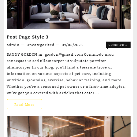
Post Page Style 3
admin
Uncategorized
09/06/2023
Comments
on
Off
DANNY GORDON m_gordon@gmail.com Commodo arcu
Post
consequat ut sed ullamcorper ut vulputate porttitor
Page
ullamcorper In our blog, you’ll find a treasure trove of
Style
information on various aspects of pet care, including
3
nutrition, grooming, exercise, behavior training, and more.
Whether you’re a seasoned pet owner or a first-time adopter,
we’ve got you covered with articles that cater …
Post
Read More
Page
Style
3