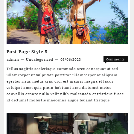
4
Post Page Style 5
admin
Uncategorized
09/06/2023
Comments
on
Off
Tellus sagittis scelerisque commodo arcu consequat ut sed
Post
ullamcorper ut vulputate porttitor ullamcorper at aliquam
Page
egestas risus metus cras orci est mauris magna et lacus
Style
volutpat amet quis proin habitant arcu dictumst metus
5
convallis ornare nulla velit nibh malesuada et tristique fusce
id dictumst molestie maecenas augue feugiat tristique