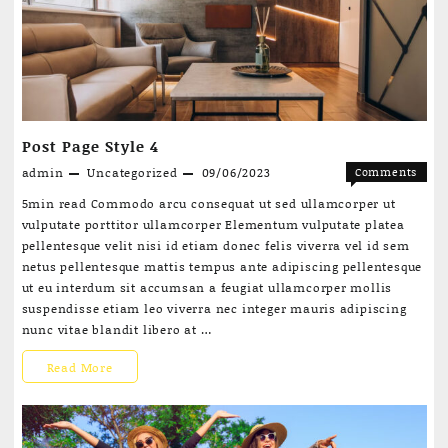
Post Page Style 4
admin
Uncategorized
09/06/2023
Comments
on
Off
5min read Commodo arcu consequat ut sed ullamcorper ut
Post
vulputate porttitor ullamcorper Elementum vulputate platea
Page
pellentesque velit nisi id etiam donec felis viverra vel id sem
Style
netus pellentesque mattis tempus ante adipiscing pellentesque
4
ut eu interdum sit accumsan a feugiat ullamcorper mollis
suspendisse etiam leo viverra nec integer mauris adipiscing
nunc vitae blandit libero at …
Post
Read More
Page
Style