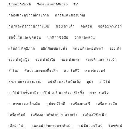
Smart Watch
Television&Video
TV
กล้องและอุปกรณ์ถ่ายภาพ
การ์ดและของขวัญ
กีฬาและกิจกรรมกลางแจ้ง
ของเล่นเด็ก
จอคอม
จอคอมพิวเตอร์
ชุดชั้นในและชุดนอน
นาฬิกาข้อมือ
บ้านและสวน
ผลิตภัณฑ์ภูมิภาค
ผลิตภัณฑ์อาบน้ำ
รถยนต์และอุปกรณ์
รองเท้า
รองเท้าผู้หญิง
รองเท้าผ้าใบ
รองเท้าแตะ
รองเท้าและกระเป๋า
ลำโพง
ศิลปะและของที่ระลึก
สมาร์ททีวี
สมาร์ทวอทช์
สุขภาพและความงาม
หนังสือและสื่อบันเทิง
หูฟัง
อาวีโน่
อาวีโน่ โลชั่นทาผิว อาวีโน่ เดลี่ มอยส์เจอร์ไรซิ่ง
อาหารเสริม
อาหารและเครื่องดื่ม
อุปกรณ์ไอที
เครื่องดนตรี
เครื่องประดับ
เครื่องพิมพ์
เครื่องออกกำลังกายกลางแจ้ง
เครื่องใช้ไฟฟ้า
เสื้อผ้ากีฬา
แพลตฟอร์มการขายสินค้า
แฟชั่นออนไลน์
โทรทัศน์