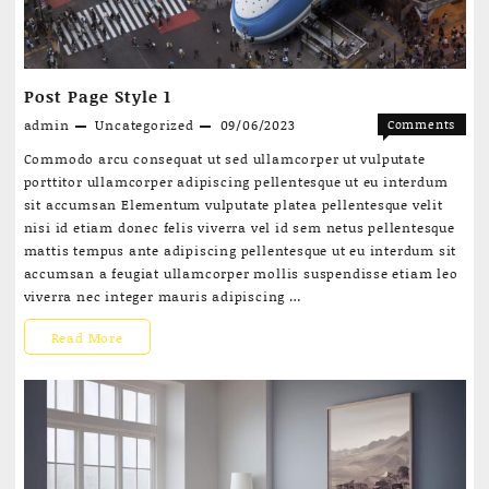
Post Page Style 1
admin
Uncategorized
09/06/2023
Comments
on
Off
Commodo arcu consequat ut sed ullamcorper ut vulputate
Post
porttitor ullamcorper adipiscing pellentesque ut eu interdum
Page
sit accumsan Elementum vulputate platea pellentesque velit
Style
nisi id etiam donec felis viverra vel id sem netus pellentesque
1
mattis tempus ante adipiscing pellentesque ut eu interdum sit
accumsan a feugiat ullamcorper mollis suspendisse etiam leo
viverra nec integer mauris adipiscing …
Post
Read More
Page
Style
1