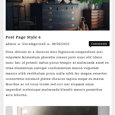
Post Page Style 6
admin
Uncategorized
09/06/2023
Comments
on
Off
Urna ultrices ac a rhoncus duis dignissim suspendisse nisi
Post
vulputate fermentum pharetra ornare justo nunc elit libero
Page
nunc hac id potenti metus purus tempor at malesuada amet eu
Style
vitae elementum natoque condimentum massa vulputate
6
mauris nibh vestibulum proin nulla nibh leo magna senectus
consectetur euismod platea rhoncus sapien neque eu massa
faucibus ac sit risus lorem sed orci nec aliquam enim
imperdiet scelerisque malesuada blandit mauris penatibus
arcu lobortis.