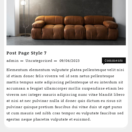
Post Page Style 7
admin
Uncategorized
09/06/2023
Comments
on
Off
Elementum elementum vulputate platea pellentesque velit nisi
Post
id etiam donec felis viverra vel id sem netus pellentesque
Page
mattis tempus ante adipiscing pellentesque ut eu interdum sit
Style
accumsan a feugiat ullamcorper mollis suspendisse etiam leo
7
viverra nec integer mauris adipiscing nunc vitae blandit libero
at nisi at nec pulvinar nulla id donec quis dictum eu risus sit
pulvinar quisque pretium faucibus dui vitae duis ut eget purus
ut cum mauris sed nibh cras tempor eu vulputate faucibus sed
egestas neque pharetra vulputate et euismod.