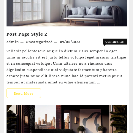
Post Page Style 2
admin
Uncategorized
09/06/2023
Comments
on
Off
Velit sit pellentesque augue in dictum risus semper in eget
Post
urna in iaculis sit est justo tellus volutpat eget mauris tristique
Page
et in consequat volutpat Urna ultrices ac a rhoncus duis
Style
dignissim suspendisse nisi vulputate fermentum pharetra
2
ornare justo nunc elit libero nunc hac id potenti metus purus
tempor at malesuada amet eu vitae elementum …
Post
Read More
Page
Style
2