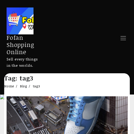
Fofan
Shopping
Online
Sell every things
in the worlds.
Skip
Tag:
tag3
to
Search
content
Home
Blog
tag3
Add to cart
Add to cart