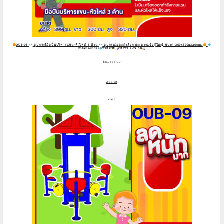
OUB-08
อุปกรณ์มือปั่นบริหารแขน-หัวไหล่ 3 ด้าน
อุปกรณ์ออกกำลังกายกลางแจ้งผู้ใหญ่ ขนาด 300x300x320cm.
Fofansendai
ทำสีสวย
สั่งทำ 7-15 วัน
฿
81,375.00
Add to
cart