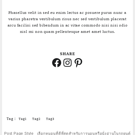
Phasellus velit in sed eu enim lectus ac posuere purus nunc a
varius pharetra vestibulum risus nec sed vestibulum placerat
arcu facilisi sed bibendum in ac vitae commodo nisi nisi odio
nisl mi non quam pellentesque amet amet luctus.
SHARE
Facebook
Instagram
Pinterest
Tag :
Tag1
Tag2
Tag3
Post
Post Page Style
เลือกหมอนที่ดีที่สุดสำหรับการนอนหรือนั่งอ่านในรถยนต์