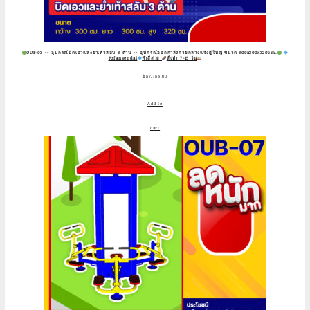
OUB-03
อุปกรณ์บิดเอวและย่ำเท้าสลับ 3 ด้าน
อุปกรณ์ออกกำลังกายกลางแจ้งผู้ใหญ่ ขนาด 300x300x320cm.
Fofansendai
ทำสีสวย
สั่งทำ 7-15 วัน
฿
87,188.00
Add to
cart