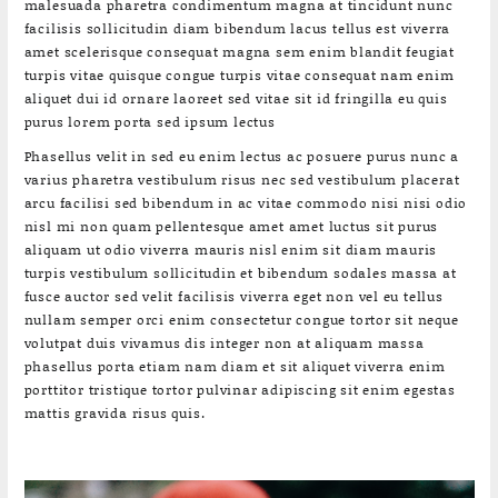
malesuada pharetra condimentum magna at tincidunt nunc
facilisis sollicitudin diam bibendum lacus tellus est viverra
amet scelerisque consequat magna sem enim blandit feugiat
turpis vitae quisque congue turpis vitae consequat nam enim
aliquet dui id ornare laoreet sed vitae sit id fringilla eu quis
purus lorem porta sed ipsum lectus
Phasellus velit in sed eu enim lectus ac posuere purus nunc a
varius pharetra vestibulum risus nec sed vestibulum placerat
arcu facilisi sed bibendum in ac vitae commodo nisi nisi odio
nisl mi non quam pellentesque amet amet luctus sit purus
aliquam ut odio viverra mauris nisl enim sit diam mauris
turpis vestibulum sollicitudin et bibendum sodales massa at
fusce auctor sed velit facilisis viverra eget non vel eu tellus
nullam semper orci enim consectetur congue tortor sit neque
volutpat duis vivamus dis integer non at aliquam massa
phasellus porta etiam nam diam et sit aliquet viverra enim
porttitor tristique tortor pulvinar adipiscing sit enim egestas
mattis gravida risus quis.