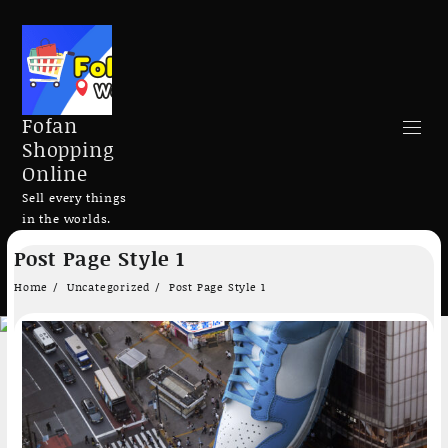
Fofan
Shopping
Online
Sell every things
in the worlds.
Skip
Post Page Style 1
to
Search
content
Home
Uncategorized
Post Page Style 1
Add to cart
Add to cart