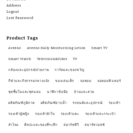
Address
Logout
Lost Password
Product Tags
Aveeno
Aveeno Daily Moisturizing Lotion
Smart TV
Smart Watch
Television&Video
TV
กล้องและอุปกรณ์ถ่ายภาพ
การ์ดและของขวัญ
กีฬาและกิจกรรมกลางแจ้ง
ของเล่นเด็ก
จอคอม
จอคอมพิวเตอร์
ชุดชั้นในและชุดนอน
นาฬิกาข้อมือ
บ้านและสวน
ผลิตภัณฑ์ภูมิภาค
ผลิตภัณฑ์อาบน้ำ
รถยนต์และอุปกรณ์
รองเท้า
รองเท้าผู้หญิง
รองเท้าผ้าใบ
รองเท้าแตะ
รองเท้าและกระเป๋า
ลำโพง
ศิลปะและของที่ระลึก
สมาร์ททีวี
สมาร์ทวอทช์