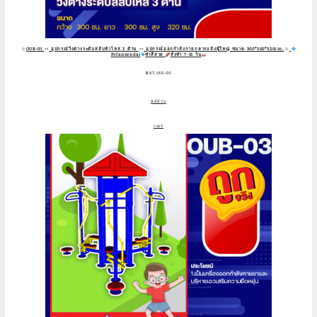
OUB-01
อุปกรณ์วิ่งต่างระดับสลับหัวไหล่ 3 ด้าน
อุปกรณ์ออกกำลังกายกลางแจ้งผู้ใหญ่ ขนาด 300*300*320cm.
Fofansendai
ทำสีสวย
สั่งทำ 7-15 วัน
฿
87,188.00
Add to
cart