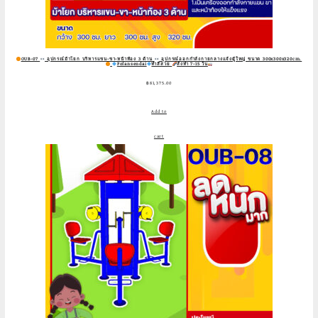
OUB-07
อุปกรณ์ม้าโยก บริหารแขน-ขา-หน้าท้อง 3 ด้าน
อุปกรณ์ออกกำลังกายกลางแจ้งผู้ใหญ่ ขนาด 300x300x320cm.
Fofansendai
ทำสีสวย
สั่งทำ 7-15 วัน
฿
81,375.00
Add to
cart