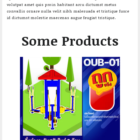
volutpat amet quis proin habitant arcu dictumst metus
convallis ornare nulla velit nibh malesuada et tristique fusce
id dictumst molestie maecenas augue feugiat tristique.
Some Products