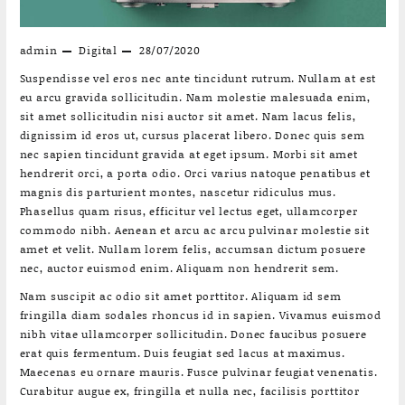
admin
Digital
28/07/2020
Suspendisse vel eros nec ante tincidunt rutrum. Nullam at est
eu arcu gravida sollicitudin. Nam molestie malesuada enim,
sit amet sollicitudin nisi auctor sit amet. Nam lacus felis,
dignissim id eros ut, cursus placerat libero. Donec quis sem
nec sapien tincidunt gravida at eget ipsum. Morbi sit amet
hendrerit orci, a porta odio. Orci varius natoque penatibus et
magnis dis parturient montes, nascetur ridiculus mus.
Phasellus quam risus, efficitur vel lectus eget, ullamcorper
commodo nibh. Aenean et arcu ac arcu pulvinar molestie sit
amet et velit. Nullam lorem felis, accumsan dictum posuere
nec, auctor euismod enim. Aliquam non hendrerit sem.
Nam suscipit ac odio sit amet porttitor. Aliquam id sem
fringilla diam sodales rhoncus id in sapien. Vivamus euismod
nibh vitae ullamcorper sollicitudin. Donec faucibus posuere
erat quis fermentum. Duis feugiat sed lacus at maximus.
Maecenas eu ornare mauris. Fusce pulvinar feugiat venenatis.
Curabitur augue ex, fringilla et nulla nec, facilisis porttitor