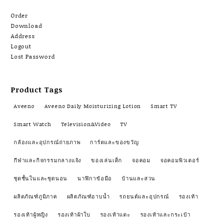
Order
Download
Address
Logout
Lost Password
Product Tags
Aveeno
Aveeno Daily Moisturizing Lotion
Smart TV
Smart Watch
Television&Video
TV
กล้องและอุปกรณ์ถ่ายภาพ
การ์ดและของขวัญ
กีฬาและกิจกรรมกลางแจ้ง
ของเล่นเด็ก
จอคอม
จอคอมพิวเตอร์
ชุดชั้นในและชุดนอน
นาฬิกาข้อมือ
บ้านและสวน
ผลิตภัณฑ์ภูมิภาค
ผลิตภัณฑ์อาบน้ำ
รถยนต์และอุปกรณ์
รองเท้า
รองเท้าผู้หญิง
รองเท้าผ้าใบ
รองเท้าแตะ
รองเท้าและกระเป๋า