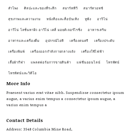
ลำโพง
ศิลปะและของที่ระลึก
สมาร์ททีวี
สมาร์ทวอทช์
สุขภาพและความงาม
หนังสือและสื่อบันเทิง
หูฟัง
อาวีโน่
อาวีโน่ โลชั่นทาผิว อาวีโน่ เดลี่ มอยส์เจอร์ไรซิ่ง
อาหารเสริม
อาหารและเครื่องดื่ม
อุปกรณ์ไอที
เครื่องดนตรี
เครื่องประดับ
เครื่องพิมพ์
เครื่องออกกำลังกายกลางแจ้ง
เครื่องใช้ไฟฟ้า
เสื้อผ้ากีฬา
แพลตฟอร์มการขายสินค้า
แฟชั่นออนไลน์
โทรทัศน์
โทรทัศน์และวิดีโอ
More Info
Praesent varius erat vitae nibh. Suspendisse consectetur ipsum
augue, a varius enim tempus a consectetur ipsum augue, a
varius enim tempus a
Contact Details
Address: 3548 Columbia Mine Road,