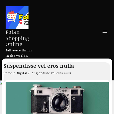
Fofan
Shopping
Online
Sell every things
in the worlds.
Skip
Suspendisse vel eros nulla
to
Search
content
Home
Digital
Suspendisse vel eros nulla
Add to cart
Add to cart