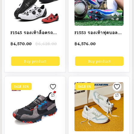
F1545 รองเท้าล็อครถทำ
F1553 รองเท้าฟุตบอล
จากคาร์บอนไฟเบอร์พื้น
โลหะ Cleats Low-Cut
Original
Current
฿
4,570.00
฿
6,628.00
฿
4,576.00
รองเท้าแบบแข็งพร้อม
ฟุตบอล Spike รองเท้า
price
price
ล็อค รองเท้าปั่นจักรยาน
ผู้ชายขนาด35-45
was:
is:
Buy product
Buy product
฿6,628.00.
฿4,570.00.
กลางแจ้งใหม่สำหรับทั้ง
Super ไมโครไฟเบอร์
หญิงและชายสต็อก
หนัง คุณภาพสูง
Professional
SALE 32%
SALE 5%