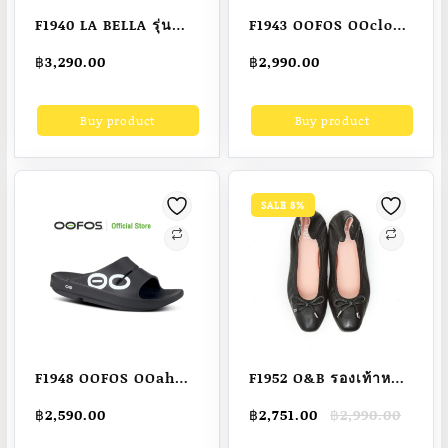
F1940 LA BELLA รุ่น
F1943 OOFOS OOcloog
GISELA HEART
Navy – รองเท้าเพื่อ
฿
3,290.00
฿
2,990.00
CLASSIC 2 TONE –
สุขภาพ นุ่มสบายด้วยอู
PEARL BLACK
โฟม บอกลาปัญหา
Buy product
Buy product
สุขภาพเท้า
SALE 8%
F1948 OOFOS OOahh
F1952 O&B รองเท้าหนัง
Sport Black White
แท้รุ่น AUDREY COMFY
Original
Current
฿
2,590.00
฿
2,751.00
฿
2,990.00
OO – รองเท้าแตะเพื่อ
IN DAILY BLACK
price
price