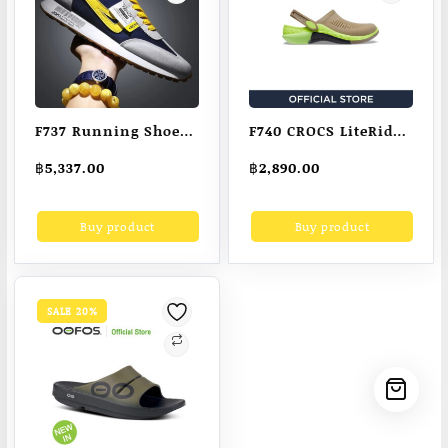
F737 Running Shoes
F740 CROCS LiteRide
Men Luxury
360 Ombre Marbled
฿
5,337.00
฿
2,890.00
Designer Mens Shoes
Clog Unisex Casual
Casual Men
Shoes
Buy product
Buy product
Sneakers Fashion
Sports Shoes for
Male 2023 кроссовки
мужские Zapatillas
SALE 20%