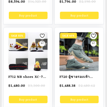
Original
Current
Original
Current
฿
8,594.00
฿
14,323.00
฿
1,796.00
฿
2,190.00
สําหรับผู้หญิง ใส่เต้นรํา
Deriver Men’s
price
price
price
price
แคทคลับ
Sandals
was:
is:
was:
is:
Buy product
Buy product
฿14,323.00.
฿8,594.00.
฿2,190.00.
฿1,796.00.
SALE 55%
SALE 40%
F712 NB shoes XC-72
F720 ผู้ชายรองเท้า
size 39-44 nb002
ลำลอง รองเท้าหนังจัด
Original
Current
Original
Current
฿
1,480.00
฿
3,300.00
฿
1,488.38
฿
2,480.62
import premium
ส่งฟรีแบรนด์หรู รองเท้า
price
price
price
price
made in Vietnam
กีฬาลูกไม้ขึ้น รองเท้า
was:
is:
was:
is:
Buy product
Buy product
฿3,300.00.
฿1,480.00.
฿2,480.62.
฿1,488.38.
ข้อเท้ากันน้ำฤดูหนาว
รองเท้ารถจักรยานยนต์