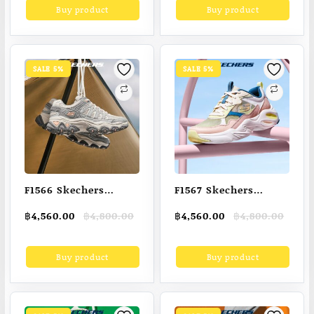
Buy product
Buy product
฿4,800.00.
฿4,560.00.
฿4,800.00.
฿4,560.00.
SALE 5%
SALE 5%
F1566 Skechers
F1567 Skechers
Women’s Shoes Good
Women’s Shoes
Original
Current
Original
Current
฿
4,560.00
฿
4,800.00
฿
4,560.00
฿
4,800.00
Year Sport D’Lite Tr
Sport Stamina Airy
price
price
price
price
Shoes – 180172-NTGY
Shoes – 896003-
was:
is:
was:
is:
Buy product
Buy product
฿4,800.00.
฿4,560.00.
฿4,800.00.
฿4,560.00.
NTMT