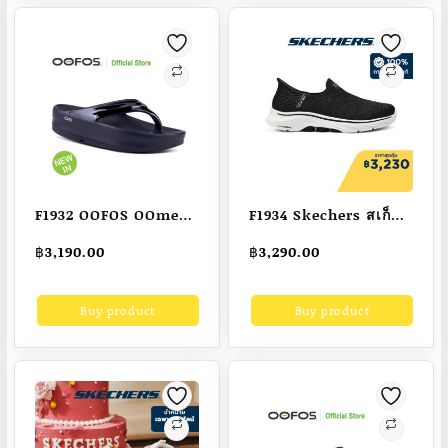
Foam Dual-Density,
Hyper Pillar
Technology,
Machine Washable,
Slip-Ins, Ultra Go,
Vegan
F1932 OOFOS OOmega
F1934 Skechers สเก็ต
Black – รองเท้าแตะ
เชอร์ส รองเท้าผู้หญิง
฿
3,190.00
฿
3,290.00
เพื่อสุขภาพ นุ่มสบาย
Women Slip-Ins
เท้าด้วยวัสดุอูโฟม บอก
GOwalk 7 Springtime
Buy product
Buy product
ลาปัญหาสุขภาพเท้า
Shoes – 125219-BKW
Air-Cooled Memory
Foam Dual-Density,
Hyper Pillar
Technology,
Machine Washable,