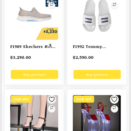
F1989 Skechers สเก็ต
F1992 Tommy
เชอร์ส รองเท้าผู้หญิง
Hilfiger รองเท้าแตะผู้
฿
3,290.00
฿
2,590.00
Women Slip-Ins
หญิง รุ่น EN0EN02108
GOwalk 7 City Lights
YBL – สีขาว
Buy product
Buy product
Shoes – 125222-TPMT
Air-Cooled Memory
Foam Dual-Density,
Hyper Pillar
SALE 40%
SALE 40%
Technology,
Machine Washable,
Ortholite, Slip-Ins,
Stretch Fit, Ultra Go