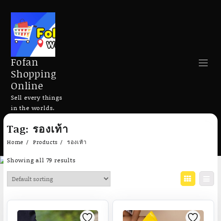
Fofan
Shopping
Online
Sell every things
in the worlds.
Skip
Tag:
รองเท้า
to
Search
content
Home
Products
รองเท้า
Showing all 79 results
Add to cart
Add to cart