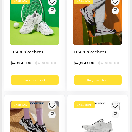
SALE 5%
SALE 5%
F1568 Skechers
F1569 Skechers
Men’s Shoes Sport
women’s shoes Sport
Original
Current
Original
Current
฿
4,560.00
฿
4,800.00
฿
4,560.00
฿
4,800.00
D’Lites 1.0 Shoes –
D’Lites 1.0 Shoes –
price
price
price
price
52676-WBK
149781-WNVR
was:
is:
was:
is:
Buy product
Buy product
฿4,800.00.
฿4,560.00.
฿4,800.00.
฿4,560.00.
SALE 5%
SALE 33%