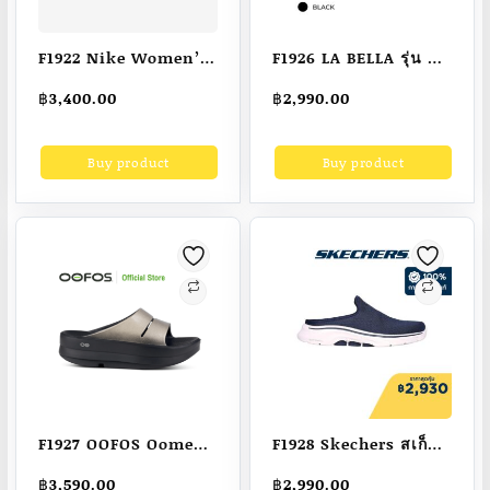
F1922 Nike Women’s
F1926 LA BELLA รุ่น LB
Gamma Force Shoes
AMORE QUEEN FLATS
฿
3,400.00
฿
2,990.00
– White ไนกี้ รองเท้าผู้
– BLACK
หญิง Gamma Force –
Buy product
Buy product
สีขาว
F1927 OOFOS Oomega
F1928 Skechers สเก็ต
ooahh luxe latte –
เชอร์ส รองเท้าผู้หญิง
฿
3,590.00
฿
2,990.00