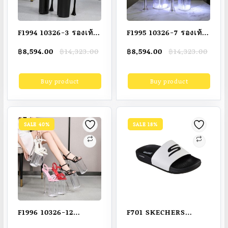
F1994 10326-3 รองเท้า
F1995 10326-7 รองเท้า
ส้นสูง 26 ซม. สําหรับผู้
ส้นสูง 26 ซม. เรืองแสง
Original
Current
Original
Current
฿
8,594.00
฿
14,323.00
฿
8,594.00
฿
14,323.00
หญิง เหมาะกับการเต้น
สําหรับเต้นรํา แคทคลับ
price
price
price
price
รํา ไนท์คลับ
was:
is:
was:
is:
Buy product
Buy product
฿14,323.00.
฿8,594.00.
฿14,323.00.
฿8,594.00.
SALE 40%
SALE 18%
F1996 10326-12
F701 SKECHERS
รองเท้าส้นสูง 26 ซม.
Hyper Slide –