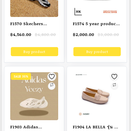
F1570 Skechers
F1574 5 year product
Women’s Shoes
warranty ON
Original
Current
Original
Current
฿
4,560.00
฿
4,800.00
฿
2,000.00
฿
3,000.00
Sport D’Lites 1.0
RUNNING CLOUD
price
price
price
price
Shoes – 896209-BKPR
was:
is:
was:
is:
Buy product
Buy product
฿4,800.00.
฿4,560.00.
฿3,000.00.
฿2,000.00.
SALE 35%
F1903 Adidas
F1904 LA BELLA รุ่น LB