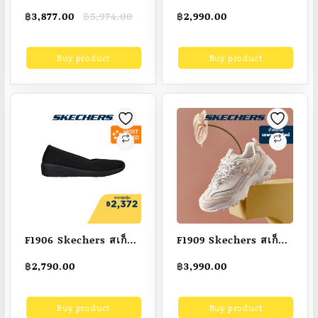
originals เป็นแฟชั่น
LOAFER – IVORY
Original
Current
฿
3,877.00
฿
5,974.00
฿
2,990.00
รองเท้าแตะ รองเท้า
price
price
หญิง พื้นรองเท้านิ่ม
was:
is:
Buy product
Buy product
฿5,974.00.
฿3,877.00.
Yeezy Froam Runner
“Onyx EVA” รองเท้า
ผู้ชาย สะดวกสบาย น้ำ
หนักเบา
F1906 Skechers สเก็ต
F1909 Skechers สเก็ต
เชอร์ส รองเท้าผู้หญิง
เชอร์ส รองเท้าผู้หญิง
฿
2,790.00
฿
3,990.00
Women For-Real
Women Online
Shoes – 158564-BBK
Exclusive D’lites
Buy product
Buy product
Air-Cooled Memory
Sport Shoes – 12241-