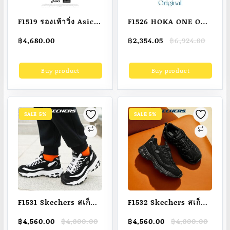
F1519 รองเท้าวิ่ง Asics
F1526 HOKA ONE ONE
Novablast 4 -Men
carbon plate x2
Original
Current
฿
4,680.00
฿
2,354.05
฿
6,924.80
คุณภาพสูง สําหรับผู้ชาย
price
price
และผู้หญิง official ของ
was:
is:
Buy product
Buy product
฿6,924.80.
฿2,354.05.
แท้ โมเดลชายและหญิง
รองเท้า รองเท้าผ้าใบ
100% Original
SALE 5%
SALE 5%
F1531 Skechers สเก็ต
F1532 Skechers สเก็ต
เชอร์ส รองเท้า ผู้หญิง
เชอร์ส รองเท้า ผู้ชาย
Original
Current
Original
Current
฿
4,560.00
฿
4,800.00
฿
4,560.00
฿
4,800.00
Sport D’Lites 1.0
Sport D’Lites 1.0